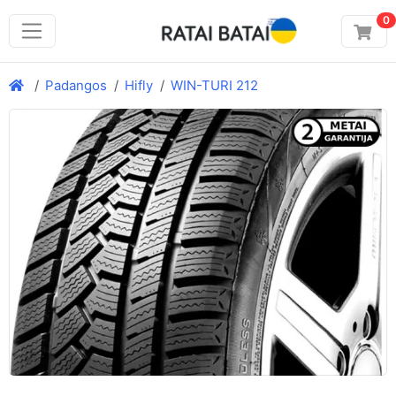
0
Padangos
Hifly
WIN-TURI 212