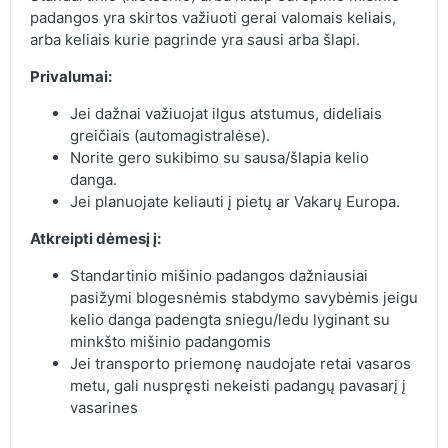
padangos yra skirtos važiuoti gerai valomais keliais,
arba keliais kurie pagrinde yra sausi arba šlapi.
Privalumai:
Jei dažnai važiuojat ilgus atstumus, dideliais
greičiais (automagistralėse).
Norite gero sukibimo su sausa/šlapia kelio
danga.
Jei planuojate keliauti į pietų ar Vakarų Europa.
Atkreipti dėmesį į:
Standartinio mišinio padangos dažniausiai
pasižymi blogesnėmis stabdymo savybėmis jeigu
kelio danga padengta sniegu/ledu lyginant su
minkšto mišinio padangomis
Jei transporto priemonę naudojate retai vasaros
metu, gali nuspręsti nekeisti padangų pavasarį į
vasarines