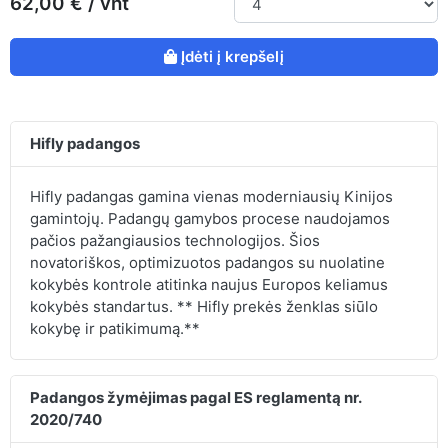
62,00 € / vnt
Įdėti į krepšelį
Hifly padangos
Hifly padangas gamina vienas moderniausių Kinijos
gamintojų. Padangų gamybos procese naudojamos
pačios pažangiausios technologijos. Šios
novatoriškos, optimizuotos padangos su nuolatine
kokybės kontrole atitinka naujus Europos keliamus
kokybės standartus. ** Hifly prekės ženklas siūlo
kokybę ir patikimumą.**
Padangos žymėjimas pagal ES reglamentą nr.
2020/740