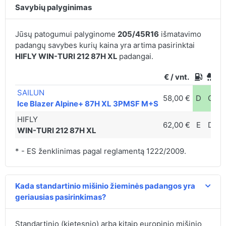
Savybių palyginimas
Jūsų patogumui palyginome
205/45R16
išmatavimo
padangų savybes kurių kaina yra artima pasirinktai
HIFLY WIN-TURI 212 87H XL
padangai.
€ / vnt.
SAILUN
58,00 €
D
C
7
Ice Blazer Alpine+ 87H XL 3PMSF M+S
HIFLY
62,00 €
E
D
7
WIN-TURI 212 87H XL
* - ES ženklinimas pagal reglamentą 1222/2009.
Kada standartinio mišinio žieminės padangos yra
geriausias pasirinkimas?
Standartinio (kietesnio) arba kitaip europinio mišinio