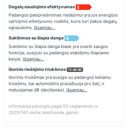
Degalų naudojimo efektyvumas
Padangos pasipriešinimas riedėjimui yra jos energijos
vartojimo efektyvumo rodiklis, kuris turi įtakos degalų
sąnaudoms.
Išsamiau...
Sukibimas su šlapia danga
Sukibimo su šlapia danga klasė yra svarbi saugos
funkcija, susijusi su padangos stabdymu šlapiame
kelyje.
Išsamiau...
Išorinis riedėjimo triukšmas
72 dB (B)
Išorinis triukšmas yra susijęs su padangos keliamu
triukšmu, kai automobilis pravažiuoja pro šalį, ir
matuojamas dB (decibelais).
Išsamiau...
Informacija parengta pagal ES reglamento nr.
2020/740 viešai skelbiamas gaires.