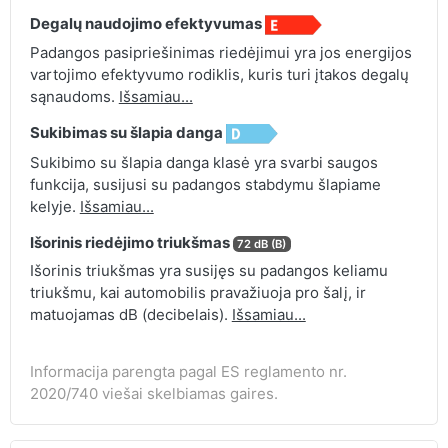
Degalų naudojimo efektyvumas
Padangos pasipriešinimas riedėjimui yra jos energijos
vartojimo efektyvumo rodiklis, kuris turi įtakos degalų
sąnaudoms.
Išsamiau...
Sukibimas su šlapia danga
Sukibimo su šlapia danga klasė yra svarbi saugos
funkcija, susijusi su padangos stabdymu šlapiame
kelyje.
Išsamiau...
Išorinis riedėjimo triukšmas
72 dB (B)
Išorinis triukšmas yra susijęs su padangos keliamu
triukšmu, kai automobilis pravažiuoja pro šalį, ir
matuojamas dB (decibelais).
Išsamiau...
Informacija parengta pagal ES reglamento nr.
2020/740 viešai skelbiamas gaires.