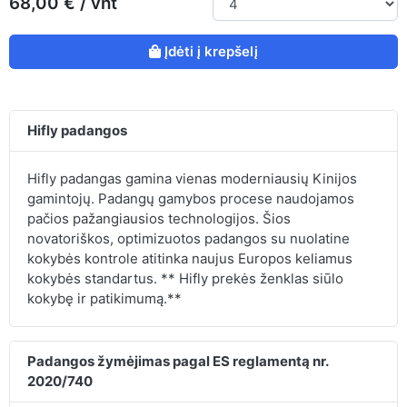
68,00 € / vnt
Įdėti į krepšelį
Hifly padangos
Hifly padangas gamina vienas moderniausių Kinijos
gamintojų. Padangų gamybos procese naudojamos
pačios pažangiausios technologijos. Šios
novatoriškos, optimizuotos padangos su nuolatine
kokybės kontrole atitinka naujus Europos keliamus
kokybės standartus. ** Hifly prekės ženklas siūlo
kokybę ir patikimumą.**
Padangos žymėjimas pagal ES reglamentą nr.
2020/740