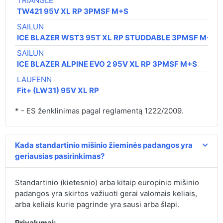
TRIANGLE
TW421 95V XL RP 3PMSF M+S
SAILUN
ICE BLAZER WST3 95T XL RP STUDDABLE 3PMSF M+S
SAILUN
ICE BLAZER ALPINE EVO 2 95V XL RP 3PMSF M+S
LAUFENN
Fit+ (LW31) 95V XL RP
* - ES ženklinimas pagal reglamentą 1222/2009.
Kada standartinio mišinio žieminės padangos yra
geriausias pasirinkimas?
Standartinio (kietesnio) arba kitaip europinio mišinio
padangos yra skirtos važiuoti gerai valomais keliais,
arba keliais kurie pagrinde yra sausi arba šlapi.
Privalumai: