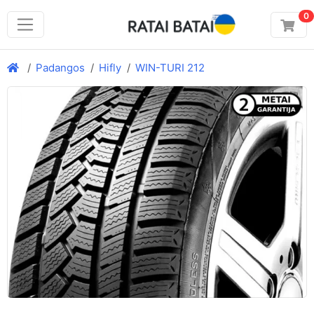
0
Padangos
Hifly
WIN-TURI 212