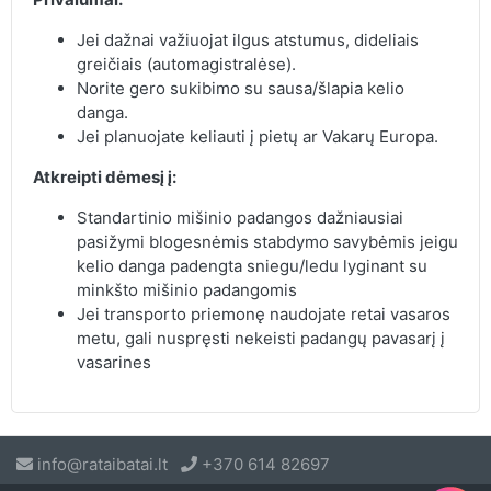
Jei dažnai važiuojat ilgus atstumus, dideliais
greičiais (automagistralėse).
Norite gero sukibimo su sausa/šlapia kelio
danga.
Jei planuojate keliauti į pietų ar Vakarų Europa.
Atkreipti dėmesį į:
Standartinio mišinio padangos dažniausiai
pasižymi blogesnėmis stabdymo savybėmis jeigu
kelio danga padengta sniegu/ledu lyginant su
minkšto mišinio padangomis
Jei transporto priemonę naudojate retai vasaros
metu, gali nuspręsti nekeisti padangų pavasarį į
vasarines
info@rataibatai.lt
+370 614 82697