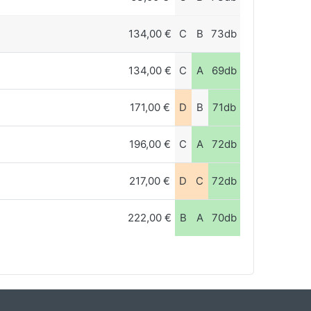
134,00 €
C
B
73db
134,00 €
C
A
69db
171,00 €
D
B
71db
196,00 €
C
A
72db
217,00 €
D
C
72db
222,00 €
B
A
70db