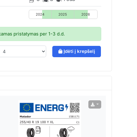
2024
2025
2026
mas pristatymas per 1-3 d.d.
Įdėti į krepšelį