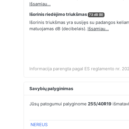
Išsamiau...
Išorinis riedėjimo triukšmas
73 dB (B)
Išorinis triukšmas yra susijęs su padangos keliamu
matuojamas dB (decibelais).
Išsamiau...
Informacija parengta pagal ES reglamento nr. 202
Savybių palyginimas
Jūsų patogumui palyginome
255/40R19
išmatavi
NEREUS