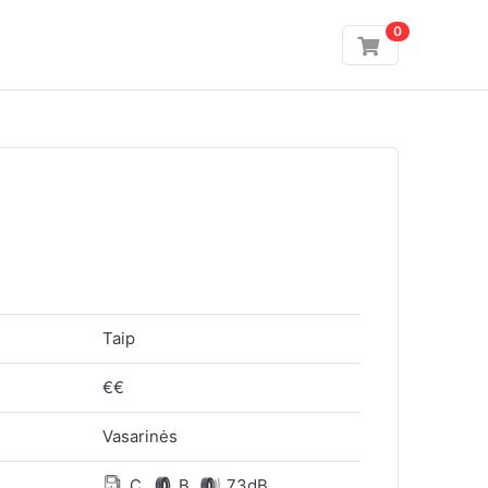
0
Taip
€€
Vasarinės
C
B
73dB