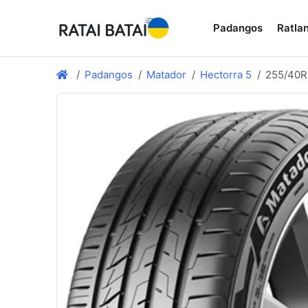
Padangos
Ratlan
Padangos
Matador
Hectorra 5
255/40R