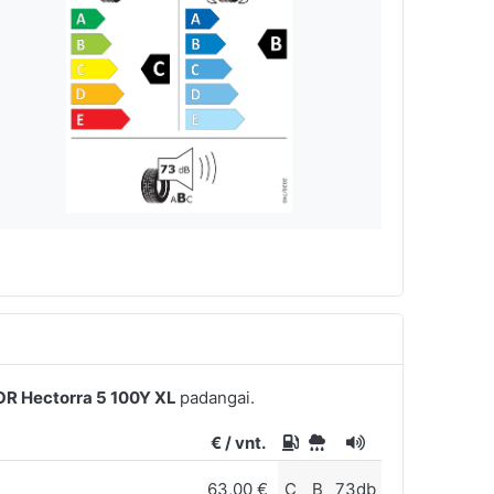
 Hectorra 5 100Y XL
padangai.
€ / vnt.
63,00 €
C
B
73db