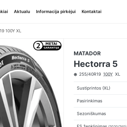
kiai
Aktualu
Informacija pirkėjui
Kontaktai
19 100Y XL
MATADOR
Hectorra 5
255/40R19
100Y
XL
Sustiprintos (XL)
Pasirinkimas
Sezoniškumas
ES ženklinimas
(2020/740)