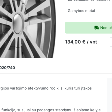
Gamybos metai
Nemoka
134,00 € / vnt
2020/740
ijos vartojimo efektyvumo rodiklis, kuris turi įtakos
 funkcija, susijusi su padangos stabdymu šlapiame kelyje.