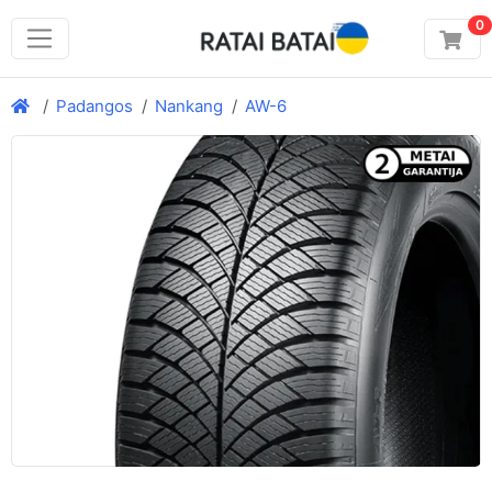
0
Padangos
Nankang
AW-6