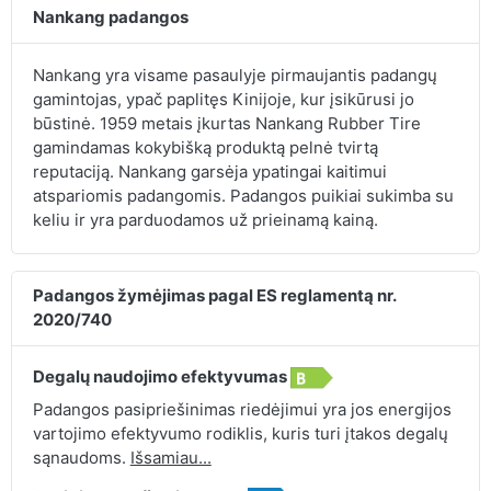
Nankang padangos
Nankang yra visame pasaulyje pirmaujantis padangų
gamintojas, ypač paplitęs Kinijoje, kur įsikūrusi jo
būstinė. 1959 metais įkurtas Nankang Rubber Tire
gamindamas kokybišką produktą pelnė tvirtą
reputaciją. Nankang garsėja ypatingai kaitimui
atspariomis padangomis. Padangos puikiai sukimba su
keliu ir yra parduodamos už prieinamą kainą.
Padangos žymėjimas pagal ES reglamentą nr.
2020/740
Degalų naudojimo efektyvumas
Padangos pasipriešinimas riedėjimui yra jos energijos
vartojimo efektyvumo rodiklis, kuris turi įtakos degalų
sąnaudoms.
Išsamiau...