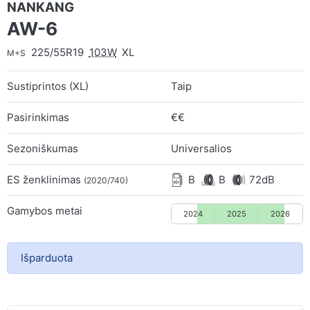
NANKANG
AW-6
225/55R19
103W
XL
M+S
Sustiprintos (XL)
Taip
Pasirinkimas
€€
Sezoniškumas
Universalios
ES ženklinimas
B
B
72dB
(2020/740)
Gamybos metai
2024
2025
2026
Išparduota