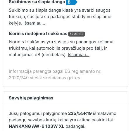
Sukibimas su šlapia danga
Sukibimo su šlapia danga klasė yra svarbi saugos
funkcija, susijusi su padangos stabdymu šlapiame
kelyje.
Išsamiau...
Išorinis riedėjimo triukšmas
72 dB (B)
Išorinis triukšmas yra susijęs su padangos keliamu
triukšmu, kai automobilis pravažiuoja pro šalį, ir
matuojamas dB (decibelais).
Išsamiau...
Informacija parengta pagal ES reglamento nr.
2020/740 viešai skelbiamas gaires.
Savybių palyginimas
Jūsų patogumui palyginome
225/55R19
išmatavimo
padangų savybes kurių kaina yra artima pasirinktai
NANKANG AW-6 103W XL
padangai.