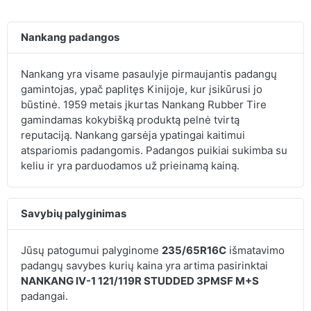
Nankang padangos
Nankang yra visame pasaulyje pirmaujantis padangų
gamintojas, ypač paplitęs Kinijoje, kur įsikūrusi jo
būstinė. 1959 metais įkurtas Nankang Rubber Tire
gamindamas kokybišką produktą pelnė tvirtą
reputaciją. Nankang garsėja ypatingai kaitimui
atspariomis padangomis. Padangos puikiai sukimba su
keliu ir yra parduodamos už prieinamą kainą.
Savybių palyginimas
Jūsų patogumui palyginome
235/65R16C
išmatavimo
padangų savybes kurių kaina yra artima pasirinktai
NANKANG IV-1 121/119R STUDDED 3PMSF M+S
padangai.