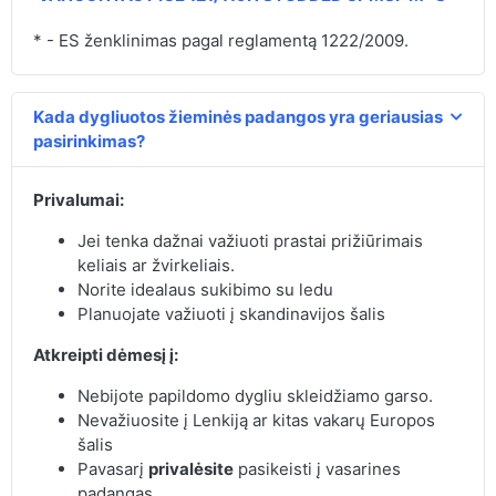
* - ES ženklinimas pagal reglamentą 1222/2009.
Kada dygliuotos žieminės padangos yra geriausias
pasirinkimas?
Privalumai:
Jei tenka dažnai važiuoti prastai prižiūrimais
keliais ar žvirkeliais.
Norite idealaus sukibimo su ledu
Planuojate važiuoti į skandinavijos šalis
Atkreipti dėmesį į:
Nebijote papildomo dygliu skleidžiamo garso.
Nevažiuosite į Lenkiją ar kitas vakarų Europos
šalis
Pavasarį
privalėsite
pasikeisti į vasarines
padangas.