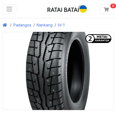
0
Padangos
Nankang
IV-1