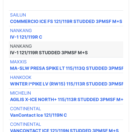
SAILUN
1
COMMERCIO ICE FS 121/119R STUDDED 3PMSF M+S
NANKANG
1
IV-1 121/119R C
NANKANG
1
IV-1 121/119R STUDDED 3PMSF M+S
MAXXIS
1
MA-SLW PRESA SPIKE LT 115/113Q STUDDED 3PMSF
HANKOOK
1
WINTER I*PIKE LV (RW15) 115/113R STUDDED 3PMSF
MICHELIN
1
AGILIS X-ICE NORTH+ 115/113R STUDDED 3PMSF M+S
CONTINENTAL
1
VanContact Ice 121/119N C
CONTINENTAL
1
VANCONTACT ICE 121/119N STUDDED 3PMSF M+S