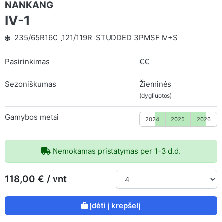
NANKANG
IV-1
235/65R16C
121/119R
STUDDED 3PMSF M+S
Pasirinkimas
€€
Sezoniškumas
Žieminės
(dygliuotos)
Gamybos metai
2024
2025
2026
Nemokamas pristatymas per 1-3 d.d.
118,00 € / vnt
Įdėti į krepšelį