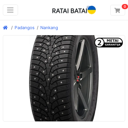
0
Padangos
Nankang