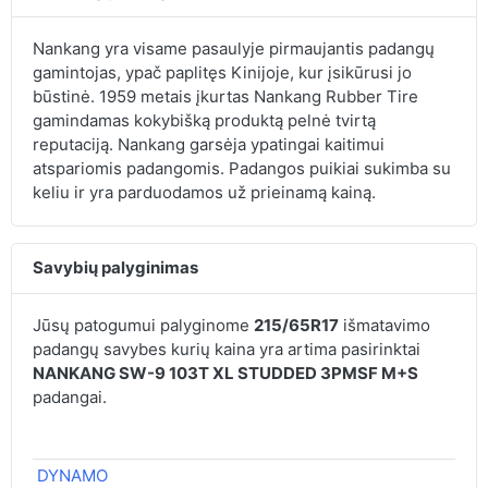
Nankang yra visame pasaulyje pirmaujantis padangų
gamintojas, ypač paplitęs Kinijoje, kur įsikūrusi jo
būstinė. 1959 metais įkurtas Nankang Rubber Tire
gamindamas kokybišką produktą pelnė tvirtą
reputaciją. Nankang garsėja ypatingai kaitimui
atspariomis padangomis. Padangos puikiai sukimba su
keliu ir yra parduodamos už prieinamą kainą.
Savybių palyginimas
Jūsų patogumui palyginome
215/65R17
išmatavimo
padangų savybes kurių kaina yra artima pasirinktai
NANKANG SW-9 103T XL STUDDED 3PMSF M+S
padangai.
DYNAMO