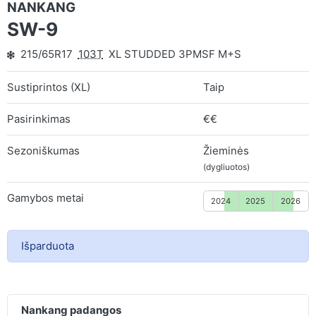
NANKANG
SW-9
215/65R17
103T
XL STUDDED 3PMSF M+S
Sustiprintos (XL)
Taip
Pasirinkimas
€€
Sezoniškumas
Žieminės
(dygliuotos)
Gamybos metai
2024
2025
2026
Išparduota
Nankang padangos