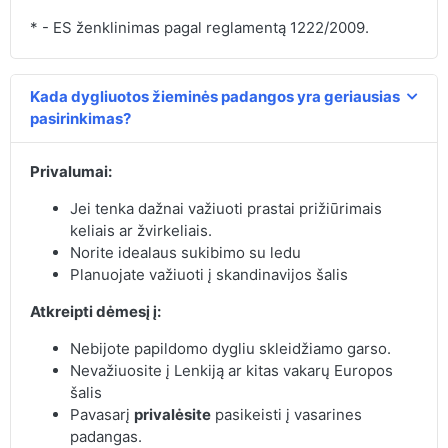
* - ES ženklinimas pagal reglamentą 1222/2009.
Kada dygliuotos žieminės padangos yra geriausias
pasirinkimas?
Privalumai:
Jei tenka dažnai važiuoti prastai prižiūrimais
keliais ar žvirkeliais.
Norite idealaus sukibimo su ledu
Planuojate važiuoti į skandinavijos šalis
Atkreipti dėmesį į:
Nebijote papildomo dygliu skleidžiamo garso.
Nevažiuosite į Lenkiją ar kitas vakarų Europos
šalis
Pavasarį
privalėsite
pasikeisti į vasarines
padangas.