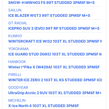
SNOW-H MWH03 FS 99T STUDDED 3PMSF M+S
SAILUN
ICE BLAZER WST3 99T STUDDED 3PMSF M+S
GT RADIAL
ICEPRO SUV 3 (EVO) 99T RP STUDDED 3PMSF M+S
KUMHO
WINTERCRAFT ICE WI32 103T XL STUDDED 3PMSF M+S
YOKOHAMA
ICE GUARD STUD (IG65) 103T XL STUDDED 3PMSF M+S
HANKOOK
Winter i*Pike X (W429A) 103T XL STUDDED 3PMSF
PIRELLI
WINTER ICE ZERO 2 103T XL KS STUDDED 3PMSF ICEGR
GOODYEAR
UltraGrip Arctic 2 SUV 103T XL STUDDED 3PMSF M+S
MICHELIN
X-Ice North 4 103T XL STUDDED 3PMSF