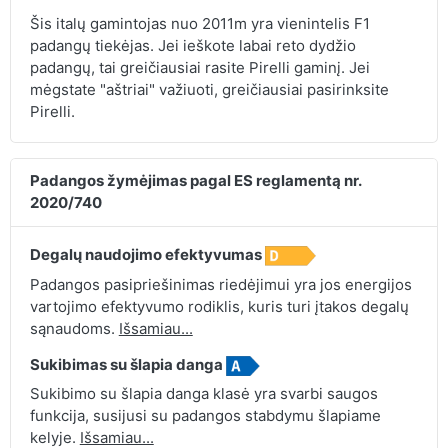
Šis italų gamintojas nuo 2011m yra vienintelis F1
padangų tiekėjas. Jei ieškote labai reto dydžio
padangų, tai greičiausiai rasite Pirelli gaminį. Jei
mėgstate "aštriai" važiuoti, greičiausiai pasirinksite
Pirelli.
Padangos žymėjimas pagal ES reglamentą nr.
2020/740
Degalų naudojimo efektyvumas
Padangos pasipriešinimas riedėjimui yra jos energijos
vartojimo efektyvumo rodiklis, kuris turi įtakos degalų
sąnaudoms.
Išsamiau...
Sukibimas su šlapia danga
Sukibimo su šlapia danga klasė yra svarbi saugos
funkcija, susijusi su padangos stabdymu šlapiame
kelyje.
Išsamiau...