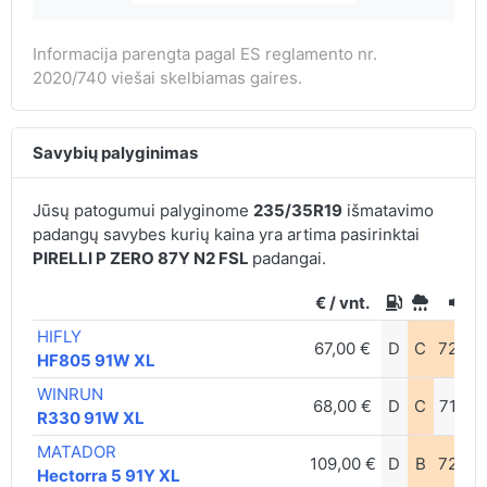
Informacija parengta pagal ES reglamento nr.
2020/740 viešai skelbiamas gaires.
Savybių palyginimas
Jūsų patogumui palyginome
235/35R19
išmatavimo
padangų savybes kurių kaina yra artima pasirinktai
PIRELLI P ZERO 87Y N2 FSL
padangai.
€ / vnt.
HIFLY
67,00 €
D
C
72db
HF805 91W XL
WINRUN
68,00 €
D
C
71db
R330 91W XL
MATADOR
109,00 €
D
B
72db
Hectorra 5 91Y XL