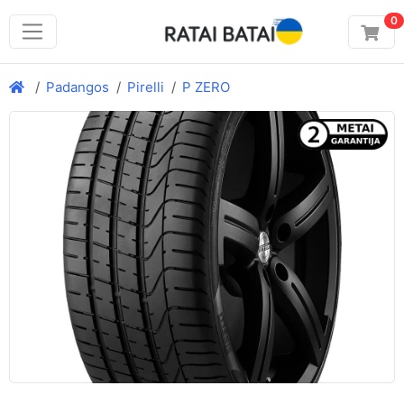
0
Padangos
Pirelli
P ZERO