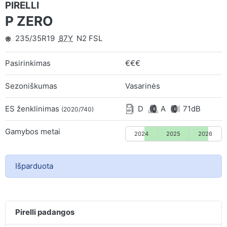
PIRELLI
P ZERO
235/35R19
87Y
N2 FSL
Pasirinkimas
€€€
Sezoniškumas
Vasarinės
ES ženklinimas
D
A
71dB
(2020/740)
Gamybos metai
2024
2025
2026
Išparduota
Pirelli padangos