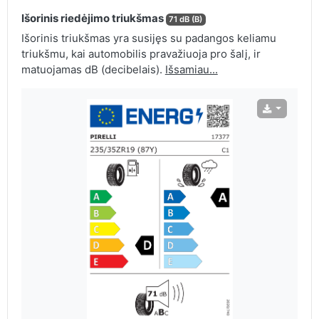
Išorinis riedėjimo triukšmas
71 dB (B)
Išorinis triukšmas yra susijęs su padangos keliamu
triukšmu, kai automobilis pravažiuoja pro šalį, ir
matuojamas dB (decibelais).
Išsamiau...