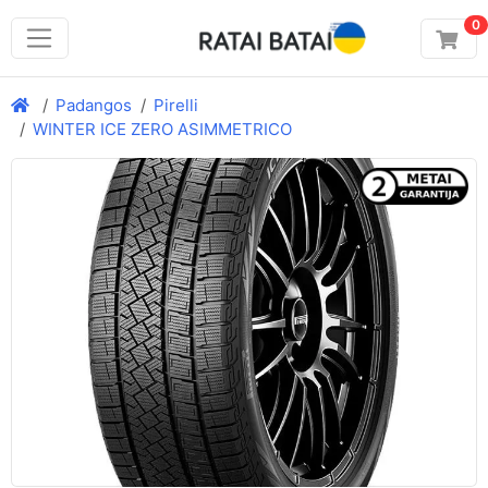
0
Padangos
Pirelli
WINTER ICE ZERO ASIMMETRICO