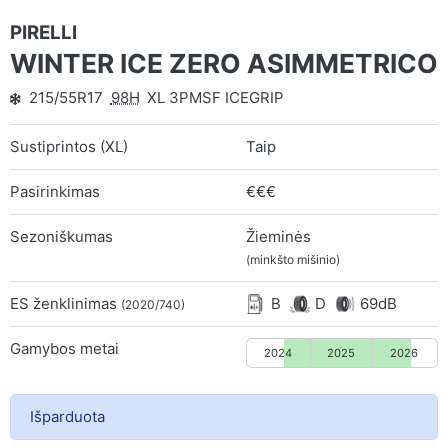
PIRELLI
WINTER ICE ZERO ASIMMETRICO
215/55R17
98H
XL 3PMSF ICEGRIP
Sustiprintos (XL)
Taip
Pasirinkimas
€€€
Sezoniškumas
Žieminės
(minkšto mišinio)
ES ženklinimas
B
D
69dB
(2020/740)
Gamybos metai
2024
2025
2026
Išparduota