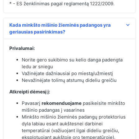
* - ES ženklinimas pagal reglamentą 1222/2009.
Kada minkšto mišinio žieminės padangos yra
geriausias pasirinkimas?
Privalumai:
Norite gero sukibimo su kelio danga padengta
ledu ar sniegu
Važinėjate dažniausiai po miestą/užmiestį
Nevažinėjate tolimų atstumų dideliu greičiu
Atkreipti dėmesį į:
Pavasarį
rekomenduojame
pasikeisite minkšto
mišinio padangas į vasarines
Minkšto mišinio žieminės padangų protektorius
dyla labiau esant aukštesnei darbinei
temperatūrai (važiuojant ilgai dideliu greičiu,
eksplotuojant aukštoje oro temperatūroje).