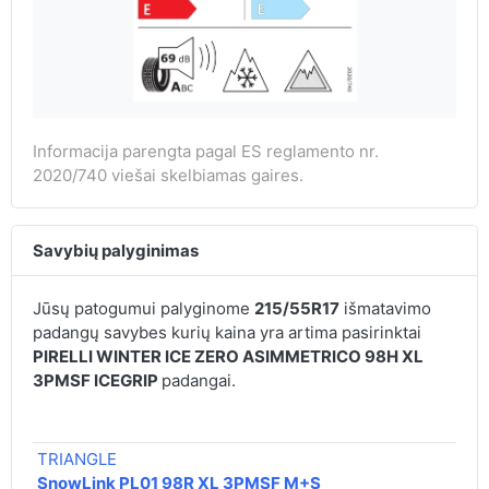
Informacija parengta pagal ES reglamento nr.
2020/740 viešai skelbiamas gaires.
Savybių palyginimas
Jūsų patogumui palyginome
215/55R17
išmatavimo
padangų savybes kurių kaina yra artima pasirinktai
PIRELLI WINTER ICE ZERO ASIMMETRICO 98H XL
3PMSF ICEGRIP
padangai.
€
TRIANGLE
7
SnowLink PL01 98R XL 3PMSF M+S