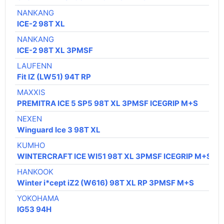
NANKANG
8
ICE-2 98T XL
NANKANG
8
ICE-2 98T XL 3PMSF
LAUFENN
9
Fit IZ (LW51) 94T RP
MAXXIS
9
PREMITRA ICE 5 SP5 98T XL 3PMSF ICEGRIP M+S
NEXEN
10
Winguard Ice 3 98T XL
KUMHO
10
WINTERCRAFT ICE WI51 98T XL 3PMSF ICEGRIP M+S
HANKOOK
10
Winter i*cept iZ2 (W616) 98T XL RP 3PMSF M+S
YOKOHAMA
1
IG53 94H