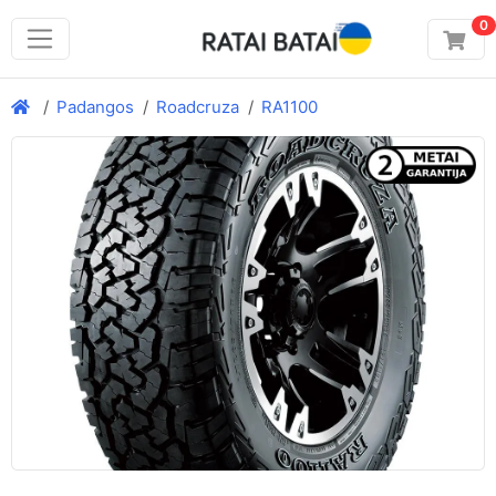
0
Padangos
Roadcruza
RA1100