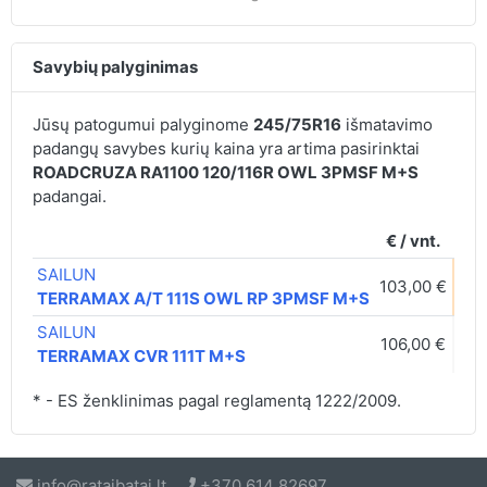
Savybių palyginimas
Jūsų patogumui palyginome
245/75R16
išmatavimo
padangų savybes kurių kaina yra artima pasirinktai
ROADCRUZA RA1100 120/116R OWL 3PMSF M+S
padangai.
€ / vnt.
SAILUN
103,00 €
D
TERRAMAX A/T 111S OWL RP 3PMSF M+S
SAILUN
106,00 €
C
TERRAMAX CVR 111T M+S
* - ES ženklinimas pagal reglamentą 1222/2009.
info@rataibatai.lt
+370 614 82697