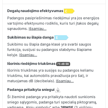
Degalų naudojimo efektyvumas
Padangos pasipriešinimas riedėjimui yra jos energijos
vartojimo efektyvumo rodiklis, kuris turi įtakos degalų
sąnaudoms.
Išsamiau...
Sukibimas su šlapia danga
Sukibimo su šlapia danga klasė yra svarbi saugos
funkcija, susijusi su padangos stabdymu šlapiame
kelyje.
Išsamiau...
Išorinis riedėjimo triukšmas
75 dB (B)
Išorinis triukšmas yra susijęs su padangos keliamu
triukšmu, kai automobilis pravažiuoja pro šalį, ir
matuojamas dB (decibelais).
Išsamiau...
Padanga pritaikyta sniegui
Ši žieminė padanga yra pritaikyta naudoti sunkiomis
sniego sąlygomis, padanga turi specialią piktogramą,
vadinamą „Alpių simboliu“ arba
3PMSF
(3 viršūnių