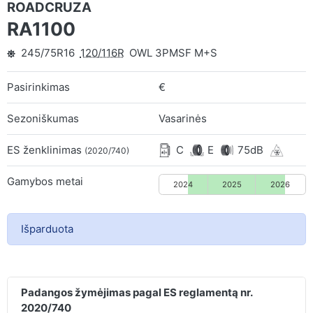
ROADCRUZA
RA1100
245/75R16
120/116R
OWL 3PMSF M+S
Pasirinkimas
€
Sezoniškumas
Vasarinės
ES ženklinimas
C
E
75dB
(2020/740)
Gamybos metai
2024
2025
2026
Išparduota
Padangos žymėjimas pagal ES reglamentą nr.
2020/740