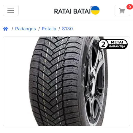
0
Padangos
Rotalla
S130