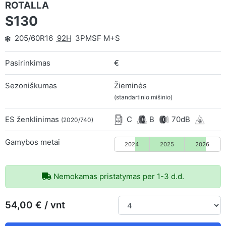
ROTALLA
S130
205/60R16
92H
3PMSF M+S
Pasirinkimas
€
Sezoniškumas
Žieminės
(standartinio mišinio)
ES ženklinimas
C
B
70dB
(2020/740)
Gamybos metai
2024
2025
2026
Nemokamas pristatymas per 1-3 d.d.
54,00 € / vnt