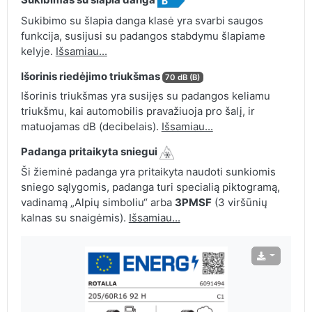
Sukibimo su šlapia danga klasė yra svarbi saugos
funkcija, susijusi su padangos stabdymu šlapiame
kelyje.
Išsamiau...
Išorinis riedėjimo triukšmas
70 dB (B)
Išorinis triukšmas yra susijęs su padangos keliamu
triukšmu, kai automobilis pravažiuoja pro šalį, ir
matuojamas dB (decibelais).
Išsamiau...
Padanga pritaikyta sniegui
Ši žieminė padanga yra pritaikyta naudoti sunkiomis
sniego sąlygomis, padanga turi specialią piktogramą,
vadinamą „Alpių simboliu“ arba
3PMSF
(3 viršūnių
kalnas su snaigėmis).
Išsamiau...