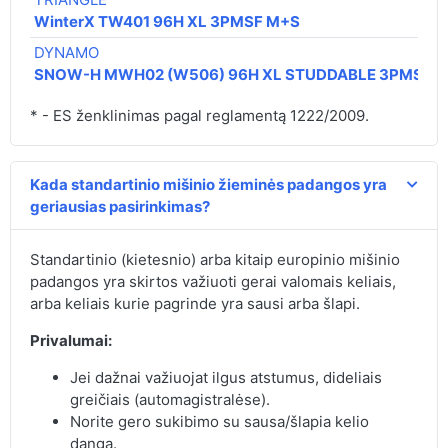
WinterX TW401 96H XL 3PMSF M+S
DYNAMO
SNOW-H MWH02 (W506) 96H XL STUDDABLE 3PMSF 
* - ES ženklinimas pagal reglamentą 1222/2009.
Kada standartinio mišinio žieminės padangos yra
geriausias pasirinkimas?
Standartinio (kietesnio) arba kitaip europinio mišinio
padangos yra skirtos važiuoti gerai valomais keliais,
arba keliais kurie pagrinde yra sausi arba šlapi.
Privalumai:
Jei dažnai važiuojat ilgus atstumus, dideliais
greičiais (automagistralėse).
Norite gero sukibimo su sausa/šlapia kelio
danga.