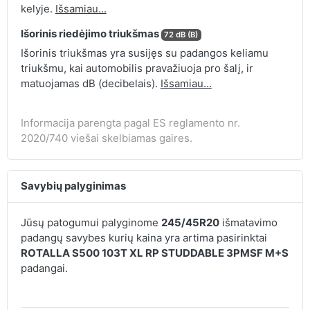
kelyje.
Išsamiau...
Išorinis riedėjimo triukšmas
72 dB (B)
Išorinis triukšmas yra susijęs su padangos keliamu
triukšmu, kai automobilis pravažiuoja pro šalį, ir
matuojamas dB (decibelais).
Išsamiau...
Informacija parengta pagal ES reglamento nr.
2020/740 viešai skelbiamas gaires.
Savybių palyginimas
Jūsų patogumui palyginome
245/45R20
išmatavimo
padangų savybes kurių kaina yra artima pasirinktai
ROTALLA S500 103T XL RP STUDDABLE 3PMSF M+S
padangai.