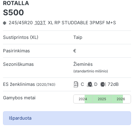
ROTALLA
S500
245/45R20
103T
XL RP STUDDABLE 3PMSF M+S
Sustiprintos (XL)
Taip
Pasirinkimas
€
Sezoniškumas
Žieminės
(standartinio mišinio)
ES ženklinimas
C
D
72dB
(2020/740)
Gamybos metai
2024
2025
2026
Išparduota