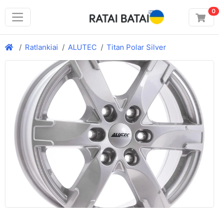
0
Ratlankiai
ALUTEC
Titan Polar Silver