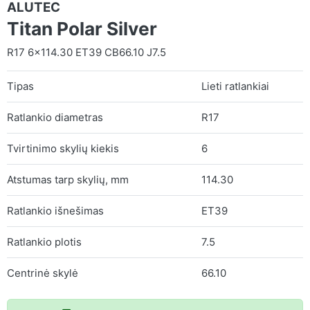
ALUTEC
Titan Polar Silver
R17 6x114.30 ET39 CB66.10 J7.5
Tipas
Lieti ratlankiai
Ratlankio diametras
R17
Tvirtinimo skylių kiekis
6
Atstumas tarp skylių, mm
114.30
Ratlankio išnešimas
ET39
Ratlankio plotis
7.5
Centrinė skylė
66.10