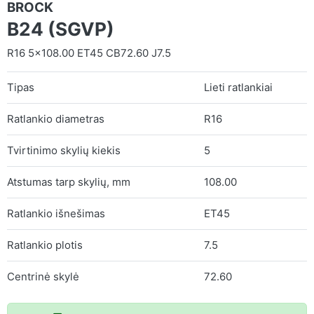
BROCK
B24 (SGVP)
R16 5x108.00 ET45 CB72.60 J7.5
Tipas
Lieti ratlankiai
Ratlankio diametras
R16
Tvirtinimo skylių kiekis
5
Atstumas tarp skylių, mm
108.00
Ratlankio išnešimas
ET45
Ratlankio plotis
7.5
Centrinė skylė
72.60