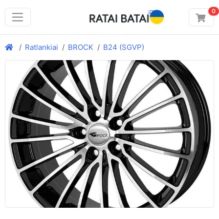
0
Ratlankiai
BROCK
B24 (SGVP)