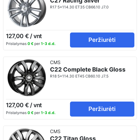
C27 Racing Silver
R17 5x114.30 ET35 CB66.10 J7.0
127,00 € / vnt
Peržiurėti
Pristatymas
0 €
per
1-3 d.d.
CMS
C22 Complete Black Gloss
R18 5x114.30 ET45 CB60.10 J7.5
127,00 € / vnt
Peržiurėti
Pristatymas
0 €
per
1-3 d.d.
CMS
C22 Titan Gloss