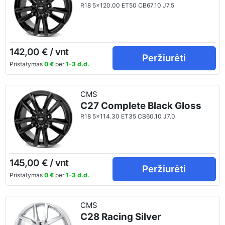
R18 5x120.00 ET50 CB67.10 J7.5
142,00 € / vnt
Peržiurėti
Pristatymas
0 €
per
1-3 d.d.
CMS
C27 Complete Black Gloss
R18 5x114.30 ET35 CB60.10 J7.0
145,00 € / vnt
Peržiurėti
Pristatymas
0 €
per
1-3 d.d.
CMS
C28 Racing Silver