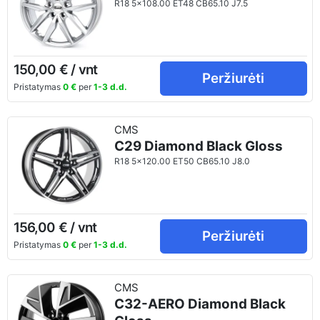
R18 5x108.00 ET48 CB65.10 J7.5
150,00 € / vnt
Peržiurėti
Pristatymas
0 €
per
1-3 d.d.
CMS
C29 Diamond Black Gloss
R18 5x120.00 ET50 CB65.10 J8.0
156,00 € / vnt
Peržiurėti
Pristatymas
0 €
per
1-3 d.d.
CMS
C32-AERO Diamond Black