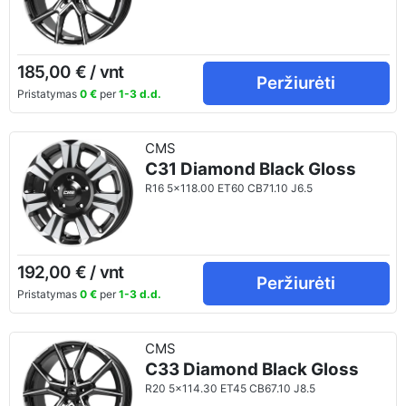
185,00 € / vnt
Peržiurėti
Pristatymas
0 €
per
1-3 d.d.
CMS
C31 Diamond Black Gloss
R16 5x118.00 ET60 CB71.10 J6.5
192,00 € / vnt
Peržiurėti
Pristatymas
0 €
per
1-3 d.d.
CMS
C33 Diamond Black Gloss
R20 5x114.30 ET45 CB67.10 J8.5