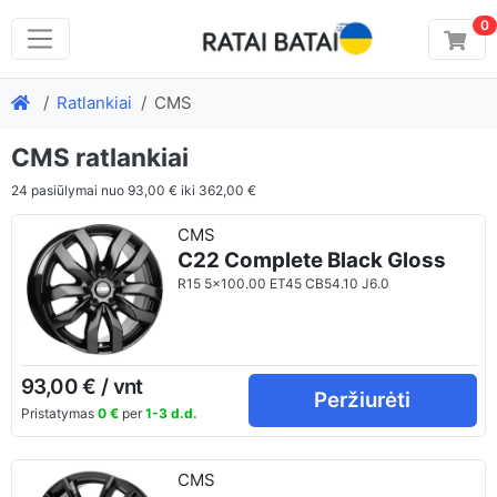
0
Ratlankiai
CMS
CMS ratlankiai
24
pasiūlymai nuo
93,00 €
iki
362,00 €
CMS
C22 Complete Black Gloss
R15 5x100.00 ET45 CB54.10 J6.0
93,00 € / vnt
Peržiurėti
Pristatymas
0 €
per
1-3 d.d.
CMS