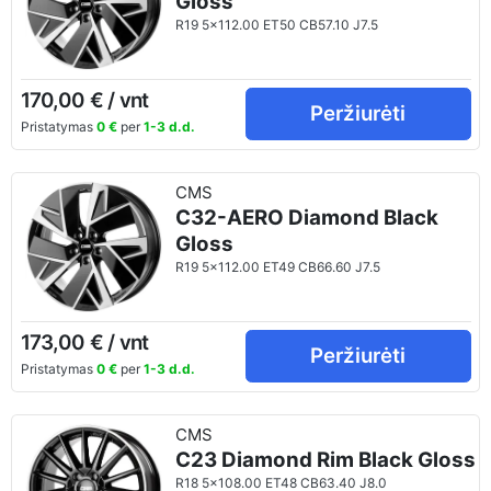
Gloss
R19 5x112.00 ET50 CB57.10 J7.5
170,00 € / vnt
Peržiurėti
Pristatymas
0 €
per
1-3 d.d.
CMS
C32-AERO Diamond Black
Gloss
R19 5x112.00 ET49 CB66.60 J7.5
173,00 € / vnt
Peržiurėti
Pristatymas
0 €
per
1-3 d.d.
CMS
C23 Diamond Rim Black Gloss
R18 5x108.00 ET48 CB63.40 J8.0