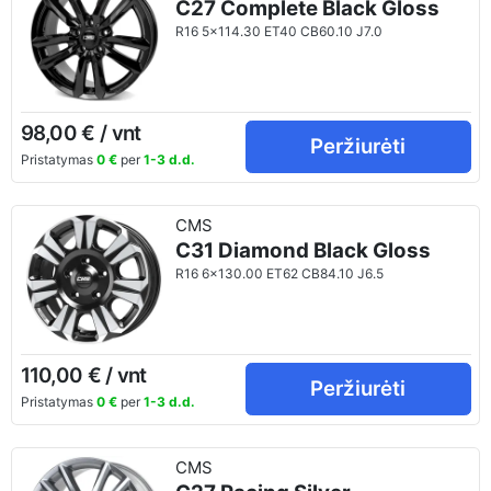
C27 Complete Black Gloss
R16 5x114.30 ET40 CB60.10 J7.0
98,00 € / vnt
Peržiurėti
Pristatymas
0 €
per
1-3 d.d.
CMS
C31 Diamond Black Gloss
R16 6x130.00 ET62 CB84.10 J6.5
110,00 € / vnt
Peržiurėti
Pristatymas
0 €
per
1-3 d.d.
CMS