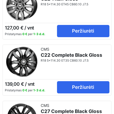
R18 5x114.30 ET45 CB60.10 J7.5
127,00 € / vnt
Peržiurėti
Pristatymas
0 €
per
1-3 d.d.
CMS
C22 Complete Black Gloss
R18 5x114.30 ET35 CB60.10 J7.5
139,00 € / vnt
Peržiurėti
Pristatymas
0 €
per
1-3 d.d.
CMS
C27 Complete Black Gloss