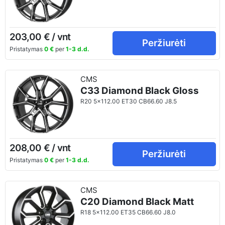
203,00 € / vnt
Peržiurėti
Pristatymas
0 €
per
1-3 d.d.
CMS
C33 Diamond Black Gloss
R20 5x112.00 ET30 CB66.60 J8.5
208,00 € / vnt
Peržiurėti
Pristatymas
0 €
per
1-3 d.d.
CMS
C20 Diamond Black Matt
R18 5x112.00 ET35 CB66.60 J8.0