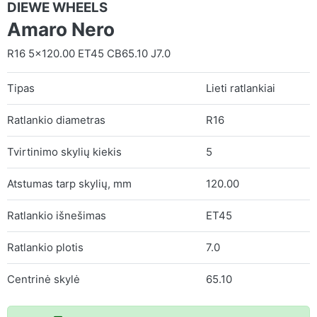
DIEWE WHEELS
Amaro Nero
R16 5x120.00 ET45 CB65.10 J7.0
Tipas
Lieti ratlankiai
Ratlankio diametras
R16
Tvirtinimo skylių kiekis
5
Atstumas tarp skylių, mm
120.00
Ratlankio išnešimas
ET45
Ratlankio plotis
7.0
Centrinė skylė
65.10