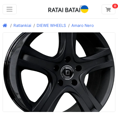
0
Ratlankiai
DIEWE WHEELS
Amaro Nero