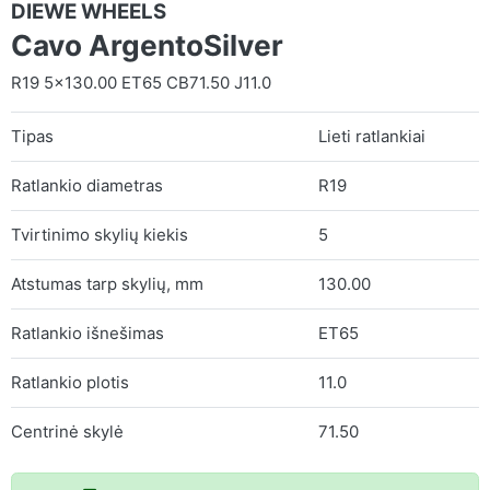
DIEWE WHEELS
Cavo ArgentoSilver
R19 5x130.00 ET65 CB71.50 J11.0
Tipas
Lieti ratlankiai
Ratlankio diametras
R19
Tvirtinimo skylių kiekis
5
Atstumas tarp skylių, mm
130.00
Ratlankio išnešimas
ET65
Ratlankio plotis
11.0
Centrinė skylė
71.50