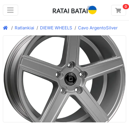
0
Ratlankiai
DIEWE WHEELS
Cavo ArgentoSilver