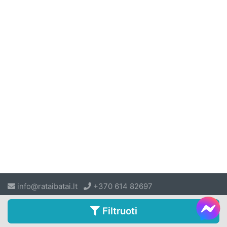
info@rataibatai.lt
+370 614 82697
Filtruoti
© 2026 rataibatai.lt
I-V 9:00 - 18:00