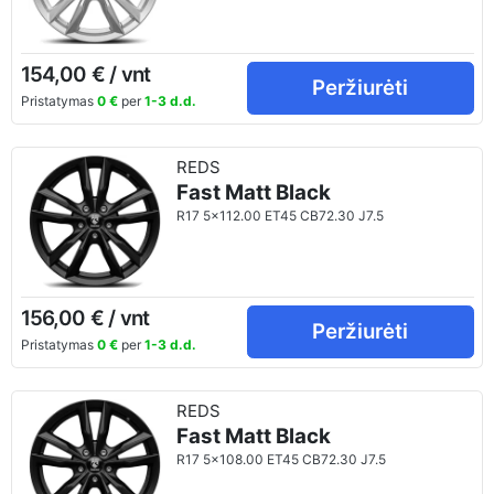
154,00 € / vnt
Peržiurėti
Pristatymas
0 €
per
1-3 d.d.
REDS
Fast Matt Black
R17 5x112.00 ET45 CB72.30 J7.5
156,00 € / vnt
Peržiurėti
Pristatymas
0 €
per
1-3 d.d.
REDS
Fast Matt Black
R17 5x108.00 ET45 CB72.30 J7.5