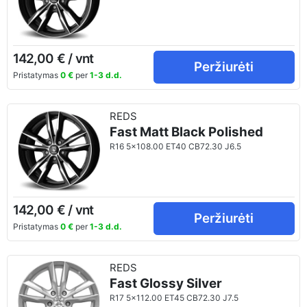
142,00 € / vnt
Peržiurėti
Pristatymas
0 €
per
1-3 d.d.
REDS
Fast Matt Black Polished
R16 5x108.00 ET40 CB72.30 J6.5
142,00 € / vnt
Peržiurėti
Pristatymas
0 €
per
1-3 d.d.
REDS
Fast Glossy Silver
R17 5x112.00 ET45 CB72.30 J7.5