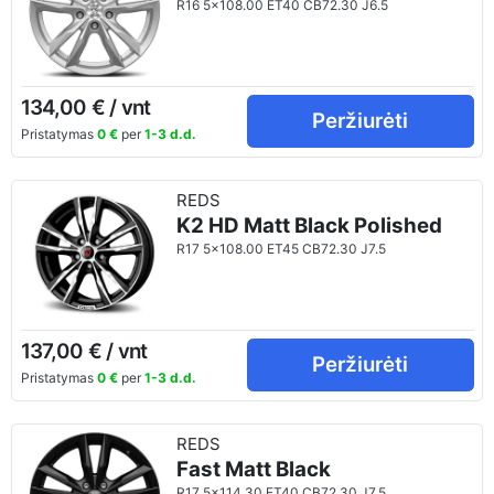
R16 5x108.00 ET40 CB72.30 J6.5
134,00 € / vnt
Peržiurėti
Pristatymas
0 €
per
1-3 d.d.
REDS
K2 HD Matt Black Polished
R17 5x108.00 ET45 CB72.30 J7.5
137,00 € / vnt
Peržiurėti
Pristatymas
0 €
per
1-3 d.d.
REDS
Fast Matt Black
R17 5x114.30 ET40 CB72.30 J7.5