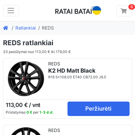
0
Ratlankiai
REDS
REDS ratlankiai
33
pasiūlymai nuo
113,00 €
iki
179,00 €
REDS
K2 HD Matt Black
R16 5x108.00 ET40 CB72.00 J6.5
113,00 € / vnt
Peržiurėti
Pristatymas
0 €
per
1-3 d.d.
REDS