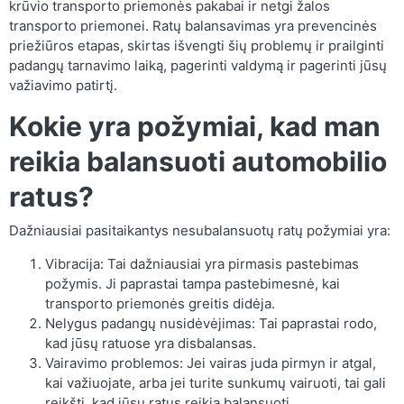
krūvio transporto priemonės pakabai ir netgi žalos
transporto priemonei. Ratų balansavimas yra prevencinės
priežiūros etapas, skirtas išvengti šių problemų ir prailginti
padangų tarnavimo laiką, pagerinti valdymą ir pagerinti jūsų
važiavimo patirtį.
Kokie yra požymiai, kad man
reikia balansuoti automobilio
ratus?
Dažniausiai pasitaikantys nesubalansuotų ratų požymiai yra:
Vibracija: Tai dažniausiai yra pirmasis pastebimas
požymis. Ji paprastai tampa pastebimesnė, kai
transporto priemonės greitis didėja.
Nelygus padangų nusidėvėjimas: Tai paprastai rodo,
kad jūsų ratuose yra disbalansas.
Vairavimo problemos: Jei vairas juda pirmyn ir atgal,
kai važiuojate, arba jei turite sunkumų vairuoti, tai gali
reikšti, kad jūsų ratus reikia balansuoti.