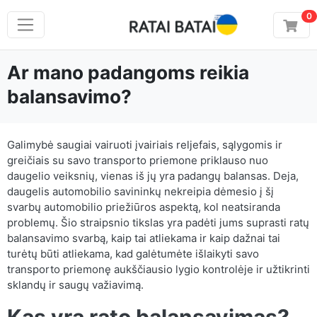
0
Ar mano padangoms reikia
balansavimo?
Galimybė saugiai vairuoti įvairiais reljefais, sąlygomis ir
greičiais su savo transporto priemone priklauso nuo
daugelio veiksnių, vienas iš jų yra padangų balansas. Deja,
daugelis automobilio savininkų nekreipia dėmesio į šį
svarbų automobilio priežiūros aspektą, kol neatsiranda
problemų. Šio straipsnio tikslas yra padėti jums suprasti ratų
balansavimo svarbą, kaip tai atliekama ir kaip dažnai tai
turėtų būti atliekama, kad galėtumėte išlaikyti savo
transporto priemonę aukščiausio lygio kontrolėje ir užtikrinti
sklandų ir saugų važiavimą.