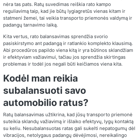
nėra tas pats. Ratų suvedimas reiškia rato kampo
reguliavimą taip, kad jie būtų lygiagretūs vienas kitam ir
statmeni žemei, tai veikia transporto priemonės valdymą ir
padangų tarnavimo laiką.
Kita vertus, rato balansavimas sprendžia svorio
pasiskirstymo ant padangą ir ratlankio komplekto klausimą.
Abi procedūros papildo viena kitą ir yra būtinos sklandžiam
ir efektyviam važiavimui, tačiau jos sprendžia skirtingas
problemas ir todėl jos negali būti keičiamos viena kita.
Kodėl man reikia
subalansuoti savo
automobilio ratus?
Ratų balansavimas užtikrina, kad jūsų transporto priemonė
suteikia sklandų važiavimą ir išlaiko efektyvų, lygų kontaktą
su keliu. Nesubalansuotas ratas gali sukelti nepatogumų dėl
vibracijos, netolygaus padangų dėvėjimosi, nereikalingo