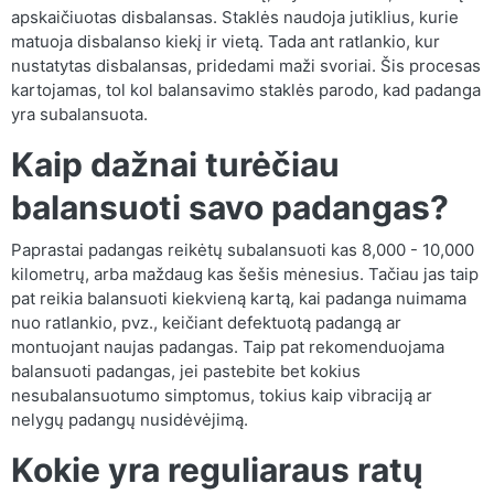
apskaičiuotas disbalansas. Staklės naudoja jutiklius, kurie
matuoja disbalanso kiekį ir vietą. Tada ant ratlankio, kur
nustatytas disbalansas, pridedami maži svoriai. Šis procesas
kartojamas, tol kol balansavimo staklės parodo, kad padanga
yra subalansuota.
Kaip dažnai turėčiau
balansuoti savo padangas?
Paprastai padangas reikėtų subalansuoti kas 8,000 - 10,000
kilometrų, arba maždaug kas šešis mėnesius. Tačiau jas taip
pat reikia balansuoti kiekvieną kartą, kai padanga nuimama
nuo ratlankio, pvz., keičiant defektuotą padangą ar
montuojant naujas padangas. Taip pat rekomenduojama
balansuoti padangas, jei pastebite bet kokius
nesubalansuotumo simptomus, tokius kaip vibraciją ar
nelygų padangų nusidėvėjimą.
Kokie yra reguliaraus ratų