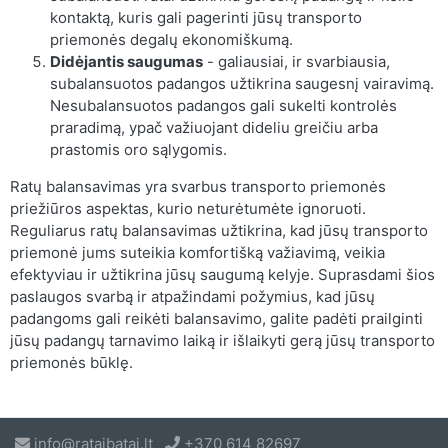
kontaktą, kuris gali pagerinti jūsų transporto
priemonės degalų ekonomiškumą.
Didėjantis saugumas
- galiausiai, ir svarbiausia,
subalansuotos padangos užtikrina saugesnį vairavimą.
Nesubalansuotos padangos gali sukelti kontrolės
praradimą, ypač važiuojant dideliu greičiu arba
prastomis oro sąlygomis.
Ratų balansavimas yra svarbus transporto priemonės
priežiūros aspektas, kurio neturėtumėte ignoruoti.
Reguliarus ratų balansavimas užtikrina, kad jūsų transporto
priemonė jums suteikia komfortišką važiavimą, veikia
efektyviau ir užtikrina jūsų saugumą kelyje. Suprasdami šios
paslaugos svarbą ir atpažindami požymius, kad jūsų
padangoms gali reikėti balansavimo, galite padėti prailginti
jūsų padangų tarnavimo laiką ir išlaikyti gerą jūsų transporto
priemonės būklę.
info@rataibatai.lt
+370 614 82697