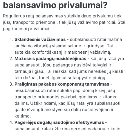
balansavimo privalumai?
Reguliarus ratų balansavimas suteikia daug privalumų tiek
jūsų transporto priemonei, tiek jūsų važiavimo patirčiai. Štai
pagrindiniai privalumai:
Sklandesnis važiavimas
- subalansuoti ratai mažina
jaučiamą vibraciją visame salone ir grindyse. Tai
suteikia komfortiškesnį ir malonesnį važiavimą.
Mažesnis padangų nusidėvėjimas
- kai jūsų ratai yra
subalansuoti, jūsų padangos nusidėvi tolygiai ir
tarnauja ilgiau. Tai reiškia, kad jums nereikės jų keisti
taip dažnai, todėl ilgainiui sutaupysite pinigų.
Prailgintas pakabos komponentų tarnavimas
-
nesubalansuoti ratai sukelia papildomą krūvį jūsų
transporto priemonės pakabai, guoliams ir kitoms
dalims. Užtikrindami, kad jūsų ratai yra subalansuoti,
galite išvengti ankstyvo šių dalių nusidėvėjimo ir
keitimo.
Pagerėjęs degalų naudojimo efektyvumas
-
subalansuoti ratai užtikrina geresnį padangų ir kelio