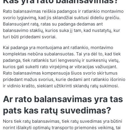
Kas yra rato balansavimas?
Rato balansavimas reiškia padangos ir ratlankio montavimo
svorio lygiavimą, kad jis sklandžiai suktusi dideliu greičiu.
Balansuojant ratą, ratas su padanga dedamas ant
balansavimo staklių, kurios suka jį tam, kad nustatytų, kur
turi būti pridedami svoriai.
Kai padanga yra montuojama ant ratlankio, montavimo
komplektas nebūna subalansuotas. Tai yra dėl to, kad tiek
padanga, tiek ratlankis turi lengvesnių ir sunkesnių vietų,
kurios gali sukelti rato virpėjimą ar vibracijas važiuojant.
Rato balansavimas kompensuoja šiuos svorio skirtumus
pridedant mažus svorius, kurie dedami ant ratlankio išorinio
ir vidinio krašto, siekiant užtikrinti sklandų ratų sukimosi.
Ar rato balansavimas yra tas
pats kas ratų suvedimas?
Nors tiek ratų balansavimas, tiek ratų suvedimas yra būtini
norint išlaikyti optimalų transporto priemonės veikimą, tai