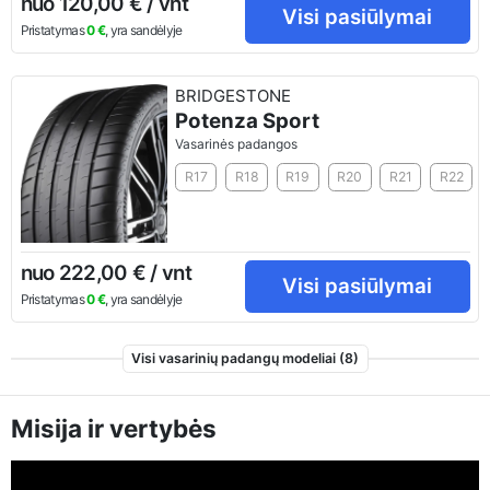
nuo 120,00 € / vnt
Visi pasiūlymai
Pristatymas
0 €
, yra sandėlyje
BRIDGESTONE
Potenza Sport
Vasarinės padangos
R17
R18
R19
R20
R21
R22
nuo 222,00 € / vnt
Visi pasiūlymai
Pristatymas
0 €
, yra sandėlyje
Visi vasarinių padangų modeliai (8)
Misija ir vertybės