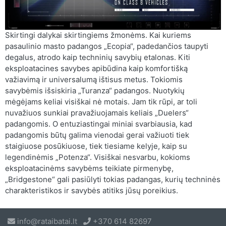
Skirtingi dalykai skirtingiems žmonėms. Kai kuriems
pasaulinio masto padangos „Ecopia“, padedančios taupyti
degalus, atrodo kaip techninių savybių etalonas. Kiti
eksploatacines savybes apibūdina kaip komfortišką
važiavimą ir universalumą ištisus metus. Tokiomis
savybėmis išsiskiria „Turanza“ padangos. Nuotykių
mėgėjams keliai visiškai nė motais. Jam tik rūpi, ar toli
nuvažiuos sunkiai pravažiuojamais keliais „Duelers“
padangomis. O entuziastingai miniai svarbiausia, kad
padangomis būtų galima vienodai gerai važiuoti tiek
staigiuose posūkiuose, tiek tiesiame kelyje, kaip su
legendinėmis „Potenza“. Visiškai nesvarbu, kokioms
eksploatacinėms savybėms teikiate pirmenybę,
„Bridgestone“ gali pasiūlyti tokias padangas, kurių techninės
charakteristikos ir savybės atitiks jūsų poreikius.
info@rataibatai.lt
+370 614 82697