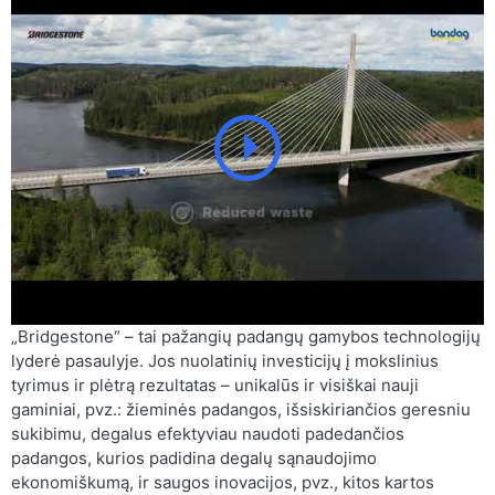
„Bridgestone“ – tai pažangių padangų gamybos technologijų
lyderė pasaulyje. Jos nuolatinių investicijų į mokslinius
tyrimus ir plėtrą rezultatas – unikalūs ir visiškai nauji
gaminiai, pvz.: žieminės padangos, išsiskiriančios geresniu
sukibimu, degalus efektyviau naudoti padedančios
padangos, kurios padidina degalų sąnaudojimo
ekonomiškumą, ir saugos inovacijos, pvz., kitos kartos