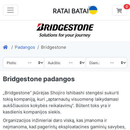
0
Padangos
Bridgestone
Plotis:
Aukštis:
Diam.:
Bridgestone padangos
„Bridgestone“ įkūrėjas Shojiro Ishibashi stengėsi sukurti
tokią kompaniją, kuri „aptarnautų visuomenę laikydamasi
aukščiausios kokybės reikalavimų“. Būtent toks yra ir
kasdienis kompanijos siekis.
Organizacijos inžinieriai daro viską, kas įmanoma ir
neįmanoma, kad pagerintų eksploatacines gaminių savybes,