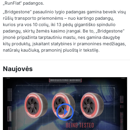
„RunFlat“ padangos.
„Bridgestone“ pasaulinio lygio padangas gamina beveik visų
rūšių transporto priemonėms – nuo kartingo padangų,
kurios yra vos 10 colių, iki 13 pėdų gigantiško spindulio
padangų, skirtų žemės kasimo įrangai. Be to, „Bridgestone“
įmonė pripažinta tarptautiniu mastu, nes gamina daugybę
kitų produktų, įskaitant statybines ir pramonines medžiagas,
natūralų kaučiuką, pramoninį pluoštą ir tekstilę.
Naujovės