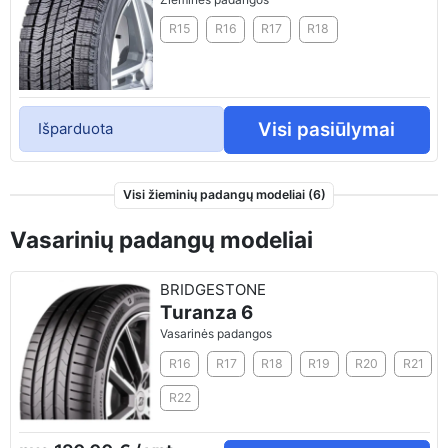
R15
R16
R17
R18
Visi pasiūlymai
Išparduota
Visi žieminių padangų modeliai (6)
Vasarinių padangų modeliai
BRIDGESTONE
Turanza 6
Vasarinės padangos
R16
R17
R18
R19
R20
R21
R22