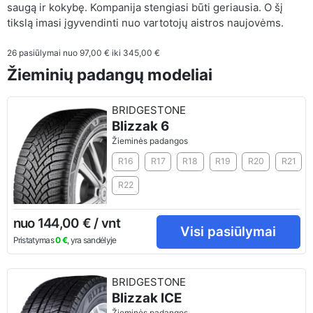
saugą ir kokybę. Kompanija stengiasi būti geriausia. O šį
tikslą imasi įgyvendinti nuo vartotojų aistros naujovėms.
26
pasiūlymai nuo
97,00 €
iki
345,00 €
Žieminių padangų modeliai
BRIDGESTONE
Blizzak 6
Žieminės padangos
R16
R17
R18
R19
R20
R21
R22
nuo 144,00 € / vnt
Visi pasiūlymai
Pristatymas
0 €
, yra sandėlyje
BRIDGESTONE
Blizzak ICE
Žieminės padangos