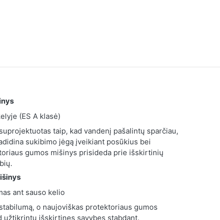
inys
elyje (ES A klasė)
uprojektuotas taip, kad vandenį pašalintų sparčiau,
adidina sukibimo jėgą įveikiant posūkius bei
oriaus gumos mišinys prisideda prie išskirtinių
bių.
išinys
as ant sauso kelio
 stabilumą, o naujoviškas protektoriaus gumos
 užtikrintų išskirtines savybes stabdant.