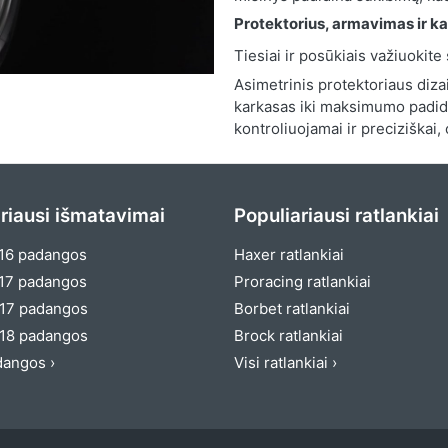
Protektorius, armavimas ir k
Tiesiai ir posūkiais važiuokite 
Asimetrinis protektoriaus diza
karkasas iki maksimumo padidi
kontroliuojamai ir preciziškai
riausi išmatavimai
Populiariausi ratlankiai
16 padangos
Haxer ratlankiai
17 padangos
Proracing ratlankiai
17 padangos
Borbet ratlankiai
18 padangos
Brock ratlankiai
dangos ›
Visi ratlankiai ›