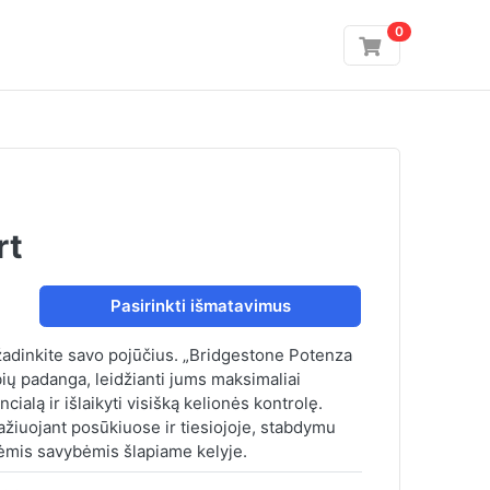
0
rt
Pasirinkti išmatavimus
žadinkite savo pojūčius. „Bridgestone Potenza
bių padanga, leidžianti jums maksimaliai
ialą ir išlaikyti visišką kelionės kontrolę.
žiuojant posūkiuose ir tiesiojoje, stabdymu
nėmis savybėmis šlapiame kelyje.