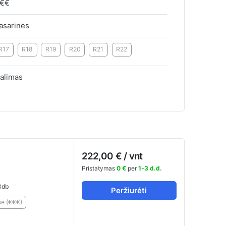
€€
asarinės
R17
R18
R19
R20
R21
R22
alimas
222,00 € / vnt
Pristatymas
0 €
per
1-3 d.d.
3db
Peržiurėti
ė (€€€)