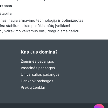
arkasas
stabiliai
inas, nauja armavimo technologija ir optimizuotas
na stabilumą, kad posūkiai būtų įveikiami
, o į vairavimo veiksmus būtų reaguojama geriau.
Kas Jus domina?
Žieminės padangos
Vasarinės padangos
Universalios padangos
Hankook padangos
Prekių ženklai