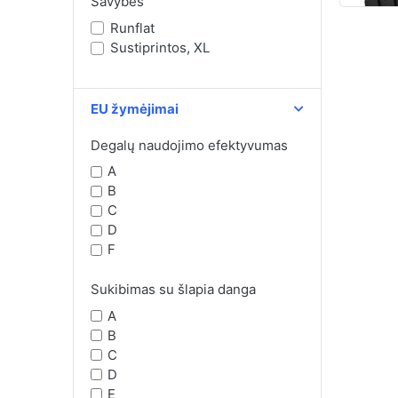
Savybės
Runflat
Sustiprintos, XL
EU žymėjimai
Degalų naudojimo efektyvumas
A
B
C
D
F
Sukibimas su šlapia danga
A
B
C
D
E