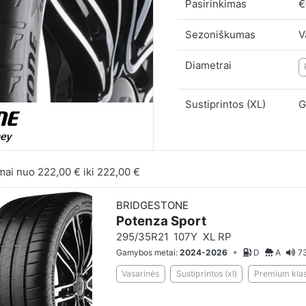
Pasirinkimas
€
Sezoniškumas
V
Diametrai
Sustiprintos (XL)
G
mai nuo
222,00 €
iki
222,00 €
BRIDGESTONE
Potenza Sport
295/35R21
107Y
XL RP
•
Gamybos metai:
2024-2026
D
A
7
Vasarinės
Sustiprintos (xl)
Premium klas