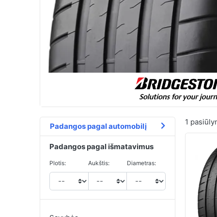
1
pasiūly
Padangos pagal automobilį
Padangos pagal išmatavimus
Plotis:
Aukštis:
Diametras: