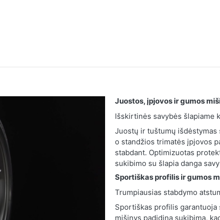
Juostos, įpjovos ir gumos miš
Išskirtinės savybės šlapiame k
Juostų ir tuštumų išdėstymas s
o standžios trimatės įpjovos p
stabdant. Optimizuotas protekt
sukibimo su šlapia danga savy
Sportiškas profilis ir gumos m
Trumpiausias stabdymo atstum
Sportiškas profilis garantuoja
mišinys padidina sukibimą, kad