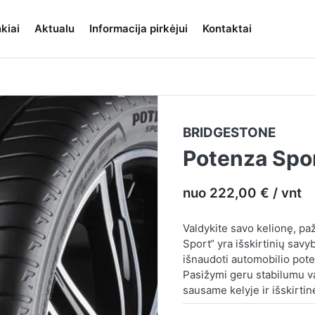
kiai
Aktualu
Informacija pirkėjui
Kontaktai
BRIDGESTONE
Potenza Spo
nuo 222,00 € / vnt
Valdykite savo kelionę, pa
Sport“ yra išskirtinių savy
išnaudoti automobilio potenc
Pasižymi geru stabilumu va
sausame kelyje ir išskirti