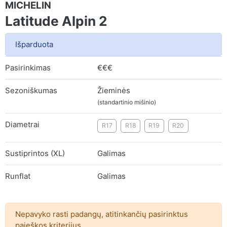
MICHELIN
Latitude Alpin 2
Išparduota
Pasirinkimas
€€€
Sezoniškumas
Žieminės
(standartinio mišinio)
Diametrai
R17
R18
R19
R20
Sustiprintos (XL)
Galimas
Runflat
Galimas
Nepavyko rasti padangų, atitinkančių pasirinktus
paieškos kriterijus.