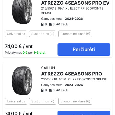
ATREZZO 4SEASONS PRO EV
215/55R18
99V
XL ELECT RP ECOPOINT3
3PMSF
Gamybos metai:
2024-2026
B
B
72db
Universalios
Sustiprintos (xl)
Ekonominė klasė (€)
74,00 € / vnt
Peržiurėti
Pristatymas
0 €
per
1-3 d.d.
SAILUN
ATREZZO 4SEASONS PRO
235/50R18
101V
XL RP ECOPOINT3 3PMSF
Gamybos metai:
2024-2026
B
B
72db
Universalios
Sustiprintos (xl)
Ekonominė klasė (€)
74,00 € / vnt