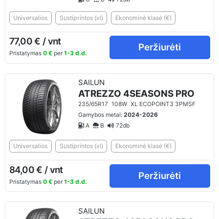
Universalios
Sustiprintos (xl)
Ekonominė klasė (€)
77,00 € / vnt
Peržiurėti
Pristatymas
0 €
per
1-3 d.d.
SAILUN
ATREZZO 4SEASONS PRO
235/65R17
108W
XL ECOPOINT3 3PMSF
Gamybos metai:
2024-2026
A
B
72db
Universalios
Sustiprintos (xl)
Ekonominė klasė (€)
84,00 € / vnt
Peržiurėti
Pristatymas
0 €
per
1-3 d.d.
SAILUN