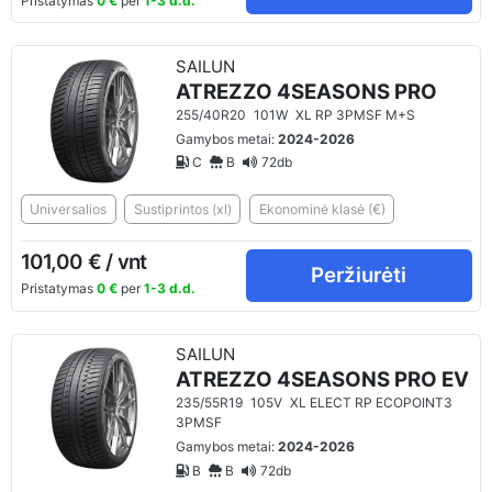
Pristatymas
0 €
per
1-3 d.d.
SAILUN
ATREZZO 4SEASONS PRO
255/40R20
101W
XL RP 3PMSF M+S
Gamybos metai:
2024-2026
C
B
72db
Universalios
Sustiprintos (xl)
Ekonominė klasė (€)
101,00 € / vnt
Peržiurėti
Pristatymas
0 €
per
1-3 d.d.
SAILUN
ATREZZO 4SEASONS PRO EV
235/55R19
105V
XL ELECT RP ECOPOINT3
3PMSF
Gamybos metai:
2024-2026
B
B
72db