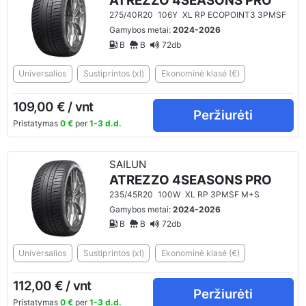
ATREZZO 4SEASONS PRO
275/40R20
106Y
XL RP ECOPOINT3 3PMSF
Gamybos metai:
2024-2026
B
B
72db
Universalios
Sustiprintos (xl)
Ekonominė klasė (€)
109,00 € / vnt
Peržiurėti
Pristatymas
0 €
per
1-3 d.d.
SAILUN
ATREZZO 4SEASONS PRO
235/45R20
100W
XL RP 3PMSF M+S
Gamybos metai:
2024-2026
B
B
72db
Universalios
Sustiprintos (xl)
Ekonominė klasė (€)
112,00 € / vnt
Peržiurėti
Pristatymas
0 €
per
1-3 d.d.