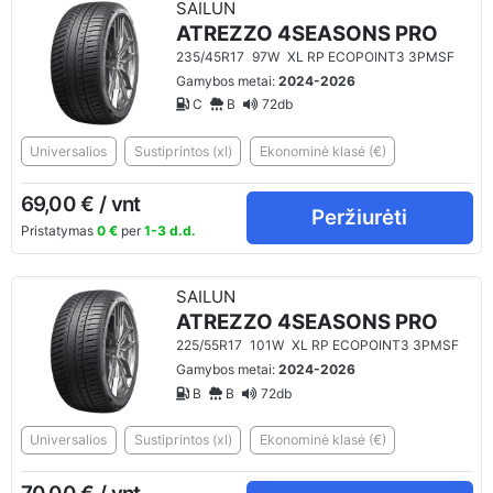
SAILUN
ATREZZO 4SEASONS PRO
235/45R17
97W
XL RP ECOPOINT3 3PMSF
Gamybos metai:
2024-2026
C
B
72db
Universalios
Sustiprintos (xl)
Ekonominė klasė (€)
69,00 € / vnt
Peržiurėti
Pristatymas
0 €
per
1-3 d.d.
SAILUN
ATREZZO 4SEASONS PRO
225/55R17
101W
XL RP ECOPOINT3 3PMSF
Gamybos metai:
2024-2026
B
B
72db
Universalios
Sustiprintos (xl)
Ekonominė klasė (€)