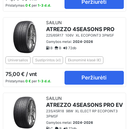
Peržiurėti
Pristatymas
0 €
per
1-3 d.d.
SAILUN
ATREZZO 4SEASONS PRO
225/65R17
106V
XL ECOPOINT3 3PMSF
Gamybos metai:
2024-2026
B
B
72db
Universalios
Sustiprintos (xl)
Ekonominė klasė (€)
75,00 € / vnt
Peržiurėti
Pristatymas
0 €
per
1-3 d.d.
SAILUN
ATREZZO 4SEASONS PRO EV
235/45R18
98W
XL ELECT RP ECOPOINT3
3PMSF
Gamybos metai:
2024-2026
C
B
72db