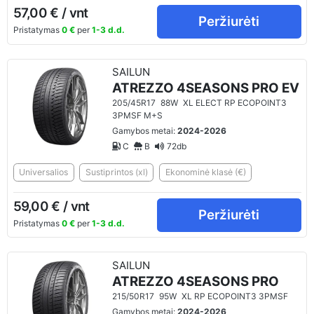
57,00 € / vnt
Peržiurėti
Pristatymas
0 €
per
1-3 d.d.
SAILUN
ATREZZO 4SEASONS PRO EV
205/45R17
88W
XL ELECT RP ECOPOINT3
3PMSF M+S
Gamybos metai:
2024-2026
C
B
72db
Universalios
Sustiprintos (xl)
Ekonominė klasė (€)
59,00 € / vnt
Peržiurėti
Pristatymas
0 €
per
1-3 d.d.
SAILUN
ATREZZO 4SEASONS PRO
215/50R17
95W
XL RP ECOPOINT3 3PMSF
Gamybos metai:
2024-2026