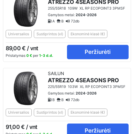
ATREZZO 4SEASONS PRO
255/55R18
109W
XL RP ECOPOINT3 3PMSF
Gamybos metai:
2024-2026
A
B
72db
Universalios
Sustiprintos (xl)
Ekonominė klasė (€)
89,00 € / vnt
Peržiurėti
Pristatymas
0 €
per
1-3 d.d.
SAILUN
ATREZZO 4SEASONS PRO
225/55R19
103W
XL RP ECOPOINT3 3PMSF
Gamybos metai:
2024-2026
B
B
72db
Universalios
Sustiprintos (xl)
Ekonominė klasė (€)
91,00 € / vnt
Peržiurėti