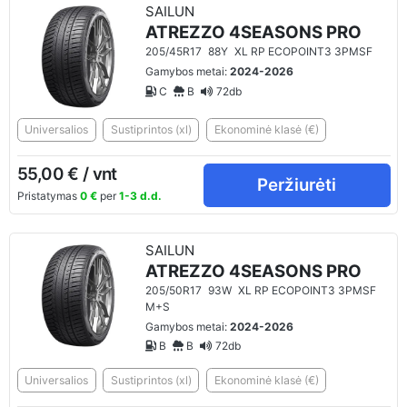
SAILUN
ATREZZO 4SEASONS PRO
205/45R17
88Y
XL RP ECOPOINT3 3PMSF
Gamybos metai:
2024-2026
C
B
72db
Universalios
Sustiprintos (xl)
Ekonominė klasė (€)
55,00 € / vnt
Peržiurėti
Pristatymas
0 €
per
1-3 d.d.
SAILUN
ATREZZO 4SEASONS PRO
205/50R17
93W
XL RP ECOPOINT3 3PMSF
M+S
Gamybos metai:
2024-2026
B
B
72db
Universalios
Sustiprintos (xl)
Ekonominė klasė (€)