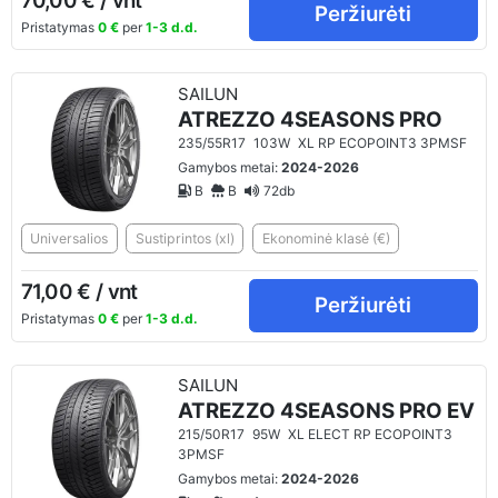
70,00 € / vnt
Peržiurėti
Pristatymas
0 €
per
1-3 d.d.
SAILUN
ATREZZO 4SEASONS PRO
235/55R17
103W
XL RP ECOPOINT3 3PMSF
Gamybos metai:
2024-2026
B
B
72db
Universalios
Sustiprintos (xl)
Ekonominė klasė (€)
71,00 € / vnt
Peržiurėti
Pristatymas
0 €
per
1-3 d.d.
SAILUN
ATREZZO 4SEASONS PRO EV
215/50R17
95W
XL ELECT RP ECOPOINT3
3PMSF
Gamybos metai:
2024-2026