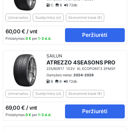
C
B
72db
Universalios
Sustiprintos (xl)
Ekonominė klasė (€)
60,00 € / vnt
Peržiurėti
Pristatymas
0 €
per
1-3 d.d.
SAILUN
ATREZZO 4SEASONS PRO
225/60R17
103V
XL ECOPOINT3 3PMSF
Gamybos metai:
2024-2026
B
B
72db
Universalios
Sustiprintos (xl)
Ekonominė klasė (€)
69,00 € / vnt
Peržiurėti
Pristatymas
0 €
per
1-3 d.d.