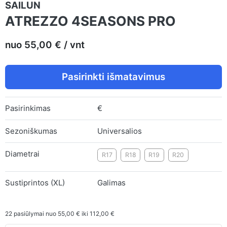
SAILUN
ATREZZO 4SEASONS PRO
nuo 55,00 € / vnt
Pasirinkti išmatavimus
Pasirinkimas
€
Sezoniškumas
Universalios
Diametrai
R17
R18
R19
R20
Sustiprintos (XL)
Galimas
22
pasiūlymai nuo
55,00 €
iki
112,00 €