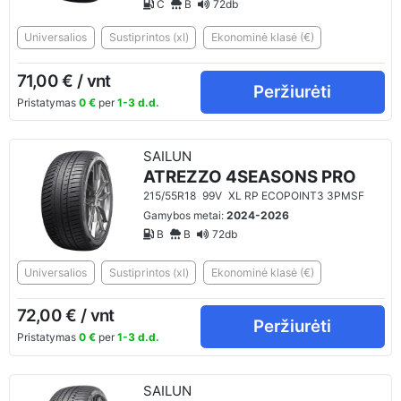
C
B
72db
Universalios
Sustiprintos (xl)
Ekonominė klasė (€)
71,00 € / vnt
Peržiurėti
Pristatymas
0 €
per
1-3 d.d.
SAILUN
ATREZZO 4SEASONS PRO
215/55R18
99V
XL RP ECOPOINT3 3PMSF
Gamybos metai:
2024-2026
B
B
72db
Universalios
Sustiprintos (xl)
Ekonominė klasė (€)
72,00 € / vnt
Peržiurėti
Pristatymas
0 €
per
1-3 d.d.
SAILUN