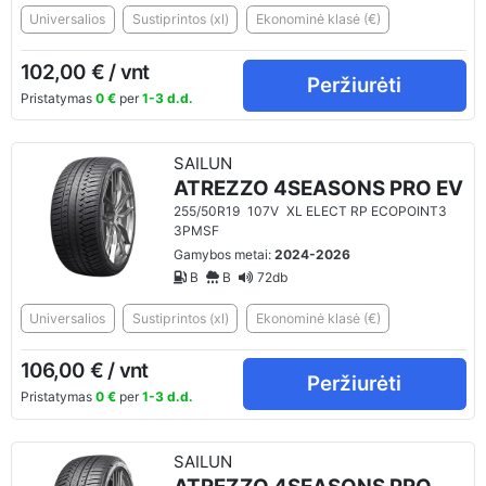
Universalios
Sustiprintos (xl)
Ekonominė klasė (€)
102,00 € / vnt
Peržiurėti
Pristatymas
0 €
per
1-3 d.d.
SAILUN
ATREZZO 4SEASONS PRO EV
255/50R19
107V
XL ELECT RP ECOPOINT3
3PMSF
Gamybos metai:
2024-2026
B
B
72db
Universalios
Sustiprintos (xl)
Ekonominė klasė (€)
106,00 € / vnt
Peržiurėti
Pristatymas
0 €
per
1-3 d.d.
SAILUN