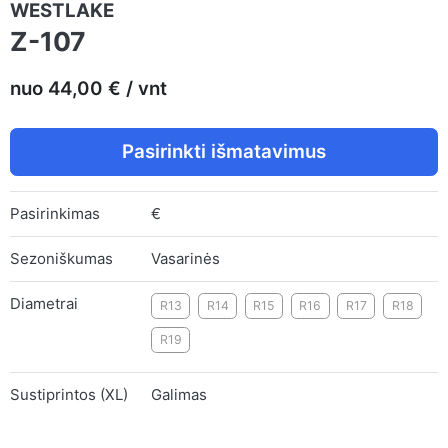
WESTLAKE
Z-107
nuo 44,00 € / vnt
Pasirinkti išmatavimus
Pasirinkimas
€
Sezoniškumas
Vasarinės
Diametrai
R13
R14
R15
R16
R17
R18
R19
Sustiprintos (XL)
Galimas