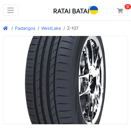
0
Padangos
WestLake
Z-107