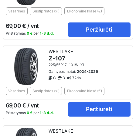
Vasarinės
Sustiprintos (xl)
Ekonominė klasė (€)
69,00 € / vnt
Peržiurėti
Pristatymas
0 €
per
1-3 d.d.
WESTLAKE
Z-107
225/55R17
101W
XL
Gamybos metai:
2024-2026
C
B
72db
Vasarinės
Sustiprintos (xl)
Ekonominė klasė (€)
69,00 € / vnt
Peržiurėti
Pristatymas
0 €
per
1-3 d.d.
WESTLAKE