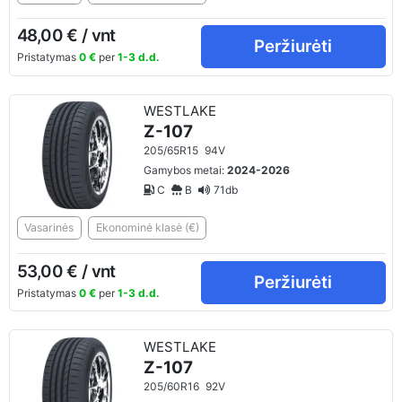
48,00 € / vnt
Peržiurėti
Pristatymas
0 €
per
1-3 d.d.
WESTLAKE
Z-107
205/65R15
94V
Gamybos metai:
2024-2026
C
B
71db
Vasarinės
Ekonominė klasė (€)
53,00 € / vnt
Peržiurėti
Pristatymas
0 €
per
1-3 d.d.
WESTLAKE
Z-107
205/60R16
92V