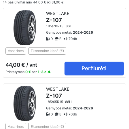
14
pasiūlymai nuo
44,00 €
iki
81,00 €
WESTLAKE
Z-107
185/70R13
86T
Gamybos metai:
2024-2026
D
B
70db
Vasarinės
Ekonominė klasė (€)
44,00 € / vnt
Peržiurėti
Pristatymas
0 €
per
1-3 d.d.
WESTLAKE
Z-107
185/65R15
88H
Gamybos metai:
2024-2026
D
B
70db
Vasarinės
Ekonominė klasė (€)