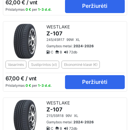
62,00 € / vnt
Peržiurėti
Pristatymas
0 €
per
1-3 d.d.
WESTLAKE
Z-107
245/45R17
99W
XL
Gamybos metai:
2024-2026
C
B
72db
Vasarinės
Sustiprintos (xl)
Ekonominė klasė (€)
67,00 € / vnt
Peržiurėti
Pristatymas
0 €
per
1-3 d.d.
WESTLAKE
Z-107
215/55R18
99V
XL
Gamybos metai:
2024-2026
C
B
72db