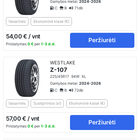
Gamybos metai:
2024-2026
C
B
71db
Vasarinės
Ekonominė klasė (€)
54,00 € / vnt
Peržiurėti
Pristatymas
0 €
per
1-3 d.d.
WESTLAKE
Z-107
225/45R17
94W
XL
Gamybos metai:
2024-2026
C
B
72db
Vasarinės
Sustiprintos (xl)
Ekonominė klasė (€)
57,00 € / vnt
Peržiurėti
Pristatymas
0 €
per
1-3 d.d.