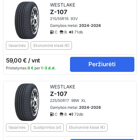
WESTLAKE
Z-107
215/55R16
93V
Gamybos metai:
2024-2026
C
B
71db
Vasarinės
Ekonominė klasė (€)
59,00 € / vnt
Peržiurėti
Pristatymas
0 €
per
1-3 d.d.
WESTLAKE
Z-107
225/50R17
98W
XL
Gamybos metai:
2024-2026
C
B
72db
Vasarinės
Sustiprintos (xl)
Ekonominė klasė (€)