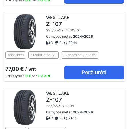
Pristatymas
0 €
per
1-3 d.d.
WESTLAKE
Z-107
235/55R17
103W
XL
Gamybos metai:
2024-2026
C
B
72db
Vasarinės
Sustiprintos (xl)
Ekonominė klasė (€)
77,00 € / vnt
Peržiurėti
Pristatymas
0 €
per
1-3 d.d.
WESTLAKE
Z-107
235/55R18
100V
Gamybos metai:
2024-2026
C
B
71db