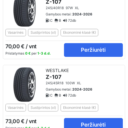
Z-107
245/40R18
97W
XL
Gamybos metai:
2024-2026
C
B
72db
Vasarinės
Sustiprintos (xl)
Ekonominė klasė (€)
70,00 € / vnt
Peržiurėti
Pristatymas
0 €
per
1-3 d.d.
WESTLAKE
Z-107
245/45R18
100W
XL
Gamybos metai:
2024-2026
C
B
72db
Vasarinės
Sustiprintos (xl)
Ekonominė klasė (€)
73,00 € / vnt
Peržiurėti