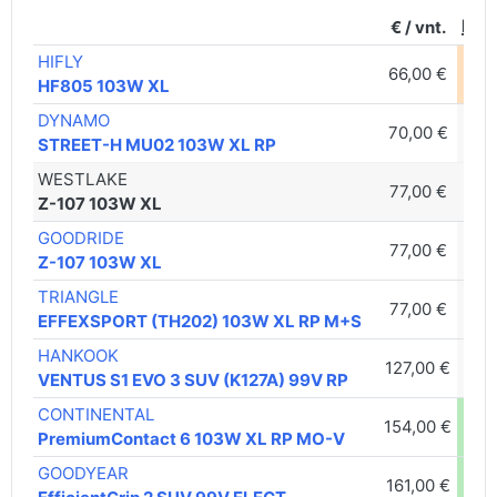
€ / vnt.
HIFLY
66,00 €
D
HF805 103W XL
DYNAMO
70,00 €
C
STREET-H MU02 103W XL RP
WESTLAKE
77,00 €
C
Z-107 103W XL
GOODRIDE
77,00 €
C
Z-107 103W XL
TRIANGLE
77,00 €
C
EFFEXSPORT (TH202) 103W XL RP M+S
HANKOOK
127,00 €
C
VENTUS S1 EVO 3 SUV (K127A) 99V RP
CONTINENTAL
154,00 €
B
PremiumContact 6 103W XL RP MO-V
GOODYEAR
161,00 €
B