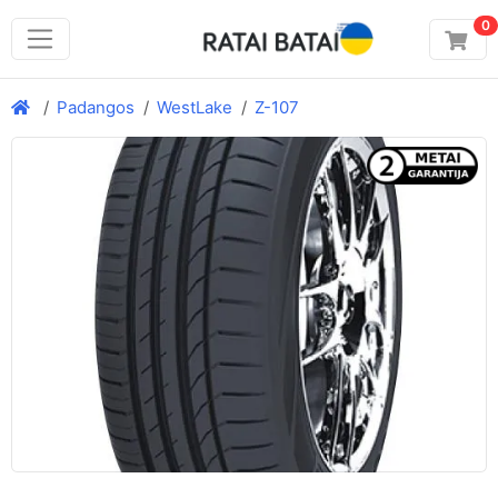
0
Padangos
WestLake
Z-107