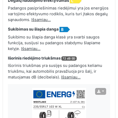
Degalų naudojimo efektyvumas
Padangos pasipriešinimas riedėjimui yra jos energijos
vartojimo efektyvumo rodiklis, kuris turi įtakos degalų
sąnaudoms.
Išsamiau...
Sukibimas su šlapia danga
Sukibimo su šlapia danga klasė yra svarbi saugos
funkcija, susijusi su padangos stabdymu šlapiame
kelyje.
Išsamiau...
Išorinis riedėjimo triukšmas
72 dB (B)
Išorinis triukšmas yra susijęs su padangos keliamu
triukšmu, kai automobilis pravažiuoja pro šalį, ir
matuojamas dB (decibelais).
Išsamiau...