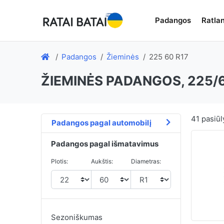
Padangos
Ratlan
Padangos
Žieminės
225 60 R17
ŽIEMINĖS PADANGOS, 225/6
41
pasiūl
Padangos pagal automobilį
Padangos pagal išmatavimus
Plotis:
Aukštis:
Diametras:
Sezoniškumas