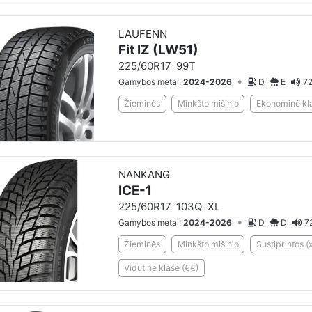
LAUFENN
Fit IZ (LW51)
225/60R17
99T
•
Gamybos metai:
2024-2026
D
E
72
Žieminės
Minkšto mišinio
Ekonominė kla
NANKANG
ICE-1
225/60R17
103Q
XL
•
Gamybos metai:
2024-2026
D
D
7
Žieminės
Minkšto mišinio
Sustiprintos (x
Vidutinė klasė (€€)