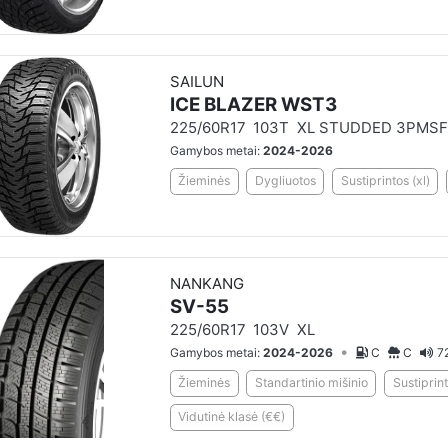
SAILUN
ICE BLAZER WST3
225/60R17
103T
XL STUDDED 3PMSF
Gamybos metai:
2024-2026
Žieminės
Dygliuotos
Sustiprintos (xl)
NANKANG
SV-55
225/60R17
103V
XL
•
Gamybos metai:
2024-2026
C
C
7
Žieminės
Standartinio mišinio
Sustiprint
Vidutinė klasė (€€)