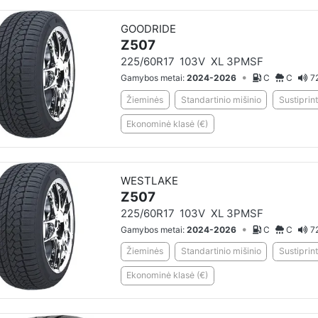
GOODRIDE
Z507
225/60R17
103V
XL 3PMSF
•
Gamybos metai:
2024-2026
C
C
7
Žieminės
Standartinio mišinio
Sustiprint
Ekonominė klasė (€)
WESTLAKE
Z507
225/60R17
103V
XL 3PMSF
•
Gamybos metai:
2024-2026
C
C
7
Žieminės
Standartinio mišinio
Sustiprint
Ekonominė klasė (€)