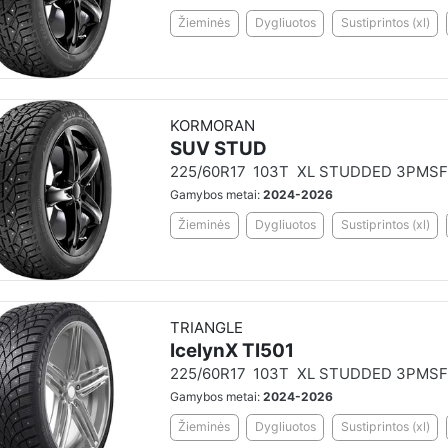
Žieminės
Dygliuotos
Sustiprintos (xl)
KORMORAN
SUV STUD
225/60R17
103T
XL STUDDED 3PMSF
Gamybos metai:
2024-2026
Žieminės
Dygliuotos
Sustiprintos (xl)
TRIANGLE
IcelynX TI501
225/60R17
103T
XL STUDDED 3PMSF
Gamybos metai:
2024-2026
Žieminės
Dygliuotos
Sustiprintos (xl)