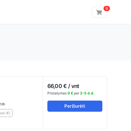
0
66,00 € / vnt
Pristatymas
0 €
per
2-5 d.d.
2db
Peržiurėti
sė (€)