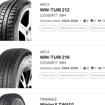
HIFLY
WIN-TURI 212
225/60R17
99H
•
Gamybos metai:
2024-2026
E
D
72
Žieminės
Standartinio mišinio
Ekonominė
HIFLY
WIN-TURI 216
225/60R17
99H
•
Gamybos metai:
2024-2026
D
C
7
Žieminės
Standartinio mišinio
Ekonominė
TRIANGLE
WinterX TW401