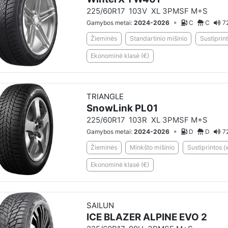
225/60R17
103V
XL 3PMSF M+S
•
Gamybos metai:
2024-2026
C
C
7
Žieminės
Standartinio mišinio
Sustiprint
Ekonominė klasė (€)
TRIANGLE
SnowLink PL01
225/60R17
103R
XL 3PMSF M+S
•
Gamybos metai:
2024-2026
D
D
7
Žieminės
Minkšto mišinio
Sustiprintos (x
Ekonominė klasė (€)
SAILUN
ICE BLAZER ALPINE EVO 2