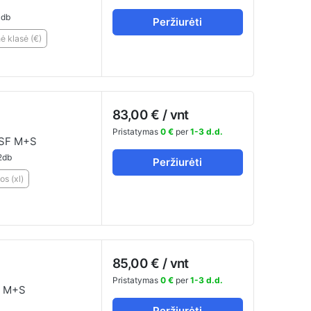
db
Peržiurėti
 klasė (€)
83,00 € / vnt
Pristatymas
0 €
per
1-3 d.d.
SF M+S
2db
Peržiurėti
os (xl)
85,00 € / vnt
Pristatymas
0 €
per
1-3 d.d.
 M+S
Peržiurėti