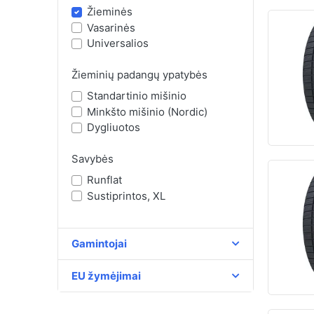
Žieminės
Vasarinės
Universalios
Žieminių padangų ypatybės
Standartinio mišinio
Minkšto mišinio (Nordic)
Dygliuotos
Savybės
Runflat
Sustiprintos, XL
Gamintojai
EU žymėjimai