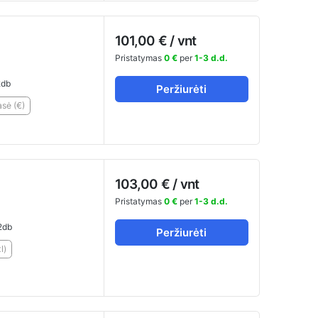
101,00 € / vnt
Pristatymas
0 €
per
1-3 d.d.
db
Peržiurėti
sė (€)
103,00 € / vnt
Pristatymas
0 €
per
1-3 d.d.
2db
Peržiurėti
l)