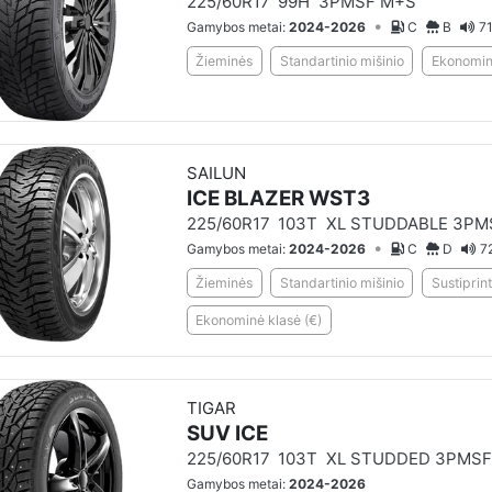
225/60R17
99H
3PMSF M+S
•
Gamybos metai:
2024-2026
C
B
71
Žieminės
Standartinio mišinio
Ekonominė
SAILUN
ICE BLAZER WST3
225/60R17
103T
XL STUDDABLE 3PM
•
Gamybos metai:
2024-2026
C
D
7
Žieminės
Standartinio mišinio
Sustiprint
Ekonominė klasė (€)
TIGAR
SUV ICE
225/60R17
103T
XL STUDDED 3PMSF
Gamybos metai:
2024-2026