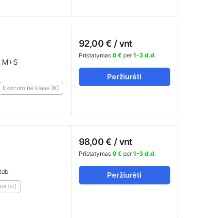
92,00 € / vnt
Pristatymas
0 €
per
1-3 d.d.
 M+S
Peržiurėti
Ekonominė klasė (€)
98,00 € / vnt
Pristatymas
0 €
per
1-3 d.d.
2db
Peržiurėti
os (xl)