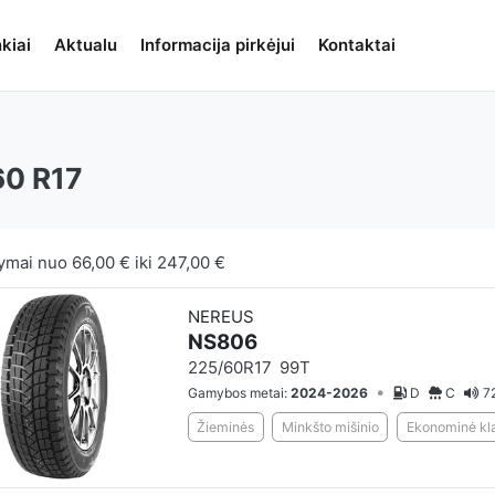
kiai
Aktualu
Informacija pirkėjui
Kontaktai
0 R17
ymai nuo
66,00 €
iki
247,00 €
NEREUS
NS806
225/60R17
99T
•
Gamybos metai:
2024-2026
D
C
7
Žieminės
Minkšto mišinio
Ekonominė kla