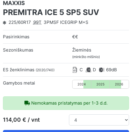
MAXXIS
PREMITRA ICE 5 SP5 SUV
225/60R17
99T
3PMSF ICEGRIP M+S
Pasirinkimas
€€
Sezoniškumas
Žieminės
(minkšto mišinio)
ES ženklinimas
C
D
69dB
(2020/740)
Gamybos metai
2024
2025
2026
Nemokamas pristatymas per 1-3 d.d.
114,00 € / vnt