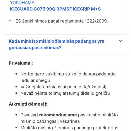
YOKOHAMA
ICEGUARD G075 99Q 3PMSF ICEGRIP M+S
* - ES ženklinimas pagal reglamentą 1222/2009.
Kada minkšto mišinio žieminės padangos yra
geriausias pasirinkimas?
Privalumai:
Norite gero sukibimo su kelio danga padengta
ledu ar sniegu
Važinėjate dažniausiai po miestą/užmiestį
Nevažinėjate tolimų atstumų dideliu greičiu
Atkreipti dėmesį į:
Pavasarį
rekomenduojame
pasikeisite minkšto
mišinio padangas į vasarines
Minkšto mišinio žieminės padangų protektorius