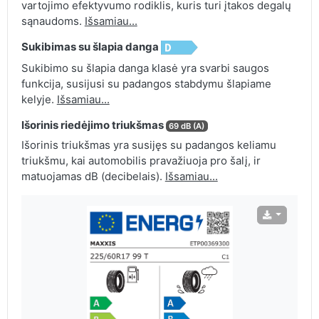
vartojimo efektyvumo rodiklis, kuris turi įtakos degalų
sąnaudoms.
Išsamiau...
Sukibimas su šlapia danga
Sukibimo su šlapia danga klasė yra svarbi saugos
funkcija, susijusi su padangos stabdymu šlapiame
kelyje.
Išsamiau...
Išorinis riedėjimo triukšmas
69 dB (A)
Išorinis triukšmas yra susijęs su padangos keliamu
triukšmu, kai automobilis pravažiuoja pro šalį, ir
matuojamas dB (decibelais).
Išsamiau...