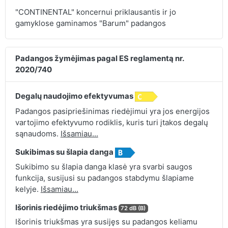
"CONTINENTAL" koncernui priklausantis ir jo
gamyklose gaminamos "Barum" padangos
Padangos žymėjimas pagal ES reglamentą nr.
2020/740
Degalų naudojimo efektyvumas
Padangos pasipriešinimas riedėjimui yra jos energijos
vartojimo efektyvumo rodiklis, kuris turi įtakos degalų
sąnaudoms.
Išsamiau...
Sukibimas su šlapia danga
Sukibimo su šlapia danga klasė yra svarbi saugos
funkcija, susijusi su padangos stabdymu šlapiame
kelyje.
Išsamiau...
Išorinis riedėjimo triukšmas
72 dB (B)
Išorinis triukšmas yra susijęs su padangos keliamu