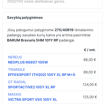
2020/740 viešai skelbiamas gaires.
Savybių palyginimas
Jūsų patogumui palyginome
275/40R19
išmatavimo
padangų savybes kurių kaina yra artima pasirinktai
BARUM Bravuris 5HM 101Y RP
padangai.
€ / vnt.
NEREUS
68,00 €
C
NEOPLUS NS607 105W
TRIANGLE
89,00 €
C
EFFEXSPORT (TH202) 105Y XL RP M+S
GT RADIAL
124,00 €
B
SPORTACTIVE2 105Y XL RP
MAXXIS
125,00 €
C
VICTRA SPORT VS5 105Y XL