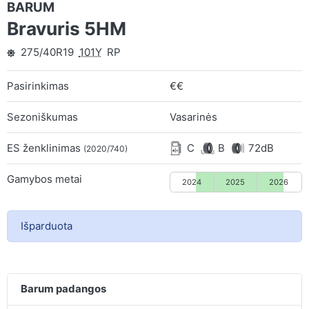
BARUM
Bravuris 5HM
275/40R19
101Y
RP
Pasirinkimas
€€
Sezoniškumas
Vasarinės
ES ženklinimas
C
B
72dB
(2020/740)
Gamybos metai
2024
2025
2026
Išparduota
Barum padangos