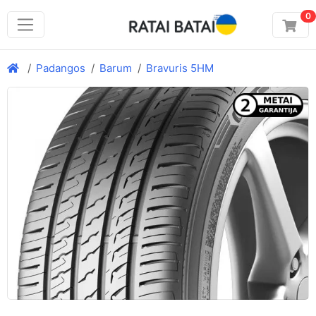
0
Padangos
Barum
Bravuris 5HM