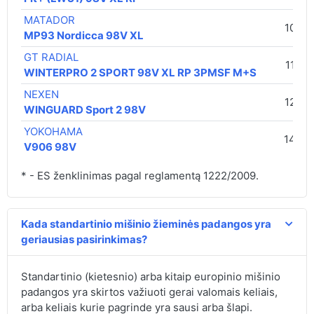
MATADOR
109,0
MP93 Nordicca 98V XL
GT RADIAL
110,0
WINTERPRO 2 SPORT 98V XL RP 3PMSF M+S
NEXEN
125,0
WINGUARD Sport 2 98V
YOKOHAMA
144,0
V906 98V
* - ES ženklinimas pagal reglamentą 1222/2009.
Kada standartinio mišinio žieminės padangos yra
geriausias pasirinkimas?
Standartinio (kietesnio) arba kitaip europinio mišinio
padangos yra skirtos važiuoti gerai valomais keliais,
arba keliais kurie pagrinde yra sausi arba šlapi.