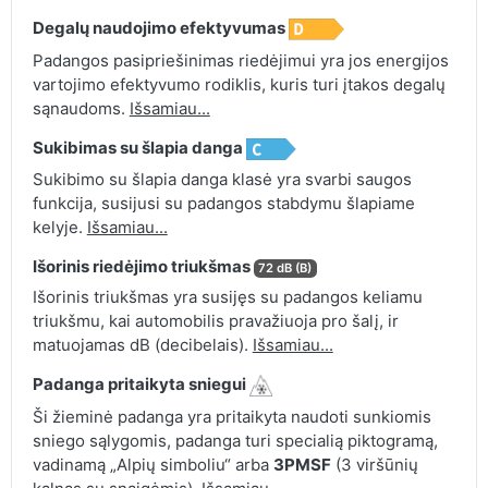
Degalų naudojimo efektyvumas
Padangos pasipriešinimas riedėjimui yra jos energijos
vartojimo efektyvumo rodiklis, kuris turi įtakos degalų
sąnaudoms.
Išsamiau...
Sukibimas su šlapia danga
Sukibimo su šlapia danga klasė yra svarbi saugos
funkcija, susijusi su padangos stabdymu šlapiame
kelyje.
Išsamiau...
Išorinis riedėjimo triukšmas
72 dB (B)
Išorinis triukšmas yra susijęs su padangos keliamu
triukšmu, kai automobilis pravažiuoja pro šalį, ir
matuojamas dB (decibelais).
Išsamiau...
Padanga pritaikyta sniegui
Ši žieminė padanga yra pritaikyta naudoti sunkiomis
sniego sąlygomis, padanga turi specialią piktogramą,
vadinamą „Alpių simboliu“ arba
3PMSF
(3 viršūnių