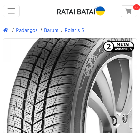
0
Padangos
Barum
Polaris 5