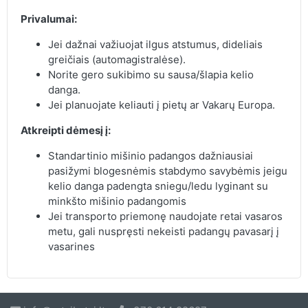
Privalumai:
Jei dažnai važiuojat ilgus atstumus, dideliais
greičiais (automagistralėse).
Norite gero sukibimo su sausa/šlapia kelio
danga.
Jei planuojate keliauti į pietų ar Vakarų Europa.
Atkreipti dėmesį į:
Standartinio mišinio padangos dažniausiai
pasižymi blogesnėmis stabdymo savybėmis jeigu
kelio danga padengta sniegu/ledu lyginant su
minkšto mišinio padangomis
Jei transporto priemonę naudojate retai vasaros
metu, gali nuspręsti nekeisti padangų pavasarį į
vasarines