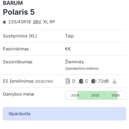
BARUM
Polaris 5
235/45R18
98V
XL RP
Sustiprintos (XL)
Taip
Pasirinkimas
€€
Sezoniškumas
Žieminės
(standartinio mišinio)
ES ženklinimas
D
C
72dB
(2020/740)
Gamybos metai
2024
2025
2026
Išparduota