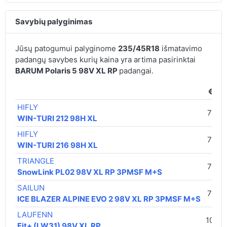
Savybių palyginimas
Jūsų patogumui palyginome
235/45R18
išmatavimo
padangų savybes kurių kaina yra artima pasirinktai
BARUM Polaris 5 98V XL RP
padangai.
€ / v
HIFLY
73,0
WIN-TURI 212 98H XL
HIFLY
73,0
WIN-TURI 216 98H XL
TRIANGLE
75,00
SnowLink PL02 98V XL RP 3PMSF M+S
SAILUN
79,00
ICE BLAZER ALPINE EVO 2 98V XL RP 3PMSF M+S
LAUFENN
105,0
Fit+ (LW31) 98V XL RP