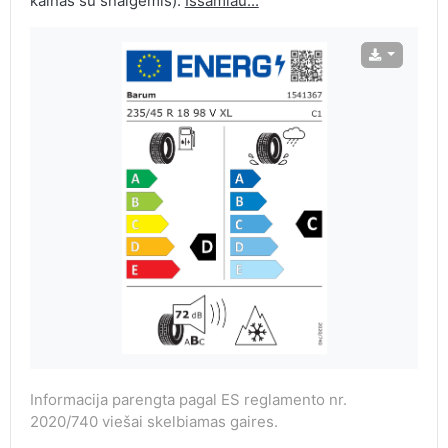
kalnas su snaigėmis).
Išsamiau...
Informacija parengta pagal ES reglamento nr.
2020/740 viešai skelbiamas gaires.