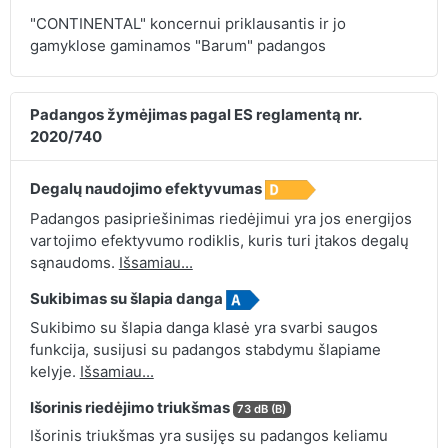
"CONTINENTAL" koncernui priklausantis ir jo
gamyklose gaminamos "Barum" padangos
Padangos žymėjimas pagal ES reglamentą nr.
2020/740
Degalų naudojimo efektyvumas
Padangos pasipriešinimas riedėjimui yra jos energijos
vartojimo efektyvumo rodiklis, kuris turi įtakos degalų
sąnaudoms.
Išsamiau...
Sukibimas su šlapia danga
Sukibimo su šlapia danga klasė yra svarbi saugos
funkcija, susijusi su padangos stabdymu šlapiame
kelyje.
Išsamiau...
Išorinis riedėjimo triukšmas
73 dB (B)
Išorinis triukšmas yra susijęs su padangos keliamu