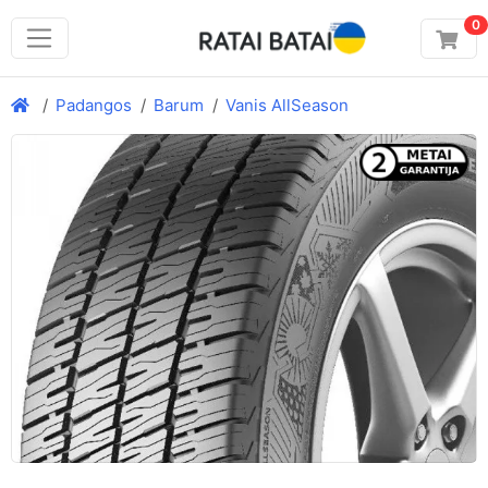
0
Padangos
Barum
Vanis AllSeason