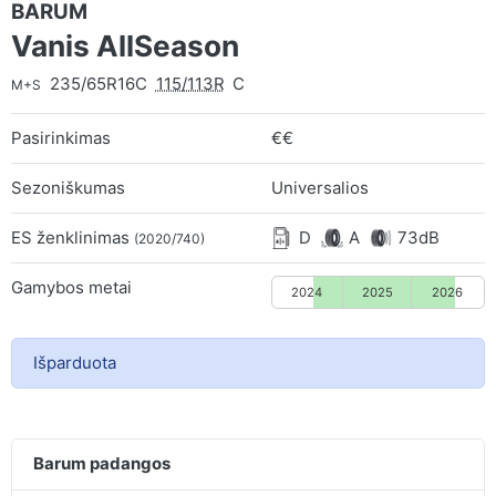
BARUM
Vanis AllSeason
235/65R16C
115/113R
C
M+S
Pasirinkimas
€€
Sezoniškumas
Universalios
ES ženklinimas
D
A
73dB
(2020/740)
Gamybos metai
2024
2025
2026
Išparduota
Barum padangos