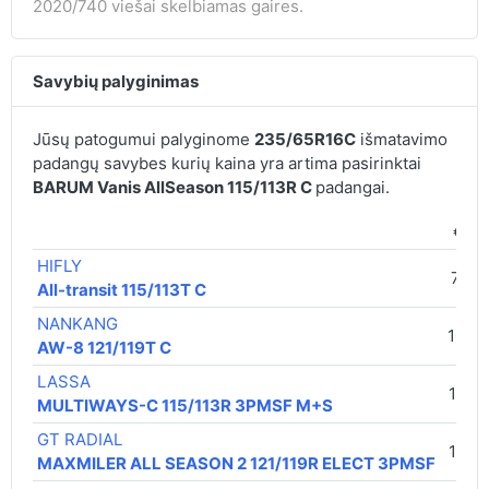
2020/740 viešai skelbiamas gaires.
Savybių palyginimas
Jūsų patogumui palyginome
235/65R16C
išmatavimo
padangų savybes kurių kaina yra artima pasirinktai
BARUM Vanis AllSeason 115/113R C
padangai.
€ / v
HIFLY
73,0
All-transit 115/113T C
NANKANG
108,0
AW-8 121/119T C
LASSA
116,0
MULTIWAYS-C 115/113R 3PMSF M+S
GT RADIAL
116,0
MAXMILER ALL SEASON 2 121/119R ELECT 3PMSF