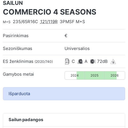
SAILUN
COMMERCIO 4 SEASONS
235/65R16C
121/119R
3PMSF M+S
M+S
Pasirinkimas
€
Sezoniškumas
Universalios
ES ženklinimas
C
A
72dB
(2020/740)
Gamybos metai
2024
2025
2026
Išparduota
Sailun padangos