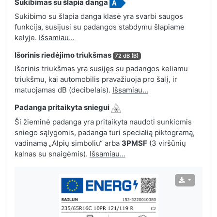
Sukibimas su šlapia danga
Sukibimo su šlapia danga klasė yra svarbi saugos
funkcija, susijusi su padangos stabdymu šlapiame
kelyje.
Išsamiau...
Išorinis riedėjimo triukšmas
72 dB (B)
Išorinis triukšmas yra susijęs su padangos keliamu
triukšmu, kai automobilis pravažiuoja pro šalį, ir
matuojamas dB (decibelais).
Išsamiau...
Padanga pritaikyta sniegui
Ši žieminė padanga yra pritaikyta naudoti sunkiomis
sniego sąlygomis, padanga turi specialią piktogramą,
vadinamą „Alpių simboliu“ arba
3PMSF
(3 viršūnių
kalnas su snaigėmis).
Išsamiau...