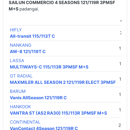
SAILUN COMMERCIO 4 SEASONS 121/119R 3PMSF
M+S
padangai.
€ / v
HIFLY
73,0
All-transit 115/113T C
NANKANG
108,0
AW-8 121/119T C
LASSA
116,0
MULTIWAYS-C 115/113R 3PMSF M+S
GT RADIAL
116,0
MAXMILER ALL SEASON 2 121/119R ELECT 3PMSF
BARUM
150,0
Vanis AllSeason 121/119R C
HANKOOK
156,0
VANTRA ST (AS2 RA30) 115/113R 3PMSF M+S
CONTINENTAL
203,
VanContact 4Season 121/119R C