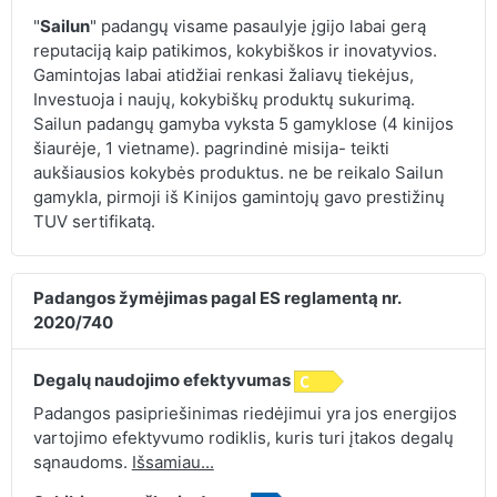
"
Sailun
" padangų visame pasaulyje įgijo labai gerą
reputaciją kaip patikimos, kokybiškos ir inovatyvios.
Gamintojas labai atidžiai renkasi žaliavų tiekėjus,
Investuoja i naujų, kokybiškų produktų sukurimą.
Sailun padangų gamyba vyksta 5 gamyklose (4 kinijos
šiaurėje, 1 vietname). pagrindinė misija- teikti
aukšiausios kokybės produktus. ne be reikalo Sailun
gamykla, pirmoji iš Kinijos gamintojų gavo prestižinų
TUV sertifikatą.
Padangos žymėjimas pagal ES reglamentą nr.
2020/740
Degalų naudojimo efektyvumas
Padangos pasipriešinimas riedėjimui yra jos energijos
vartojimo efektyvumo rodiklis, kuris turi įtakos degalų
sąnaudoms.
Išsamiau...