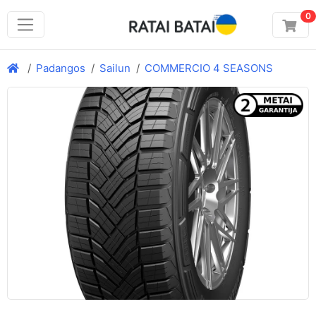
0
Padangos
Sailun
COMMERCIO 4 SEASONS