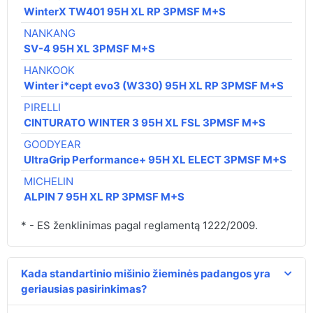
81,
WinterX TW401 95H XL RP 3PMSF M+S
NANKANG
117
SV-4 95H XL 3PMSF M+S
HANKOOK
134
Winter i*cept evo3 (W330) 95H XL RP 3PMSF M+S
PIRELLI
158
CINTURATO WINTER 3 95H XL FSL 3PMSF M+S
GOODYEAR
166
UltraGrip Performance+ 95H XL ELECT 3PMSF M+S
MICHELIN
170
ALPIN 7 95H XL RP 3PMSF M+S
* - ES ženklinimas pagal reglamentą 1222/2009.
Kada standartinio mišinio žieminės padangos yra
geriausias pasirinkimas?