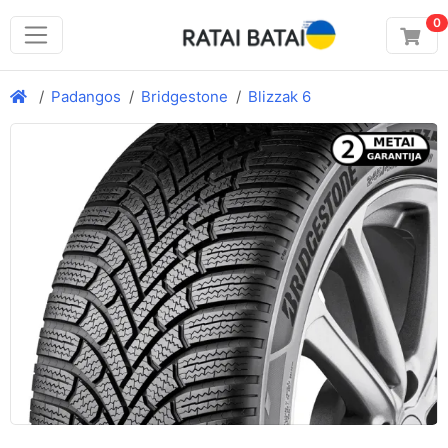
0
Padangos
Bridgestone
Blizzak 6