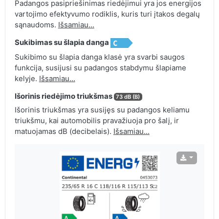
Padangos pasipriešinimas riedėjimui yra jos energijos
vartojimo efektyvumo rodiklis, kuris turi įtakos degalų
sąnaudoms.
Išsamiau...
Sukibimas su šlapia danga
Sukibimo su šlapia danga klasė yra svarbi saugos
funkcija, susijusi su padangos stabdymu šlapiame
kelyje.
Išsamiau...
Išorinis riedėjimo triukšmas
73 dB (B)
Išorinis triukšmas yra susijęs su padangos keliamu
triukšmu, kai automobilis pravažiuoja pro šalį, ir
matuojamas dB (decibelais).
Išsamiau...