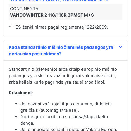
CONTINENTAL
VANCOWINTER 2 118/116R 3PMSF M+S
* - ES ženklinimas pagal reglamentą 1222/2009.
Kada standartinio mišinio žieminės padangos yra
geriausias pasirinkimas?
Standartinio (kietesnio) arba kitaip europinio mišinio
padangos yra skirtos važiuoti gerai valomais keliais,
arba keliais kurie pagrinde yra sausi arba šlapi.
Privalumai:
Jei dažnai važiuojat ilgus atstumus, dideliais
greičiais (automagistralėse).
Norite gero sukibimo su sausa/šlapia kelio
danga.
Jei planuojate keliauti į pietų ar Vakarų Europa.