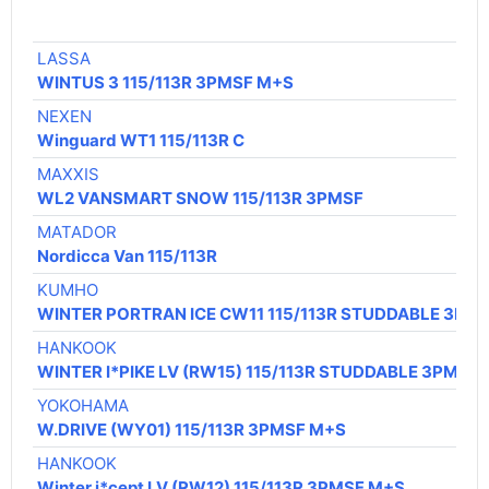
LASSA
WINTUS 3 115/113R 3PMSF M+S
NEXEN
Winguard WT1 115/113R C
MAXXIS
WL2 VANSMART SNOW 115/113R 3PMSF
MATADOR
Nordicca Van 115/113R
KUMHO
WINTER PORTRAN ICE CW11 115/113R STUDDABLE 3PM
HANKOOK
WINTER I*PIKE LV (RW15) 115/113R STUDDABLE 3PMSF
YOKOHAMA
W.DRIVE (WY01) 115/113R 3PMSF M+S
HANKOOK
Winter i*cept LV (RW12) 115/113R 3PMSF M+S