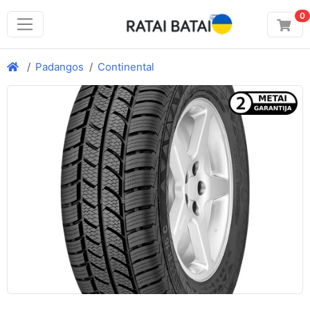
0
Padangos
Continental