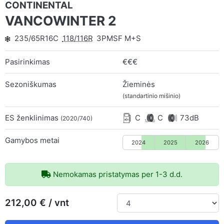
CONTINENTAL
VANCOWINTER 2
235/65R16C
118/116R
3PMSF M+S
Pasirinkimas
€€€
Sezoniškumas
Žieminės
(standartinio mišinio)
ES ženklinimas
C
C
73dB
(2020/740)
Gamybos metai
2024
2025
2026
Nemokamas pristatymas per 1-3 d.d.
212,00 € / vnt