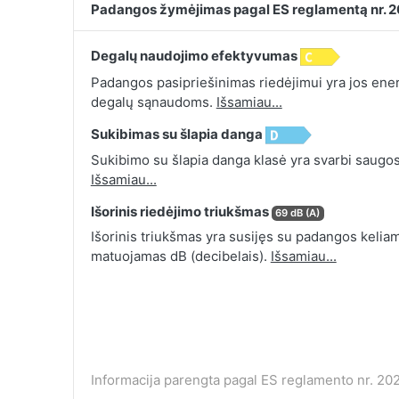
Padangos žymėjimas pagal ES reglamentą nr. 
Degalų naudojimo efektyvumas
Padangos pasipriešinimas riedėjimui yra jos energ
degalų sąnaudoms.
Išsamiau...
Sukibimas su šlapia danga
Sukibimo su šlapia danga klasė yra svarbi saugos
Išsamiau...
Išorinis riedėjimo triukšmas
69 dB (A)
Išorinis triukšmas yra susijęs su padangos keliamu
matuojamas dB (decibelais).
Išsamiau...
Informacija parengta pagal ES reglamento nr. 202