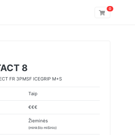
0
ACT 8
LECT FR 3PMSF ICEGRIP M+S
Taip
€€€
Žieminės
(minkšto mišinio)