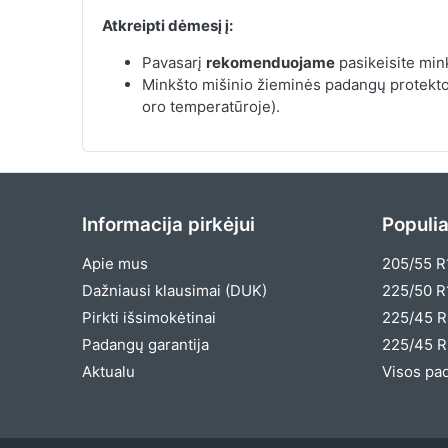
Atkreipti dėmesį į:
Pavasarį
rekomenduojame
pasikeisite min
Minkšto mišinio žieminės padangų protektori
oro temperatūroje).
Informacija pirkėjui
Populia
Apie mus
205/55 R
Dažniausi klausimai (DUK)
225/50 R
Pirkti išsimokėtinai
225/45 R
Padangų garantija
225/45 R
Aktualu
Visos pa