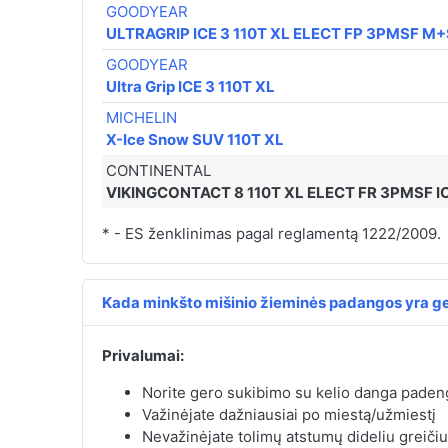
GOODYEAR
ULTRAGRIP ICE 3 110T XL ELECT FP 3PMSF M+
GOODYEAR
Ultra Grip ICE 3 110T XL
MICHELIN
X-Ice Snow SUV 110T XL
CONTINENTAL
VIKINGCONTACT 8 110T XL ELECT FR 3PMSF I
* - ES ženklinimas pagal reglamentą 1222/2009.
Kada minkšto mišinio žieminės padangos yra ge
Privalumai:
Norite gero sukibimo su kelio danga padeng
Važinėjate dažniausiai po miestą/užmiestį
Nevažinėjate tolimų atstumų dideliu greičiu