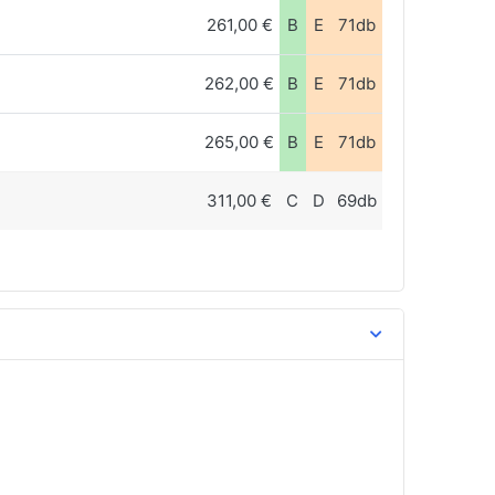
261,00 €
B
E
71db
262,00 €
B
E
71db
265,00 €
B
E
71db
311,00 €
C
D
69db