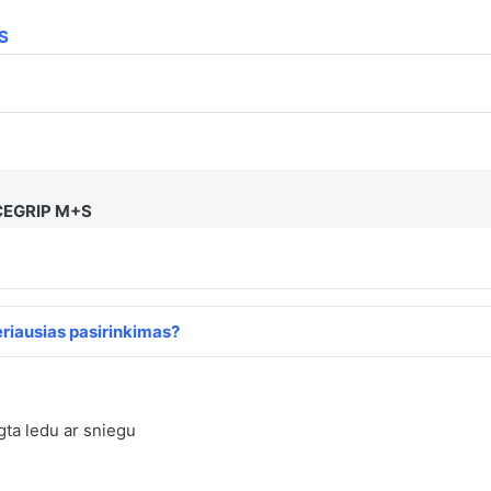
S
CEGRIP M+S
riausias pasirinkimas?
ta ledu ar sniegu