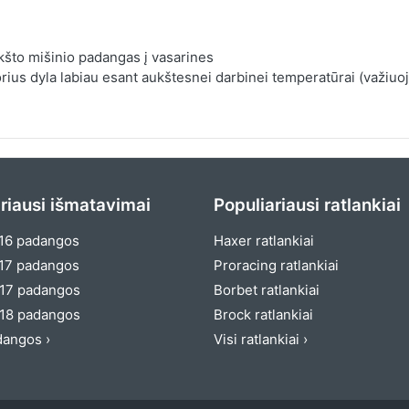
kšto mišinio padangas į vasarines
us dyla labiau esant aukštesnei darbinei temperatūrai (važiuojan
riausi išmatavimai
Populiariausi ratlankiai
16 padangos
Haxer ratlankiai
17 padangos
Proracing ratlankiai
17 padangos
Borbet ratlankiai
18 padangos
Brock ratlankiai
dangos ›
Visi ratlankiai ›