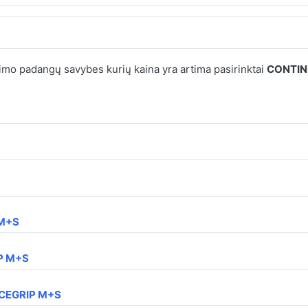
mo padangų savybes kurių kaina yra artima pasirinktai
CONTIN
 M+S
IP M+S
ICEGRIP M+S