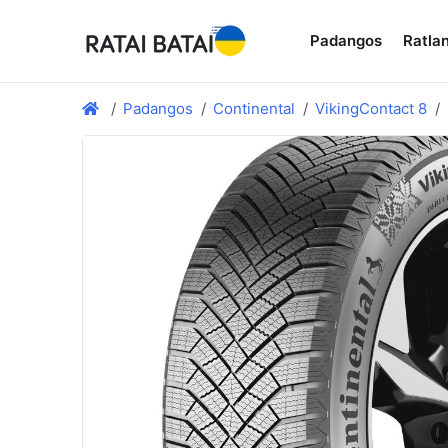
Padangos
Ratlan
Padangos
Continental
VikingContact 8