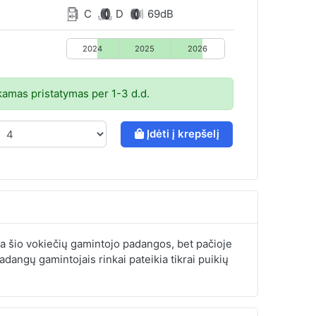
C
D
69dB
2024
2025
2026
mas pristatymas per 1-3 d.d.
Įdėti į krepšelį
a šio vokiečių gamintojo padangos, bet pačioje
adangų gamintojais rinkai pateikia tikrai puikių