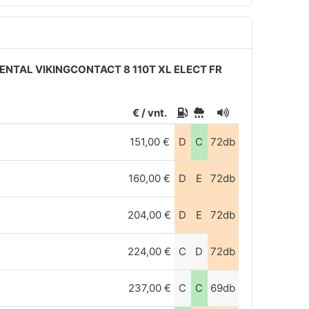
ENTAL VIKINGCONTACT 8 110T XL ELECT FR
€ / vnt.
151,00 €
D
C
72db
160,00 €
D
E
72db
204,00 €
D
E
72db
224,00 €
C
D
72db
237,00 €
C
C
69db