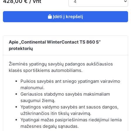
428,00 € / vnt
Įdėti į krepšelį
Apie „Continental WinterContact TS 860 S“
protektorių
Žieminės ypatingų savybių padangos aukščiausios
klasės sportiškiems automobiliams.
Puikios savybės ant sniego ypatingam vairavimo
malonumui.
Geriausios stabdymo savybės maksimaliam
saugumui žiemą.
Ypatingos valdymo savybės ant sausos dangos,
užtikrinančios itin tikslų vairavimą.
Ypatingai mažas pasipriešinimas riedėjimui lemia
mažesnes degalų sąnaudas.