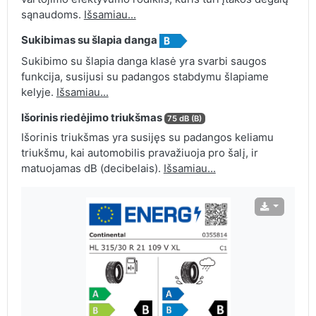
sąnaudoms.
Išsamiau...
Sukibimas su šlapia danga
Sukibimo su šlapia danga klasė yra svarbi saugos
funkcija, susijusi su padangos stabdymu šlapiame
kelyje.
Išsamiau...
Išorinis riedėjimo triukšmas
75 dB (B)
Išorinis triukšmas yra susijęs su padangos keliamu
triukšmu, kai automobilis pravažiuoja pro šalį, ir
matuojamas dB (decibelais).
Išsamiau...