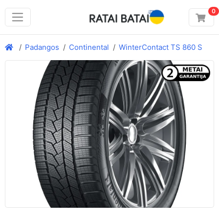
0
Padangos
Continental
WinterContact TS 860 S