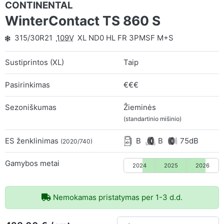
CONTINENTAL
WinterContact TS 860 S
315/30R21
109V
XL ND0 HL FR 3PMSF M+S
Sustiprintos (XL)
Taip
Pasirinkimas
€€€
Sezoniškumas
Žieminės
(standartinio mišinio)
ES ženklinimas
B
B
75dB
(2020/740)
Gamybos metai
2024
2025
2026
Nemokamas pristatymas per 1-3 d.d.