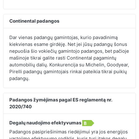
Continental padangos
Dar vienas padangų gamintojas, kurio pavadinimą
kiekvienas esame girdėję. Net jei jūsų padangų šonus
nepuošia šio vokiečių gamintojo padangos, bet pačioje
mašinoje tikrai galite rasti Continental pagamintų
automobilių dalių. Konkurencija su Michelin, Goodyear,
Pirelli padangų gamintojais rinkai pateikia tikrai puikių
padangų.
Padangos žymėjimas pagal ES reglamentą nr.
2020/740
Degalų naudojimo efektyvumas
Padangos pasipriešinimas riedėjimui yra jos energijos
vartojimo efektyvumo rodiklis, kuris turi įtakos degalų