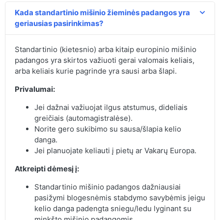
Kada standartinio mišinio žieminės padangos yra
geriausias pasirinkimas?
Standartinio (kietesnio) arba kitaip europinio mišinio
padangos yra skirtos važiuoti gerai valomais keliais,
arba keliais kurie pagrinde yra sausi arba šlapi.
Privalumai:
Jei dažnai važiuojat ilgus atstumus, dideliais
greičiais (automagistralėse).
Norite gero sukibimo su sausa/šlapia kelio
danga.
Jei planuojate keliauti į pietų ar Vakarų Europa.
Atkreipti dėmesį į:
Standartinio mišinio padangos dažniausiai
pasižymi blogesnėmis stabdymo savybėmis jeigu
kelio danga padengta sniegu/ledu lyginant su
minkšto mišinio padangomis