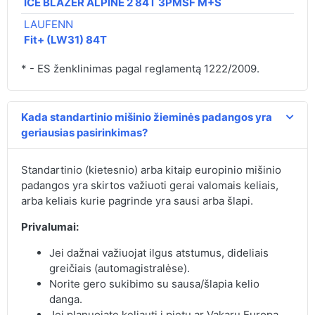
ICE BLAZER ALPINE 2 84T 3PMSF M+S
LAUFENN
57,
Fit+ (LW31) 84T
* - ES ženklinimas pagal reglamentą 1222/2009.
Kada standartinio mišinio žieminės padangos yra
geriausias pasirinkimas?
Standartinio (kietesnio) arba kitaip europinio mišinio
padangos yra skirtos važiuoti gerai valomais keliais,
arba keliais kurie pagrinde yra sausi arba šlapi.
Privalumai:
Jei dažnai važiuojat ilgus atstumus, dideliais
greičiais (automagistralėse).
Norite gero sukibimo su sausa/šlapia kelio
danga.
Jei planuojate keliauti į pietų ar Vakarų Europa.