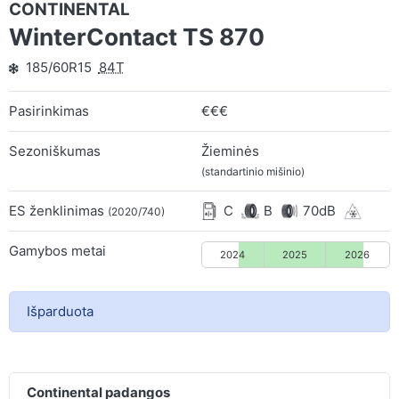
CONTINENTAL
WinterContact TS 870
185/60R15
84T
Pasirinkimas
€€€
Sezoniškumas
Žieminės
(standartinio mišinio)
ES ženklinimas
C
B
70dB
(2020/740)
Gamybos metai
2024
2025
2026
Išparduota
Continental padangos