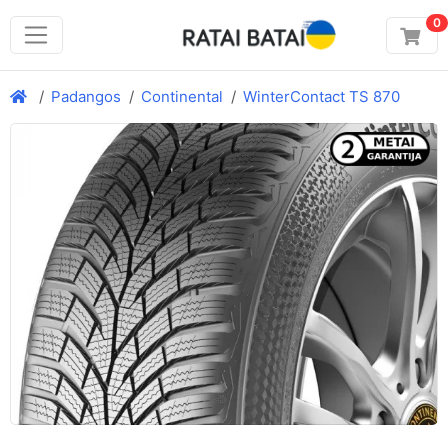
0
Padangos
Continental
WinterContact TS 870