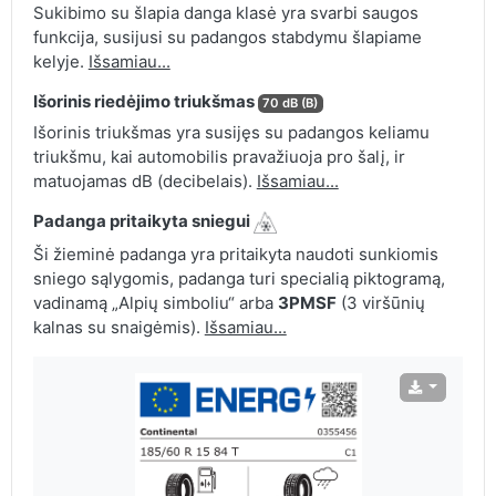
Sukibimo su šlapia danga klasė yra svarbi saugos
funkcija, susijusi su padangos stabdymu šlapiame
kelyje.
Išsamiau...
Išorinis riedėjimo triukšmas
70 dB (B)
Išorinis triukšmas yra susijęs su padangos keliamu
triukšmu, kai automobilis pravažiuoja pro šalį, ir
matuojamas dB (decibelais).
Išsamiau...
Padanga pritaikyta sniegui
Ši žieminė padanga yra pritaikyta naudoti sunkiomis
sniego sąlygomis, padanga turi specialią piktogramą,
vadinamą „Alpių simboliu“ arba
3PMSF
(3 viršūnių
kalnas su snaigėmis).
Išsamiau...