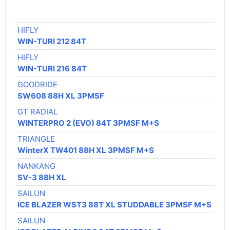
€ /
HIFLY
47,
WIN-TURI 212 84T
HIFLY
47,
WIN-TURI 216 84T
GOODRIDE
49,
SW608 88H XL 3PMSF
GT RADIAL
52,
WINTERPRO 2 (EVO) 84T 3PMSF M+S
TRIANGLE
53,
WinterX TW401 88H XL 3PMSF M+S
NANKANG
54,
SV-3 88H XL
SAILUN
56,
ICE BLAZER WST3 88T XL STUDDABLE 3PMSF M+S
SAILUN
56,