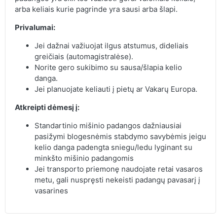
arba keliais kurie pagrinde yra sausi arba šlapi.
Privalumai:
Jei dažnai važiuojat ilgus atstumus, dideliais
greičiais (automagistralėse).
Norite gero sukibimo su sausa/šlapia kelio
danga.
Jei planuojate keliauti į pietų ar Vakarų Europa.
Atkreipti dėmesį į:
Standartinio mišinio padangos dažniausiai
pasižymi blogesnėmis stabdymo savybėmis jeigu
kelio danga padengta sniegu/ledu lyginant su
minkšto mišinio padangomis
Jei transporto priemonę naudojate retai vasaros
metu, gali nuspręsti nekeisti padangų pavasarį į
vasarines