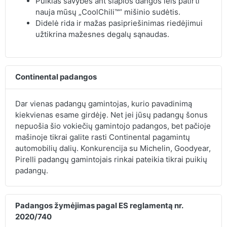
Puikias savybes ant šlapios dangos leis patirti
nauja mūsų „CoolChili™“ mišinio sudėtis.
Didelė rida ir mažas pasipriešinimas riedėjimui
užtikrina mažesnes degalų sąnaudas.
Continental padangos
Dar vienas padangų gamintojas, kurio pavadinimą
kiekvienas esame girdėję. Net jei jūsų padangų šonus
nepuošia šio vokiečių gamintojo padangos, bet pačioje
mašinoje tikrai galite rasti Continental pagamintų
automobilių dalių. Konkurencija su Michelin, Goodyear,
Pirelli padangų gamintojais rinkai pateikia tikrai puikių
padangų.
Padangos žymėjimas pagal ES reglamentą nr.
2020/740