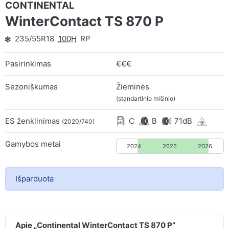
CONTINENTAL
WinterContact TS 870 P
235/55R18
100H
RP
Pasirinkimas
€€€
Sezoniškumas
Žieminės
(standartinio mišinio)
ES ženklinimas
C
B
71dB
(2020/740)
Gamybos metai
2024
2025
2026
Išparduota
Apie „Continental WinterContact TS 870 P“