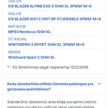
SAILUN
91
ICE BLAZER ALPINE EVO 2 104H XL 3PMSF M+S
SAILUN
99
ICE BLAZER WST3 100T RP STUDDABLE 3PMSF M+S
MATADOR
11
MP93 Nordicca 104H XL
GT RADIAL
12
WINTERPRO 2 SPORT 104H XL 3PMSF M+S
NEXEN
13
WinGuard Sport 3 104H XL
* - ES ženklinimas pagal reglamentą 1222/2009.
Kada standartinio mišinio žieminės padangos yra
geriausias pasirinkimas?
Standartinio (kietesnio) arba kitaip europinio mišinio
padangos yra skirtos važiuoti gerai valomais keliais,