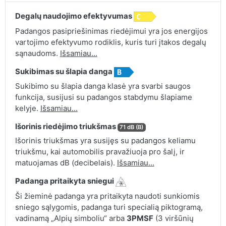
Degalų naudojimo efektyvumas
Padangos pasipriešinimas riedėjimui yra jos energijos
vartojimo efektyvumo rodiklis, kuris turi įtakos degalų
sąnaudoms.
Išsamiau...
Sukibimas su šlapia danga
Sukibimo su šlapia danga klasė yra svarbi saugos
funkcija, susijusi su padangos stabdymu šlapiame
kelyje.
Išsamiau...
Išorinis riedėjimo triukšmas
71 dB (B)
Išorinis triukšmas yra susijęs su padangos keliamu
triukšmu, kai automobilis pravažiuoja pro šalį, ir
matuojamas dB (decibelais).
Išsamiau...
Padanga pritaikyta sniegui
Ši žieminė padanga yra pritaikyta naudoti sunkiomis
sniego sąlygomis, padanga turi specialią piktogramą,
vadinamą „Alpių simboliu“ arba
3PMSF
(3 viršūnių