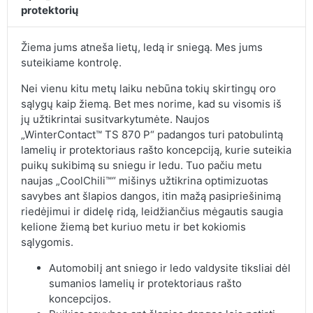
protektorių
Žiema jums atneša lietų, ledą ir sniegą. Mes jums
suteikiame kontrolę.
Nei vienu kitu metų laiku nebūna tokių skirtingų oro
sąlygų kaip žiemą. Bet mes norime, kad su visomis iš
jų užtikrintai susitvarkytumėte. Naujos
„WinterContact™ TS 870 P“ padangos turi patobulintą
lamelių ir protektoriaus rašto koncepciją, kurie suteikia
puikų sukibimą su sniegu ir ledu. Tuo pačiu metu
naujas „CoolChili™“ mišinys užtikrina optimizuotas
savybes ant šlapios dangos, itin mažą pasipriešinimą
riedėjimui ir didelę ridą, leidžiančius mėgautis saugia
kelione žiemą bet kuriuo metu ir bet kokiomis
sąlygomis.
Automobilį ant sniego ir ledo valdysite tiksliai dėl
sumanios lamelių ir protektoriaus rašto
koncepcijos.