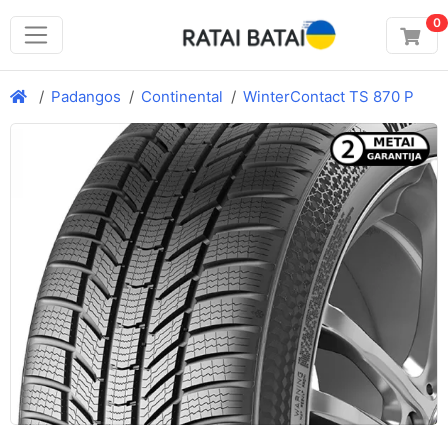
0
Padangos
Continental
WinterContact TS 870 P