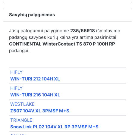
Savybių palyginimas
Jūsų patogumui palyginome
235/55R18
išmatavimo
padangų savybes kurių kaina yra artima pasirinktai
CONTINENTAL WinterContact TS 870 P 100H RP
padangai.
€ 
HIFLY
79
WIN-TURI 212 104H XL
HIFLY
79
WIN-TURI 216 104H XL
WESTLAKE
84
Z507 104V XL 3PMSF M+S
TRIANGLE
86
SnowLink PL02 104V XL RP 3PMSF M+S