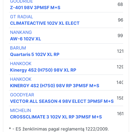
GOODRIDE
68,00 
Z-401 98V 3PMSF M+S
GT RADIAL
96,00 
CLIMATEACTIVE 102V XL ELECT
NANKANG
99,00 
AW-6 102V XL
BARUM
121,00 
Quartaris 5 102V XL RP
HANKOOK
129,00
Kinergy 4S2 (H750) 98V XL RP
HANKOOK
140,00
KINERGY 4S2 (H750) 98V RP 3PMSF M+S
GOODYEAR
158,00
VECTOR ALL SEASON 4 98V ELECT 3PMSF M+S
MICHELIN
161,00 
CROSSCLIMATE 3 102V XL RP 3PMSF M+S
* - ES ženklinimas pagal reglamentą 1222/2009.