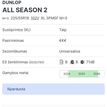
DUNLOP
ALL SEASON 2
225/55R18
102V
XL 3PMSF M+S
M+S
Sustiprintos (XL)
Taip
Pasirinkimas
€€€
Sezoniškumas
Universalios
ES ženklinimas
B
B
71dB
(2020/740)
Gamybos metai
2024
2025
2026
Išparduota