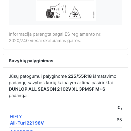
Informacija parengta pagal ES reglamento nr.
2020/740 viešai skelbiamas gaires.
Savybių palyginimas
Jūsų patogumui palyginome
225/55R18
išmatavimo
padangų savybes kurių kaina yra artima pasirinktai
DUNLOP ALL SEASON 2 102V XL 3PMSF M+S
padangai.
€ / vnt
HIFLY
65,00 
All-Turi 221 98V