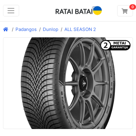
0
Padangos
Dunlop
ALL SEASON 2