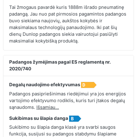
Tai žmogaus pavardė kuris 1888m išrado pneumatinę
padangą. Jau nuo pat pirmosios pagamintos padangos
buvo siekiama naujovių, aukštos kokybės ir
maksimalaus technologijų panaudojimo. Iki pat šių
dienų Dunlop padangos siekia vairuotojui pasiūlyti
maksimaliai kokybišką produktą.
Padangos žymėjimas pagal ES reglamentą nr.
2020/740
Degalų naudojimo efektyvumas
Padangos pasipriešinimas riedėjimui yra jos energijos
vartojimo efektyvumo rodiklis, kuris turi įtakos degalų
sąnaudoms.
Išsamiau...
Sukibimas su šlapia danga
Sukibimo su šlapia danga klasė yra svarbi saugos
funkcija, susijusi su padangos stabdymu šlapiame