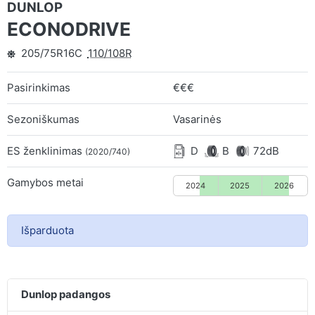
DUNLOP
ECONODRIVE
205/75R16C
110/108R
Pasirinkimas
€€€
Sezoniškumas
Vasarinės
ES ženklinimas
D
B
72dB
(2020/740)
Gamybos metai
2024
2025
2026
Išparduota
Dunlop padangos