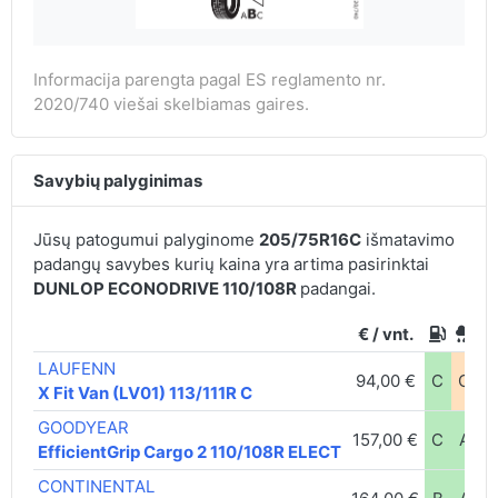
Informacija parengta pagal ES reglamento nr.
2020/740 viešai skelbiamas gaires.
Savybių palyginimas
Jūsų patogumui palyginome
205/75R16C
išmatavimo
padangų savybes kurių kaina yra artima pasirinktai
DUNLOP ECONODRIVE 110/108R
padangai.
€ / vnt.
LAUFENN
94,00 €
C
C
6
X Fit Van (LV01) 113/111R C
GOODYEAR
157,00 €
C
A
7
EfficientGrip Cargo 2 110/108R ELECT
CONTINENTAL