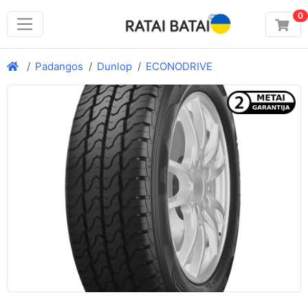
0
Padangos
Dunlop
ECONODRIVE