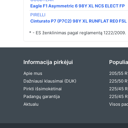
Eagle F1 Asymmetric 6 98Y XL NCS ELECT FP
PIRELLI
Cinturato P7 (P7C2) 98Y XL RUNFLAT RE0 FSL
* - ES ženklinimas pagal reglamentą 1222/2009.
Informacija pirkėjui
Populia
Apie mus
205/55 R
Dažniausi klausimai (DUK)
225/50 R
Pirkti išsimokėtinai
225/45 R
Padangų garantija
225/45 R
Aktualu
Visos pa