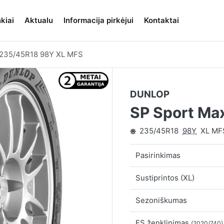
kiai
Aktualu
Informacija pirkėjui
Kontaktai
235/45R18 98Y XL MFS
DUNLOP
SP Sport Ma
235/45R18
98Y
XL MF
Pasirinkimas
Sustiprintos (XL)
Sezoniškumas
ES ženklinimas
(2020/740)