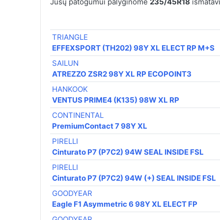
Jūsų patogumui palyginome
235/45R18
išmatavi
TRIANGLE
EFFEXSPORT (TH202) 98Y XL ELECT RP M+S
SAILUN
ATREZZO ZSR2 98Y XL RP ECOPOINT3
HANKOOK
VENTUS PRIME4 (K135) 98W XL RP
CONTINENTAL
PremiumContact 7 98Y XL
PIRELLI
Cinturato P7 (P7C2) 94W SEAL INSIDE FSL
PIRELLI
Cinturato P7 (P7C2) 94W (+) SEAL INSIDE FSL
GOODYEAR
Eagle F1 Asymmetric 6 98Y XL ELECT FP
GOODYEAR