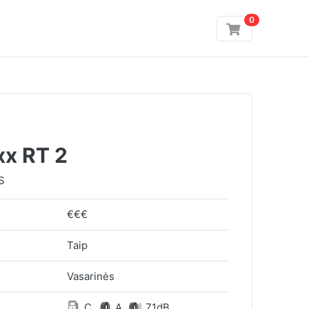
0
xx RT 2
S
€€€
Taip
Vasarinės
C
A
71dB