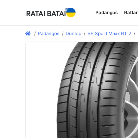
Padangos
Ratlan
Padangos
Dunlop
SP Sport Maxx RT 2