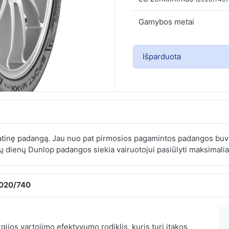
Gamybos metai
Išparduota
inę padangą. Jau nuo pat pirmosios pagamintos padangos buvo
ų dienų Dunlop padangos siekia vairuotojui pasiūlyti maksimalia
2020/740
ijos vartojimo efektyvumo rodiklis, kuris turi įtakos