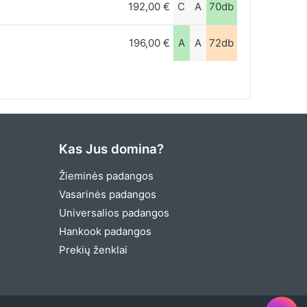
192,00 €
C
A
70db
196,00 €
A
A
72db
Kas Jus domina?
Žieminės padangos
Vasarinės padangos
Universalios padangos
Hankook padangos
Prekių ženklai