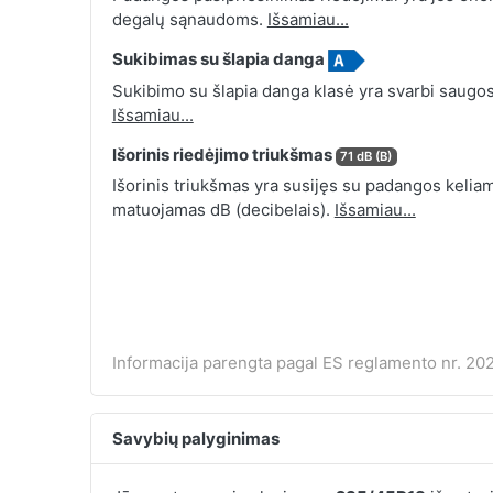
degalų sąnaudoms.
Išsamiau...
Sukibimas su šlapia danga
Sukibimo su šlapia danga klasė yra svarbi saugos
Išsamiau...
Išorinis riedėjimo triukšmas
71 dB (B)
Išorinis triukšmas yra susijęs su padangos keliamu
matuojamas dB (decibelais).
Išsamiau...
Informacija parengta pagal ES reglamento nr. 202
Savybių palyginimas