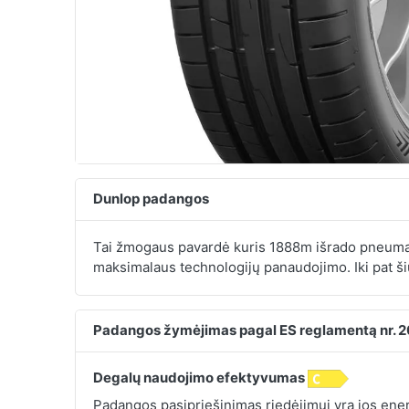
Dunlop padangos
Tai žmogaus pavardė kuris 1888m išrado pneumat
maksimalaus technologijų panaudojimo. Iki pat ši
Padangos žymėjimas pagal ES reglamentą nr. 
Degalų naudojimo efektyvumas
Padangos pasipriešinimas riedėjimui yra jos energ