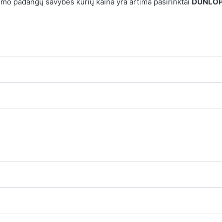
mo padangų savybes kurių kaina yra artima pasirinktai
DUNLOP 