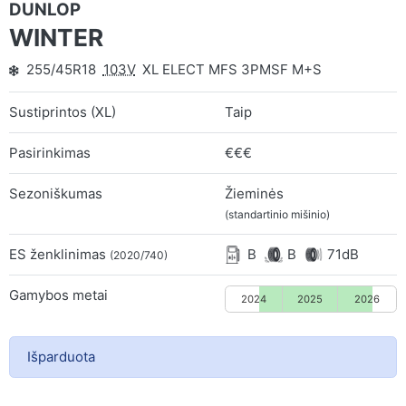
DUNLOP
WINTER
255/45R18
103V
XL ELECT MFS 3PMSF M+S
Sustiprintos (XL)
Taip
Pasirinkimas
€€€
Sezoniškumas
Žieminės
(standartinio mišinio)
ES ženklinimas
B
B
71dB
(2020/740)
Gamybos metai
2024
2025
2026
Išparduota