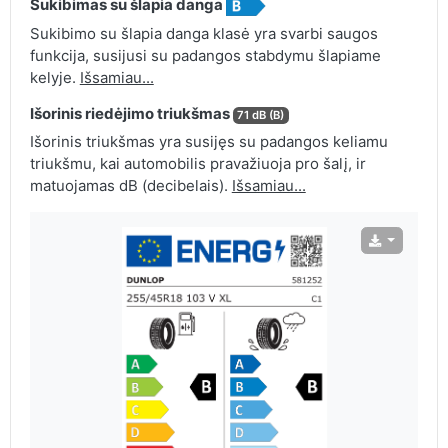
Sukibimas su šlapia danga
Sukibimo su šlapia danga klasė yra svarbi saugos
funkcija, susijusi su padangos stabdymu šlapiame
kelyje.
Išsamiau...
Išorinis riedėjimo triukšmas
71 dB (B)
Išorinis triukšmas yra susijęs su padangos keliamu
triukšmu, kai automobilis pravažiuoja pro šalį, ir
matuojamas dB (decibelais).
Išsamiau...