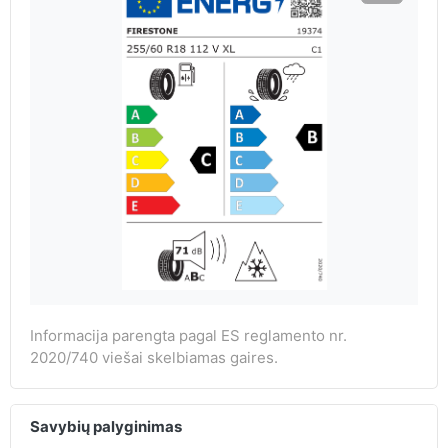
Informacija parengta pagal ES reglamento nr.
2020/740 viešai skelbiamas gaires.
Savybių palyginimas