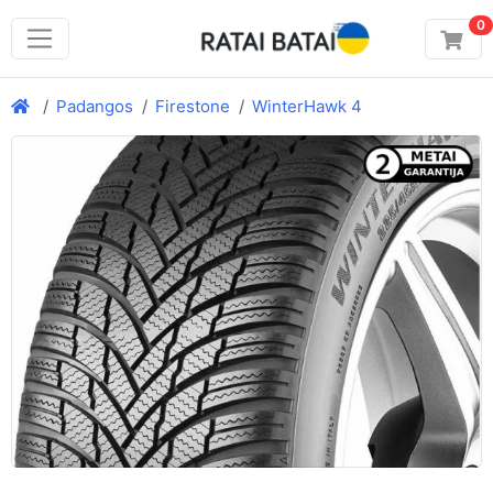
0
Padangos
Firestone
WinterHawk 4