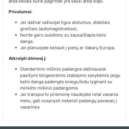
arba keliais kurie pagrinde yra sausi arba šlapi.
Privalumai:
Jei dažnai važiuojat ilgus atstumus, dideliais
greičiais (automagistralėse).
Norite gero sukibimo su sausa/šlapia kelio
danga.
Jei planuojate keliauti į pietų ar Vakarų Europa.
Atkreipti dėmesį į:
Standartinio mišinio padangos dažniausiai
pasižymi blogesnėmis stabdymo savybėmis jeigu
kelio danga padengta sniegu/ledu lyginant su
minkšto mišinio padangomis
Jei transporto priemonę naudojate retai vasaros
metu, gali nuspręsti nekeisti padangų pavasarį į
vasarines