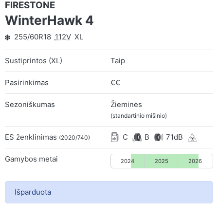
FIRESTONE
WinterHawk 4
255/60R18
112V
XL
Sustiprintos (XL)
Taip
Pasirinkimas
€€
Sezoniškumas
Žieminės
(standartinio mišinio)
ES ženklinimas
C
B
71dB
(2020/740)
Gamybos metai
2024
2025
2026
Išparduota