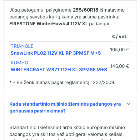
Jūsų patogumui palyginome
255/60R18
išmatavimo
padangų savybes kurių kaina yra artima pasirinktai
FIRESTONE WinterHawk 4 112V XL
padangai.
€ / vnt.
TRIANGLE
105,00 €
C
SnowLink PL02 112V XL RP 3PMSF M+S
KUMHO
146,00 €
D
WINTERCRAFT WS71 112H XL 3PMSF M+S
* - ES ženklinimas pagal reglamentą 1222/2009.
Kada standartinio mišinio žieminės padangos yra
geriausias pasirinkimas?
Standartinio (kietesnio) arba kitaip europinio mišinio
padangos yra skirtos važiuoti gerai valomais keliais,