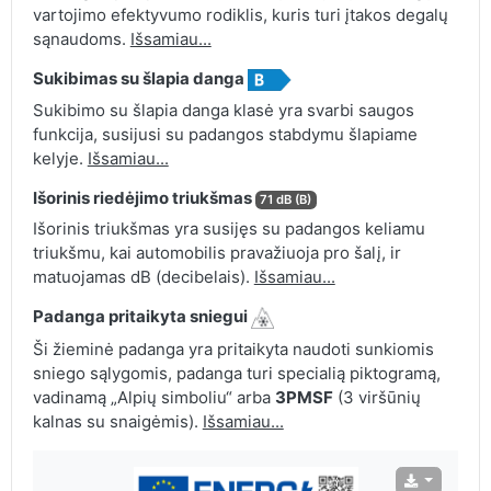
vartojimo efektyvumo rodiklis, kuris turi įtakos degalų
sąnaudoms.
Išsamiau...
Sukibimas su šlapia danga
Sukibimo su šlapia danga klasė yra svarbi saugos
funkcija, susijusi su padangos stabdymu šlapiame
kelyje.
Išsamiau...
Išorinis riedėjimo triukšmas
71 dB (B)
Išorinis triukšmas yra susijęs su padangos keliamu
triukšmu, kai automobilis pravažiuoja pro šalį, ir
matuojamas dB (decibelais).
Išsamiau...
Padanga pritaikyta sniegui
Ši žieminė padanga yra pritaikyta naudoti sunkiomis
sniego sąlygomis, padanga turi specialią piktogramą,
vadinamą „Alpių simboliu“ arba
3PMSF
(3 viršūnių
kalnas su snaigėmis).
Išsamiau...