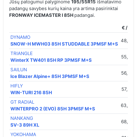
Jūsų patogumui palyginome
195/55R15
išmatavimo
padangų savybes kurių kaina yra artima pasirinktai
FRONWAY ICEMASTER I 85H
padangai.
€ / vnt.
DYNAMO
48,00 
SNOW-H MWH03 85H STUDDABLE 3PMSF M+S
TRIANGLE
55,00 
WinterX TW401 85H RP 3PMSF M+S
SAILUN
56,00 
Ice Blazer Alpine+ 85H 3PMSF M+S
HIFLY
57,00 
WIN-TURI 216 85H
GT RADIAL
63,00 
WINTERPRO 2 (EVO) 85H 3PMSF M+S
NANKANG
68,00 
SV-3 89H XL
YOKOHAMA