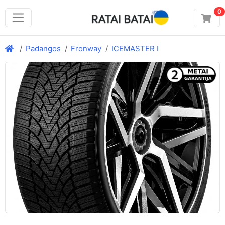
0
Padangos
Fronway
ICEMASTER I