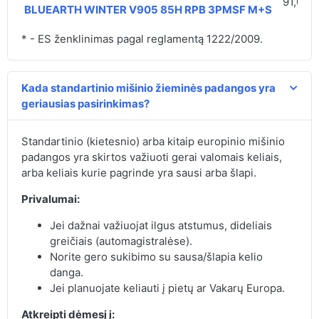
91,00 
BLUEARTH WINTER V905 85H RPB 3PMSF M+S
* - ES ženklinimas pagal reglamentą 1222/2009.
Kada standartinio mišinio žieminės padangos yra
geriausias pasirinkimas?
Standartinio (kietesnio) arba kitaip europinio mišinio
padangos yra skirtos važiuoti gerai valomais keliais,
arba keliais kurie pagrinde yra sausi arba šlapi.
Privalumai:
Jei dažnai važiuojat ilgus atstumus, dideliais
greičiais (automagistralėse).
Norite gero sukibimo su sausa/šlapia kelio
danga.
Jei planuojate keliauti į pietų ar Vakarų Europa.
Atkreipti dėmesį į: