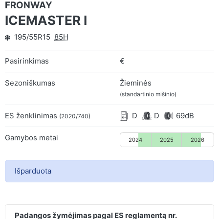
FRONWAY
ICEMASTER I
195/55R15
85H
Pasirinkimas
€
Sezoniškumas
Žieminės
(standartinio mišinio)
ES ženklinimas
D
D
69dB
(2020/740)
Gamybos metai
2024
2025
2026
Išparduota
Padangos žymėjimas pagal ES reglamentą nr.