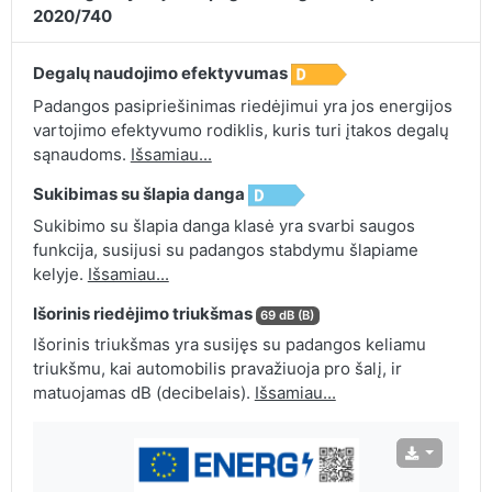
2020/740
Degalų naudojimo efektyvumas
Padangos pasipriešinimas riedėjimui yra jos energijos
vartojimo efektyvumo rodiklis, kuris turi įtakos degalų
sąnaudoms.
Išsamiau...
Sukibimas su šlapia danga
Sukibimo su šlapia danga klasė yra svarbi saugos
funkcija, susijusi su padangos stabdymu šlapiame
kelyje.
Išsamiau...
Išorinis riedėjimo triukšmas
69 dB (B)
Išorinis triukšmas yra susijęs su padangos keliamu
triukšmu, kai automobilis pravažiuoja pro šalį, ir
matuojamas dB (decibelais).
Išsamiau...