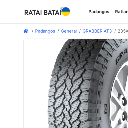
Padangos
Ratlan
Padangos
General
GRABBER AT3
235/