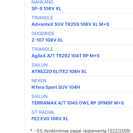
NANKANG
SP-9 108V XL
TRIANGLE
AdvanteX SUV TR259 108V XL M+S
GOODRIDE
Z-107 108V XL
TRIANGLE
AgileX A/T TR292 104T RP M+S
SAILUN
ATREZZO ELITE2 108H XL
NEXEN
N'fera Sport SUV 104H
SAILUN
TERRAMAX A/T 104S OWL RP 3PMSF M+S
GT RADIAL
FE2 EVO 108V XL
* - ES ženklinimas pagal reglamentą 1222/2009.