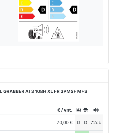
L GRABBER AT3 108H XL FR 3PMSF M+S
€ / vnt.
70,00 €
D
D
72db