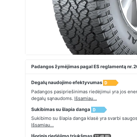
Padangos žymėjimas pagal ES reglamentą nr. 
Degalų naudojimo efektyvumas
Padangos pasipriešinimas riedėjimui yra jos energ
degalų sąnaudoms.
Išsamiau...
Sukibimas su šlapia danga
Sukibimo su šlapia danga klasė yra svarbi saugos
Išsamiau...
Išorinis riedėjimo triukšmas
72 dB (B)