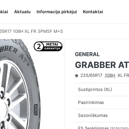
kiai
Aktualu
Informacija pirkėjui
Kontaktai
65R17 108H XL FR 3PMSF M+S
GENERAL
GRABBER A
235/65R17
108H
XL F
Sustiprintos (XL)
Pasirinkimas
Sezoniškumas
ES ženklinimas
(2020/740)