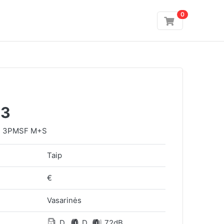
0
T3
R 3PMSF M+S
Taip
€
Vasarinės
D
D
72dB