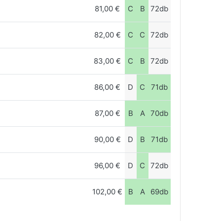
81,00 €
C
B
72db
82,00 €
C
C
72db
83,00 €
C
B
72db
86,00 €
D
C
71db
87,00 €
B
A
70db
90,00 €
D
B
71db
96,00 €
D
C
72db
102,00 €
B
A
69db