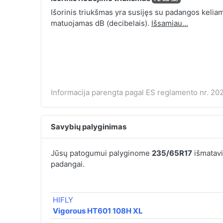
Išorinis triukšmas yra susijęs su padangos keliamu
matuojamas dB (decibelais).
Išsamiau...
Informacija parengta pagal ES reglamento nr. 202
Savybių palyginimas
Jūsų patogumui palyginome
235/65R17
išmatavi
padangai.
HIFLY
Vigorous HT601 108H XL