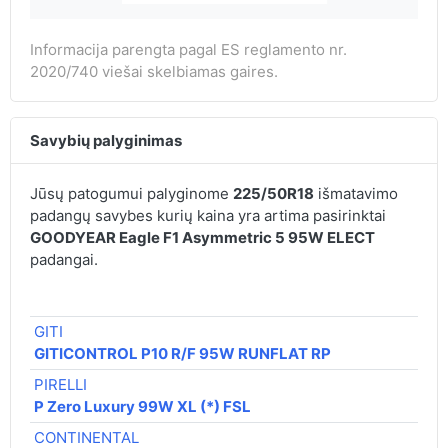
Informacija parengta pagal ES reglamento nr.
2020/740 viešai skelbiamas gaires.
Savybių palyginimas
Jūsų patogumui palyginome
225/50R18
išmatavimo
padangų savybes kurių kaina yra artima pasirinktai
GOODYEAR Eagle F1 Asymmetric 5 95W ELECT
padangai.
€ 
GITI
132
GITICONTROL P10 R/F 95W RUNFLAT RP
PIRELLI
168
P Zero Luxury 99W XL (*) FSL
CONTINENTAL