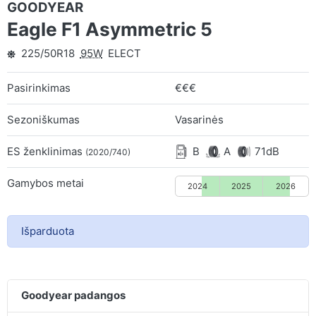
GOODYEAR
Eagle F1 Asymmetric 5
225/50R18
95W
ELECT
Pasirinkimas
€€€
Sezoniškumas
Vasarinės
ES ženklinimas
B
A
71dB
(2020/740)
Gamybos metai
2024
2025
2026
Išparduota
Goodyear padangos