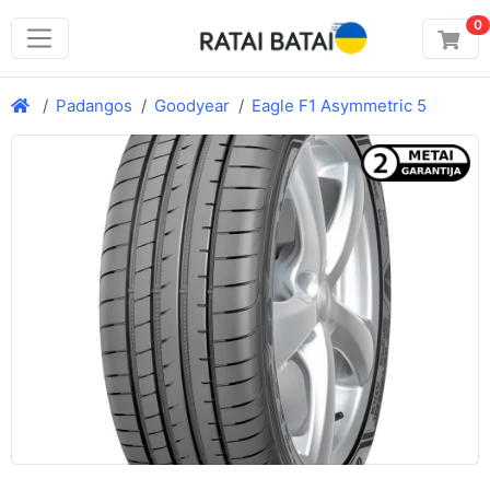
0
Padangos
Goodyear
Eagle F1 Asymmetric 5