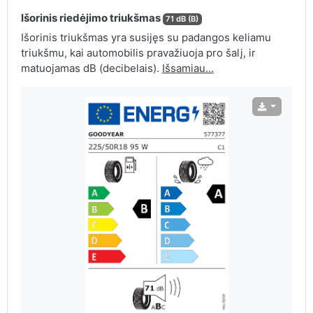
Išorinis riedėjimo triukšmas
71 dB (B)
Išorinis triukšmas yra susijęs su padangos keliamu
triukšmu, kai automobilis pravažiuoja pro šalį, ir
matuojamas dB (decibelais).
Išsamiau...