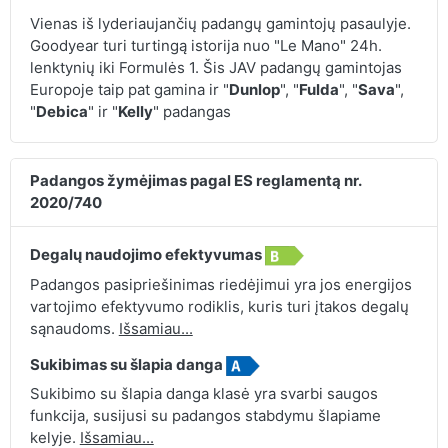
Vienas iš lyderiaujančių padangų gamintojų pasaulyje.
Goodyear turi turtingą istorija nuo "Le Mano" 24h.
lenktynių iki Formulės 1. Šis JAV padangų gamintojas
Europoje taip pat gamina ir "
Dunlop
", "
Fulda
", "
Sava
",
"
Debica
" ir "
Kelly
" padangas
Padangos žymėjimas pagal ES reglamentą nr.
2020/740
Degalų naudojimo efektyvumas
Padangos pasipriešinimas riedėjimui yra jos energijos
vartojimo efektyvumo rodiklis, kuris turi įtakos degalų
sąnaudoms.
Išsamiau...
Sukibimas su šlapia danga
Sukibimo su šlapia danga klasė yra svarbi saugos
funkcija, susijusi su padangos stabdymu šlapiame
kelyje.
Išsamiau...