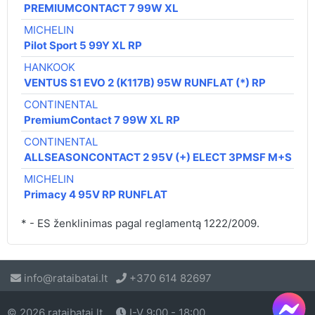
172
PREMIUMCONTACT 7 99W XL
MICHELIN
176
Pilot Sport 5 99Y XL RP
HANKOOK
176
VENTUS S1 EVO 2 (K117B) 95W RUNFLAT (*) RP
CONTINENTAL
177
PremiumContact 7 99W XL RP
CONTINENTAL
179
ALLSEASONCONTACT 2 95V (+) ELECT 3PMSF M+S
MICHELIN
193
Primacy 4 95V RP RUNFLAT
* - ES ženklinimas pagal reglamentą 1222/2009.
info@rataibatai.lt
+370 614 82697
© 2026 rataibatai.lt
I-V 9:00 - 18:00