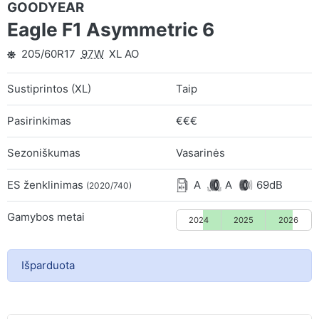
GOODYEAR
Eagle F1 Asymmetric 6
205/60R17
97W
XL AO
Sustiprintos (XL)
Taip
Pasirinkimas
€€€
Sezoniškumas
Vasarinės
ES ženklinimas
A
A
69dB
(2020/740)
Gamybos metai
2024
2025
2026
Išparduota