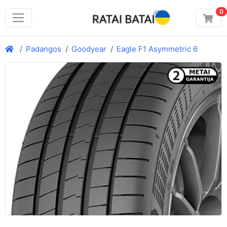
0
Padangos
Goodyear
Eagle F1 Asymmetric 6