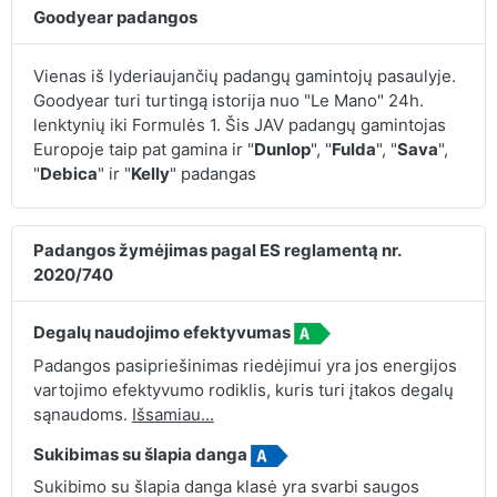
Goodyear padangos
Vienas iš lyderiaujančių padangų gamintojų pasaulyje.
Goodyear turi turtingą istorija nuo "Le Mano" 24h.
lenktynių iki Formulės 1. Šis JAV padangų gamintojas
Europoje taip pat gamina ir "
Dunlop
", "
Fulda
", "
Sava
",
"
Debica
" ir "
Kelly
" padangas
Padangos žymėjimas pagal ES reglamentą nr.
2020/740
Degalų naudojimo efektyvumas
Padangos pasipriešinimas riedėjimui yra jos energijos
vartojimo efektyvumo rodiklis, kuris turi įtakos degalų
sąnaudoms.
Išsamiau...
Sukibimas su šlapia danga
Sukibimo su šlapia danga klasė yra svarbi saugos