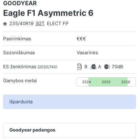
GOODYEAR
Eagle F1 Asymmetric 6
235/40R19
92T
ELECT FP
Pasirinkimas
€€€
Sezoniškumas
Vasarinės
ES ženklinimas
B
A
70dB
(2020/740)
Gamybos metai
2024
2025
2026
Išparduota
Goodyear padangos