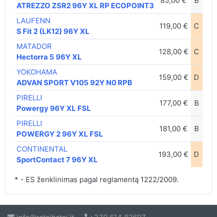
85,00 €
B
A
ATREZZO ZSR2 96Y XL RP ECOPOINT3
LAUFENN
119,00 €
C
A
S Fit 2 (LK12) 96Y XL
MATADOR
128,00 €
C
B
Hectorra 5 96Y XL
YOKOHAMA
159,00 €
D
A
ADVAN SPORT V105 92Y N0 RPB
PIRELLI
177,00 €
B
A
Powergy 96Y XL FSL
PIRELLI
181,00 €
B
B
POWERGY 2 96Y XL FSL
CONTINENTAL
193,00 €
D
A
SportContact 7 96Y XL
* - ES ženklinimas pagal reglamentą 1222/2009.