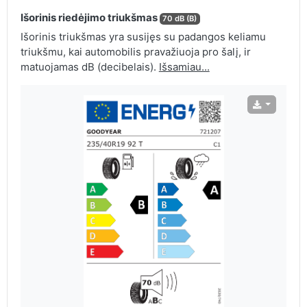
Išorinis riedėjimo triukšmas
70 dB (B)
Išorinis triukšmas yra susijęs su padangos keliamu
triukšmu, kai automobilis pravažiuoja pro šalį, ir
matuojamas dB (decibelais).
Išsamiau...