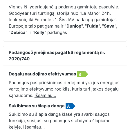
Vienas iš lyderiaujančių padangų gamintojų pasaulyje.
Goodyear turi turtingą istorija nuo "Le Mano" 24h.
lenktynių iki Formulės 1. Šis JAV padangų gamintojas
Europoje taip pat gamina ir "
Dunlop
", "
Fulda
", "
Sava
",
"
Debica
" ir "
Kelly
" padangas
Padangos žymėjimas pagal ES reglamentą nr.
2020/740
Degalų naudojimo efektyvumas
Padangos pasipriešinimas riedėjimui yra jos energijos
vartojimo efektyvumo rodiklis, kuris turi įtakos degalų
sąnaudoms.
Išsamiau...
Sukibimas su šlapia danga
Sukibimo su šlapia danga klasė yra svarbi saugos
funkcija, susijusi su padangos stabdymu šlapiame
kelyje.
Išsamiau...