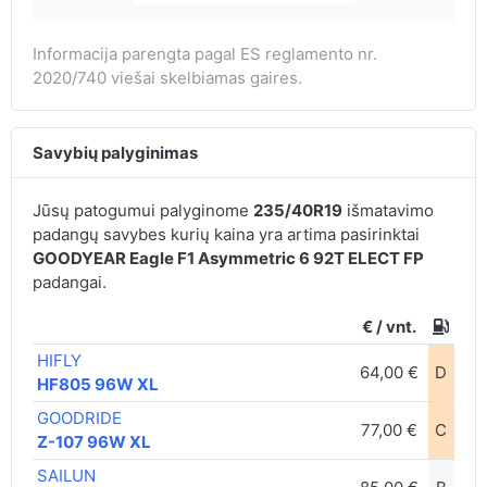
Informacija parengta pagal ES reglamento nr.
2020/740 viešai skelbiamas gaires.
Savybių palyginimas
Jūsų patogumui palyginome
235/40R19
išmatavimo
padangų savybes kurių kaina yra artima pasirinktai
GOODYEAR Eagle F1 Asymmetric 6 92T ELECT FP
padangai.
€ / vnt.
HIFLY
64,00 €
D
C
HF805 96W XL
GOODRIDE
77,00 €
C
B
Z-107 96W XL
SAILUN