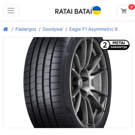
0
Padangos
Goodyear
Eagle F1 Asymmetric 6