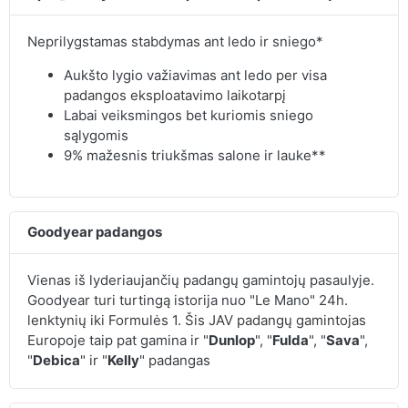
Neprilygstamas stabdymas ant ledo ir sniego*
Aukšto lygio važiavimas ant ledo per visa
padangos eksploatavimo laikotarpį
Labai veiksmingos bet kuriomis sniego
sąlygomis
9% mažesnis triukšmas salone ir lauke**
Goodyear padangos
Vienas iš lyderiaujančių padangų gamintojų pasaulyje.
Goodyear turi turtingą istorija nuo "Le Mano" 24h.
lenktynių iki Formulės 1. Šis JAV padangų gamintojas
Europoje taip pat gamina ir "
Dunlop
", "
Fulda
", "
Sava
",
"
Debica
" ir "
Kelly
" padangas