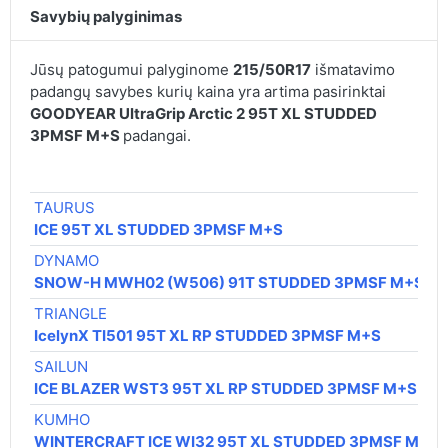
Savybių palyginimas
Jūsų patogumui palyginome
215/50R17
išmatavimo
padangų savybes kurių kaina yra artima pasirinktai
GOODYEAR UltraGrip Arctic 2 95T XL STUDDED
3PMSF M+S
padangai.
TAURUS
ICE 95T XL STUDDED 3PMSF M+S
DYNAMO
SNOW-H MWH02 (W506) 91T STUDDED 3PMSF M+S
TRIANGLE
IcelynX TI501 95T XL RP STUDDED 3PMSF M+S
SAILUN
ICE BLAZER WST3 95T XL RP STUDDED 3PMSF M+S
KUMHO
WINTERCRAFT ICE WI32 95T XL STUDDED 3PMSF M+S