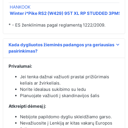
HANKOOK
Winter i*Pike RS2 (W429) 95T XL RP STUDDED 3PMSF
* - ES ženklinimas pagal reglamentą 1222/2009.
Kada dygliuotos žieminės padangos yra geriausias
pasirinkimas?
Privalumai:
Jei tenka dažnai važiuoti prastai prižiūrimais
keliais ar žvirkeliais.
Norite idealaus sukibimo su ledu
Planuojate važiuoti į skandinavijos šalis
Atkreipti dėmesį į:
Nebijote papildomo dygliu skleidžiamo garso.
Nevažiuosite į Lenkiją ar kitas vakarų Europos