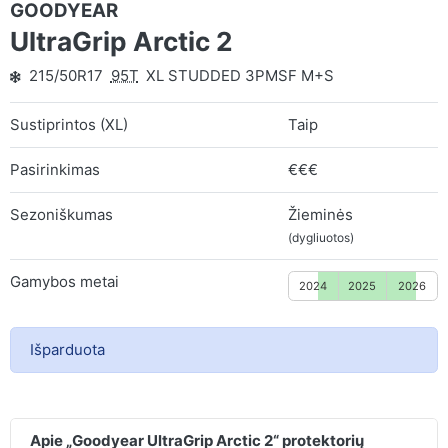
GOODYEAR
UltraGrip Arctic 2
215/50R17
95T
XL STUDDED 3PMSF M+S
Sustiprintos (XL)
Taip
Pasirinkimas
€€€
Sezoniškumas
Žieminės
(dygliuotos)
Gamybos metai
2024
2025
2026
Išparduota
Apie „Goodyear UltraGrip Arctic 2“ protektorių