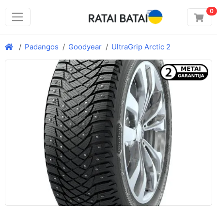
0
Padangos
Goodyear
UltraGrip Arctic 2