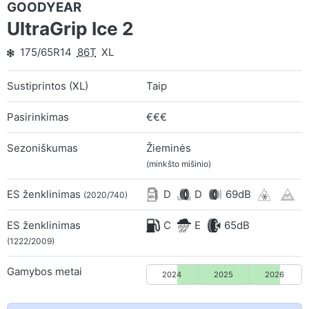
GOODYEAR
UltraGrip Ice 2
175/65R14
86T
XL
Sustiprintos (XL)
Taip
Pasirinkimas
€€€
Sezoniškumas
Žieminės
(minkšto mišinio)
ES ženklinimas
D
D
69dB
(2020/740)
ES ženklinimas
C
E
65dB
(1222/2009)
Gamybos metai
2024
2025
2026