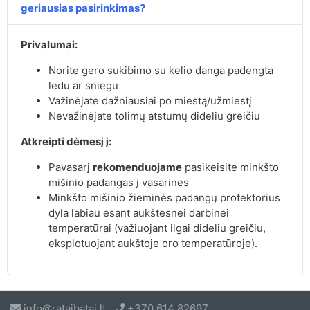
geriausias pasirinkimas?
Privalumai:
Norite gero sukibimo su kelio danga padengta
ledu ar sniegu
Važinėjate dažniausiai po miestą/užmiestį
Nevažinėjate tolimų atstumų dideliu greičiu
Atkreipti dėmesį į:
Pavasarį
rekomenduojame
pasikeisite minkšto
mišinio padangas į vasarines
Minkšto mišinio žieminės padangų protektorius
dyla labiau esant aukštesnei darbinei
temperatūrai (važiuojant ilgai dideliu greičiu,
eksplotuojant aukštoje oro temperatūroje).
info@rataibatai.lt
+370 614 82697