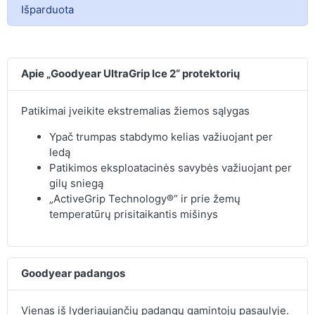
Išparduota
Apie „Goodyear UltraGrip Ice 2“ protektorių
Patikimai įveikite ekstremalias žiemos sąlygas
Ypač trumpas stabdymo kelias važiuojant per
ledą
Patikimos eksploatacinės savybės važiuojant per
gilų sniegą
„ActiveGrip Technology®“ ir prie žemų
temperatūrų prisitaikantis mišinys
Goodyear padangos
Vienas iš lyderiaujančių padangų gamintojų pasaulyje.