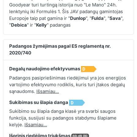
Goodyear turi turtingą istorija nuo "Le Mano" 24h.
lenktynių iki Formulės 1. Šis JAV padangų gamintojas
Europoje taip pat gamina ir "
Dunlop
", "
Fulda
", "
Sava
",
"
Debica
" ir "
Kelly
" padangas
Padangos žymėjimas pagal ES reglamentą nr.
2020/740
Degalų naudojimo efektyvumas
Padangos pasipriešinimas riedėjimui yra jos energijos
vartojimo efektyvumo rodiklis, kuris turi įtakos degalų
sąnaudoms.
Išsamiau...
Sukibimas su šlapia danga
Sukibimo su šlapia danga klasė yra svarbi saugos
funkcija, susijusi su padangos stabdymu šlapiame
kelyje.
Išsamiau...
Išorinis riedėjimo triukšmas
69 dB (B)