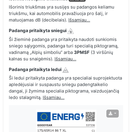
Išorinis triukšmas yra susijęs su padangos keliamu
triukšmu, kai automobilis pravažiuoja pro šalį, ir
matuojamas dB (decibelais).
Išsamiau...
Padanga pritaikyta sniegui
Ši žieminė padanga yra pritaikyta naudoti sunkiomis
sniego sąlygomis, padanga turi specialią piktogramą,
vadinamą „Alpių simboliu“ arba
3PMSF
(3 viršūnių
kalnas su snaigėmis).
Išsamiau...
Padanga pritaikyta ledui
Ši ledui pritaikyta padanga yra specialiai suprojektuota
apledėjusiai ir suspaustu sniegu padengtaikelio
dangai, ji žymima specialia piktograma, vaizduojančią
ledo stalagmitą.
Išsamiau...