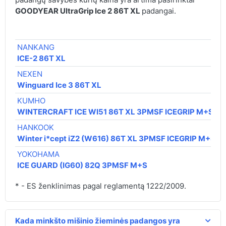
GOODYEAR UltraGrip Ice 2 86T XL
padangai.
€
NANKANG
6
ICE-2 86T XL
NEXEN
6
Winguard Ice 3 86T XL
KUMHO
6
WINTERCRAFT ICE WI51 86T XL 3PMSF ICEGRIP M+S
HANKOOK
7
Winter i*cept iZ2 (W616) 86T XL 3PMSF ICEGRIP M+S
YOKOHAMA
7
ICE GUARD (IG60) 82Q 3PMSF M+S
* - ES ženklinimas pagal reglamentą 1222/2009.
Kada minkšto mišinio žieminės padangos yra