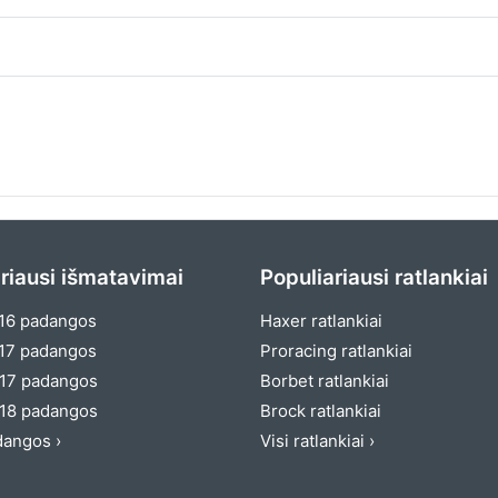
riausi išmatavimai
Populiariausi ratlankiai
16 padangos
Haxer ratlankiai
17 padangos
Proracing ratlankiai
17 padangos
Borbet ratlankiai
18 padangos
Brock ratlankiai
dangos ›
Visi ratlankiai ›