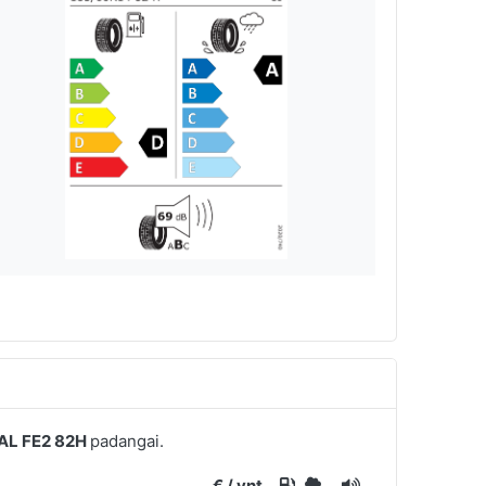
AL FE2 82H
padangai.
€ / vnt.