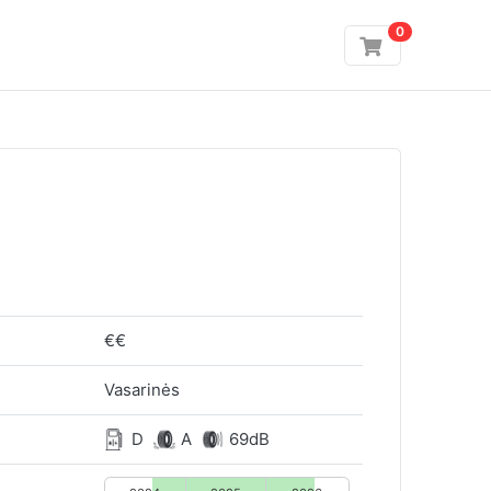
0
€€
Vasarinės
D
A
69dB