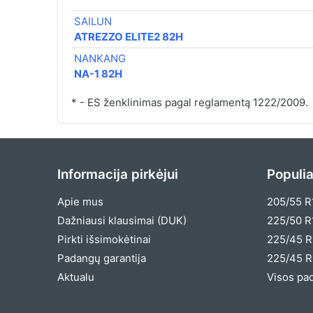
SAILUN
ATREZZO ELITE2 82H
NANKANG
NA-1 82H
* - ES ženklinimas pagal reglamentą 1222/2009.
Informacija pirkėjui
Populia
Apie mus
205/55 R
Dažniausi klausimai (DUK)
225/50 R
Pirkti išsimokėtinai
225/45 R
Padangų garantija
225/45 R
Aktualu
Visos pa