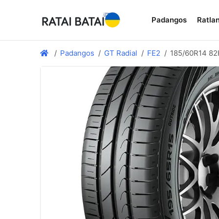
Padangos
Ratlan
Padangos
GT Radial
FE2
185/60R14 82