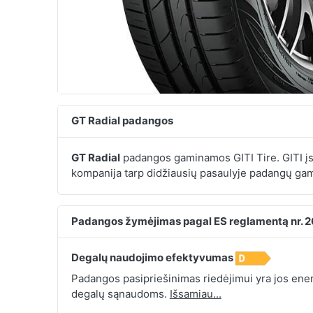
GT Radial padangos
GT Radial
padangos gaminamos GITI Tire. GITI įsi
kompanija tarp didžiausių pasaulyje padangų gam
Padangos žymėjimas pagal ES reglamentą nr. 
Degalų naudojimo efektyvumas
Padangos pasipriešinimas riedėjimui yra jos energ
degalų sąnaudoms.
Išsamiau...