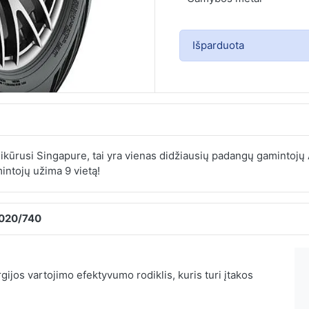
Išparduota
kūrusi Singapure, tai yra vienas didžiausių padangų gamintojų A
intojų užima 9 vietą!
2020/740
ijos vartojimo efektyvumo rodiklis, kuris turi įtakos