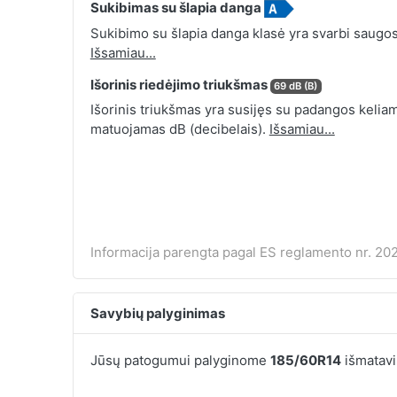
Sukibimas su šlapia danga
Sukibimo su šlapia danga klasė yra svarbi saugos
Išsamiau...
Išorinis riedėjimo triukšmas
69 dB (B)
Išorinis triukšmas yra susijęs su padangos keliamu
matuojamas dB (decibelais).
Išsamiau...
Informacija parengta pagal ES reglamento nr. 202
Savybių palyginimas
Jūsų patogumui palyginome
185/60R14
išmatavi