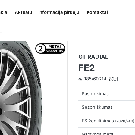
kiai
Aktualu
Informacija pirkėjui
Kontaktai
H
GT RADIAL
FE2
185/60R14
82H
Pasirinkimas
Sezoniškumas
ES ženklinimas
(2020/740)
Gamybos metai